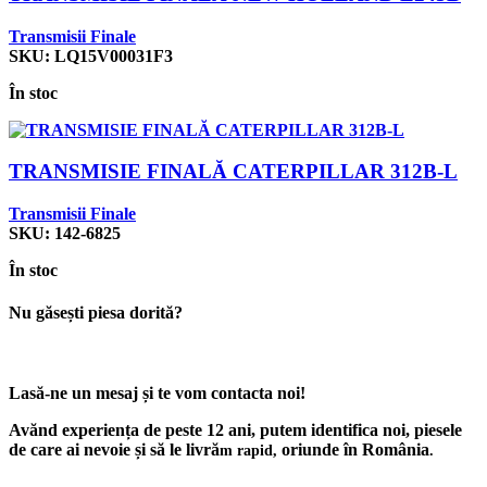
Transmisii Finale
SKU:
LQ15V00031F3
În stoc
TRANSMISIE FINALĂ CATERPILLAR 312B-L
Transmisii Finale
SKU:
142-6825
În stoc
Nu găsești piesa dorită?
Lasă-ne un mesaj și te vom contacta noi!
Avănd experiența de peste 12 ani, putem identifica noi, piesele
de care ai nevoie și să le livră
oriunde în România
m rapid,
.