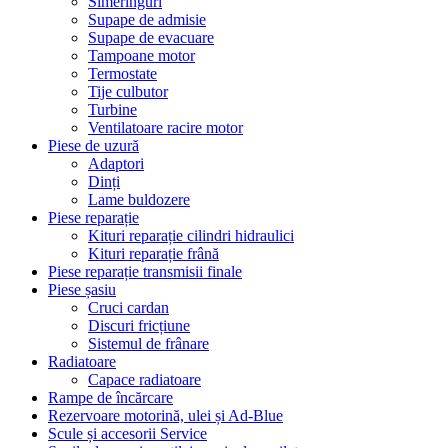
Simeringuri
Supape de admisie
Supape de evacuare
Tampoane motor
Termostate
Tije culbutor
Turbine
Ventilatoare racire motor
Piese de uzură
Adaptori
Dinți
Lame buldozere
Piese reparație
Kituri reparație cilindri hidraulici
Kituri reparație frână
Piese reparație transmisii finale
Piese șasiu
Cruci cardan
Discuri fricțiune
Sistemul de frânare
Radiatoare
Capace radiatoare
Rampe de încărcare
Rezervoare motorină, ulei și Ad-Blue
Scule și accesorii Service