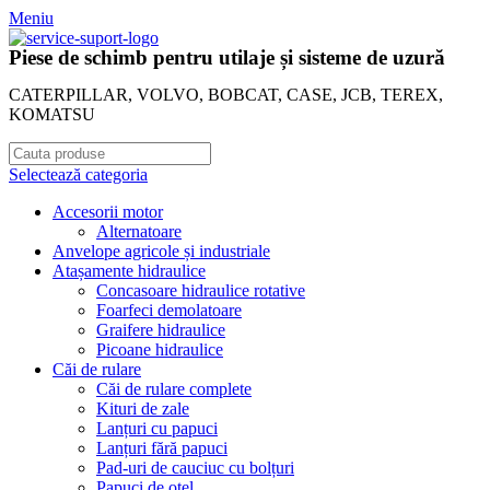
Meniu
Piese de schimb pentru utilaje și sisteme de uzură
CATERPILLAR, VOLVO, BOBCAT, CASE, JCB, TEREX,
KOMATSU
Selectează categoria
Accesorii motor
Alternatoare
Anvelope agricole și industriale
Atașamente hidraulice
Concasoare hidraulice rotative
Foarfeci demolatoare
Graifere hidraulice
Picoane hidraulice
Căi de rulare
Căi de rulare complete
Kituri de zale
Lanțuri cu papuci
Lanțuri fără papuci
Pad-uri de cauciuc cu bolțuri
Papuci de oțel