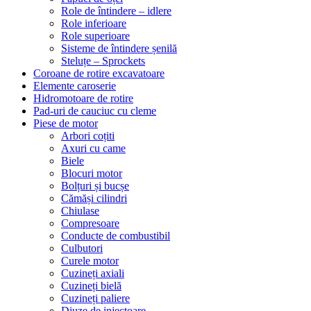
Role de întindere – idlere
Role inferioare
Role superioare
Sisteme de întindere șenilă
Steluțe – Sprockets
Coroane de rotire excavatoare
Elemente caroserie
Hidromotoare de rotire
Pad-uri de cauciuc cu cleme
Piese de motor
Arbori coțiti
Axuri cu came
Biele
Blocuri motor
Bolțuri și bucșe
Cămăși cilindri
Chiulase
Compresoare
Conducte de combustibil
Culbutori
Curele motor
Cuzineți axiali
Cuzineți bielă
Cuzineți paliere
Diuze de injectoare