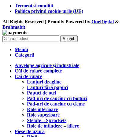
Termeni și condiții
Politica privind cookie-urile (UE)
All Rights Reserved | Proudly Powered by
OneDigital
&
Brahma
bit
Search
Meniu
Categorii
Anvelope agricole și industriale
Căi de rulare complete
Căi de rulare
Lanțuri dragline
Lanțuri fără papuci
Papuci de oțel
Pad-uri de cauciuc cu bolțuri
Pad-uri de cauciuc cu cleme
Role inferioare
Role superioare
Steluțe – Sprockets
Role de întindere – idlere
Piese de uzură
Dinți