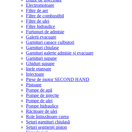
Electromotoare
Filtre de aer
Filtre de combustibil
Filtre de ulei
Filtre hidraulice
Furtunuri de admisie
Galerii evacuare
Garnituri capace culbutori
Garnituri chiulase
Garnituri galerie admisie și evacuare
Garnituri supape
Ghiduri supape
Inele etanșare
Injectoare
Piese de motor SECOND HAND
Pistoane
Pompe de apă
Pompe de injecție
Pompe de ulei
Pompe hidraulice
Răcitoare de ulei
Role întinzătoare curea
Seturi garnituri chiulasă
Seturi segmenți piston