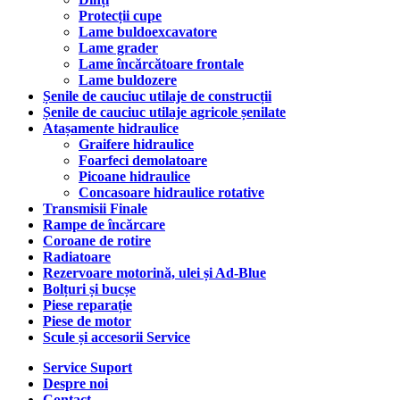
Protecții cupe
Lame buldoexcavatore
Lame grader
Lame încărcătoare frontale
Lame buldozere
Șenile de cauciuc utilaje de construcții
Șenile de cauciuc utilaje agricole șenilate
Atașamente hidraulice
Graifere hidraulice
Foarfeci demolatoare
Picoane hidraulice
Concasoare hidraulice rotative
Transmisii Finale
Rampe de încărcare
Coroane de rotire
Radiatoare
Rezervoare motorină, ulei și Ad-Blue
Bolțuri și bucșe
Piese reparație
Piese de motor
Scule și accesorii Service
Service Suport
Despre noi
Contact