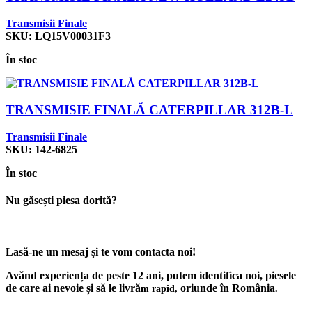
Transmisii Finale
SKU:
LQ15V00031F3
În stoc
TRANSMISIE FINALĂ CATERPILLAR 312B-L
Transmisii Finale
SKU:
142-6825
În stoc
Nu găsești piesa dorită?
Lasă-ne un mesaj și te vom contacta noi!
Avănd experiența de peste 12 ani, putem identifica noi, piesele
de care ai nevoie și să le livră
oriunde în România
m rapid,
.