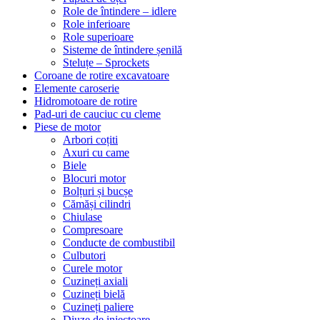
Role de întindere – idlere
Role inferioare
Role superioare
Sisteme de întindere șenilă
Steluțe – Sprockets
Coroane de rotire excavatoare
Elemente caroserie
Hidromotoare de rotire
Pad-uri de cauciuc cu cleme
Piese de motor
Arbori coțiti
Axuri cu came
Biele
Blocuri motor
Bolțuri și bucșe
Cămăși cilindri
Chiulase
Compresoare
Conducte de combustibil
Culbutori
Curele motor
Cuzineți axiali
Cuzineți bielă
Cuzineți paliere
Diuze de injectoare