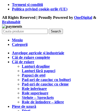
Termeni și condiții
Politica privind cookie-urile (UE)
All Rights Reserved | Proudly Powered by
OneDigital
&
Brahma
bit
Search
Meniu
Categorii
Anvelope agricole și industriale
Căi de rulare complete
Căi de rulare
Lanțuri dragline
Lanțuri fără papuci
Papuci de oțel
Pad-uri de cauciuc cu bolțuri
Pad-uri de cauciuc cu cleme
Role inferioare
Role superioare
Steluțe – Sprockets
Role de întindere – idlere
Piese de uzură
Dinți