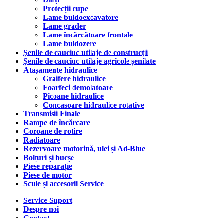
Protecții cupe
Lame buldoexcavatore
Lame grader
Lame încărcătoare frontale
Lame buldozere
Șenile de cauciuc utilaje de construcții
Șenile de cauciuc utilaje agricole șenilate
Atașamente hidraulice
Graifere hidraulice
Foarfeci demolatoare
Picoane hidraulice
Concasoare hidraulice rotative
Transmisii Finale
Rampe de încărcare
Coroane de rotire
Radiatoare
Rezervoare motorină, ulei și Ad-Blue
Bolțuri și bucșe
Piese reparație
Piese de motor
Scule și accesorii Service
Service Suport
Despre noi
Contact