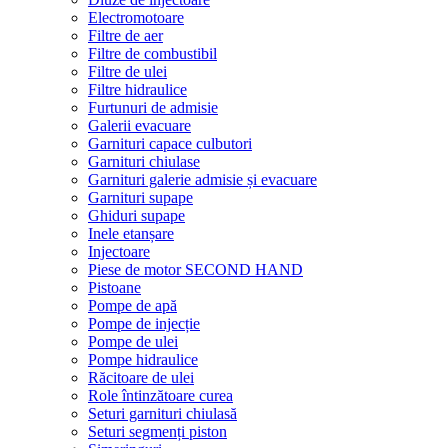
Electromotoare
Filtre de aer
Filtre de combustibil
Filtre de ulei
Filtre hidraulice
Furtunuri de admisie
Galerii evacuare
Garnituri capace culbutori
Garnituri chiulase
Garnituri galerie admisie și evacuare
Garnituri supape
Ghiduri supape
Inele etanșare
Injectoare
Piese de motor SECOND HAND
Pistoane
Pompe de apă
Pompe de injecție
Pompe de ulei
Pompe hidraulice
Răcitoare de ulei
Role întinzătoare curea
Seturi garnituri chiulasă
Seturi segmenți piston