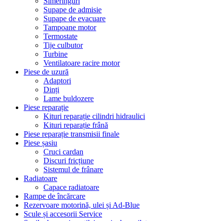
Simeringuri
Supape de admisie
Supape de evacuare
Tampoane motor
Termostate
Tije culbutor
Turbine
Ventilatoare racire motor
Piese de uzură
Adaptori
Dinți
Lame buldozere
Piese reparație
Kituri reparație cilindri hidraulici
Kituri reparație frână
Piese reparație transmisii finale
Piese șasiu
Cruci cardan
Discuri fricțiune
Sistemul de frânare
Radiatoare
Capace radiatoare
Rampe de încărcare
Rezervoare motorină, ulei și Ad-Blue
Scule și accesorii Service