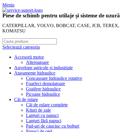
Meniu
Piese de schimb pentru utilaje și sisteme de uzură
CATERPILLAR, VOLVO, BOBCAT, CASE, JCB, TEREX,
KOMATSU
Selectează categoria
Accesorii motor
Alternatoare
Anvelope agricole și industriale
Atașamente hidraulice
Concasoare hidraulice rotative
Foarfeci demolatoare
Graifere hidraulice
Picoane hidraulice
Căi de rulare
Căi de rulare complete
Kituri de zale
Lanțuri cu papuci
Lanțuri fără papuci
Pad-uri de cauciuc cu bolțuri
Papuci de oțel