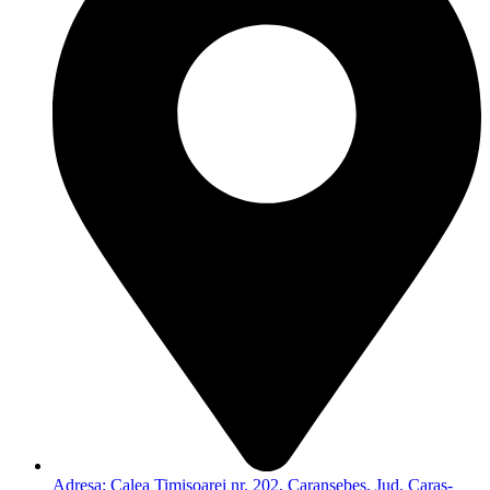
Adresa: Calea Timisoarei nr. 202, Caransebes, Jud. Caras-