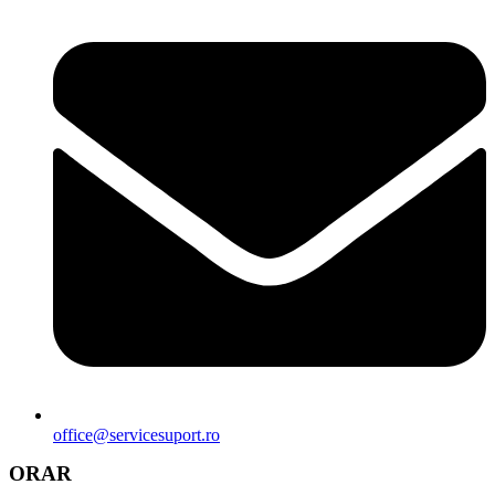
office@servicesuport.ro
ORAR