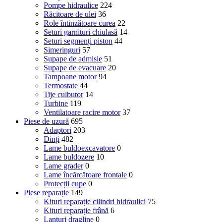
Pompe hidraulice
224
Răcitoare de ulei
36
Role întinzătoare curea
22
Seturi garnituri chiulasă
14
Seturi segmenți piston
44
Simeringuri
57
Supape de admisie
51
Supape de evacuare
20
Tampoane motor
94
Termostate
44
Tije culbutor
14
Turbine
119
Ventilatoare racire motor
37
Piese de uzură
695
Adaptori
203
Dinți
482
Lame buldoexcavatore
0
Lame buldozere
10
Lame grader
0
Lame încărcătoare frontale
0
Protecții cupe
0
Piese reparație
149
Kituri reparație cilindri hidraulici
75
Kituri reparație frână
6
Lanțuri dragline
0