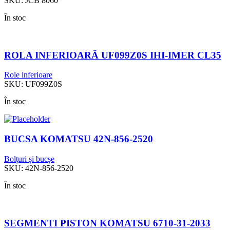
SKU:
JCB 8060
În stoc
ROLA INFERIOARĂ UF099Z0S IHI-IMER CL35
Role inferioare
SKU:
UF099Z0S
În stoc
BUCSA KOMATSU 42N-856-2520
Bolțuri și bucșe
SKU:
42N-856-2520
În stoc
SEGMENTI PISTON KOMATSU 6710-31-2033