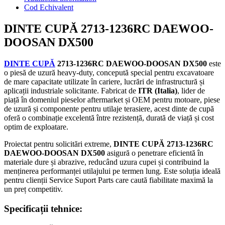
Cod Echivalent
DINTE CUPĂ 2713-1236RC DAEWOO-
DOOSAN DX500
DINTE CUPĂ
2713-1236RC DAEWOO-DOOSAN DX500
este
o piesă de uzură heavy-duty, concepută special pentru excavatoare
de mare capacitate utilizate în cariere, lucrări de infrastructură și
aplicații industriale solicitante. Fabricat de
ITR (Italia)
, lider de
piață în domeniul pieselor aftermarket și OEM pentru motoare, piese
de uzură și componente pentru utilaje terasiere, acest dinte de cupă
oferă o combinație excelentă între rezistență, durată de viață și cost
optim de exploatare.
Proiectat pentru solicitări extreme,
DINTE CUPĂ 2713-1236RC
DAEWOO-DOOSAN DX500
asigură o penetrare eficientă în
materiale dure și abrazive, reducând uzura cupei și contribuind la
menținerea performanței utilajului pe termen lung. Este soluția ideală
pentru clienții Service Suport Parts care caută fiabilitate maximă la
un preț competitiv.
Specificații tehnice: