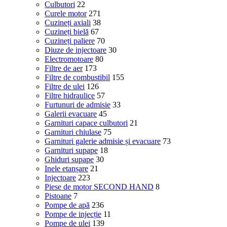
Culbutori
22
Curele motor
271
Cuzineți axiali
38
Cuzineți bielă
67
Cuzineți paliere
70
Diuze de injectoare
30
Electromotoare
80
Filtre de aer
173
Filtre de combustibil
155
Filtre de ulei
126
Filtre hidraulice
57
Furtunuri de admisie
33
Galerii evacuare
45
Garnituri capace culbutori
21
Garnituri chiulase
75
Garnituri galerie admisie și evacuare
73
Garnituri supape
18
Ghiduri supape
30
Inele etanșare
21
Injectoare
223
Piese de motor SECOND HAND
8
Pistoane
7
Pompe de apă
236
Pompe de injecție
11
Pompe de ulei
139