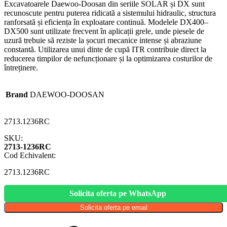
Excavatoarele Daewoo-Doosan din seriile SOLAR și DX sunt
recunoscute pentru puterea ridicată a sistemului hidraulic, structura
ranforsată și eficiența în exploatare continuă. Modelele DX400–
DX500 sunt utilizate frecvent în aplicații grele, unde piesele de
uzură trebuie să reziste la șocuri mecanice intense și abraziune
constantă. Utilizarea unui dinte de cupă ITR contribuie direct la
reducerea timpilor de nefuncționare și la optimizarea costurilor de
întreținere.
Brand
DAEWOO-DOOSAN
2713.1236RC
SKU:
2713-1236RC
Cod Echivalent:
2713.1236RC
Solicita oferta pe WhatsApp
Solicita oferta pe email