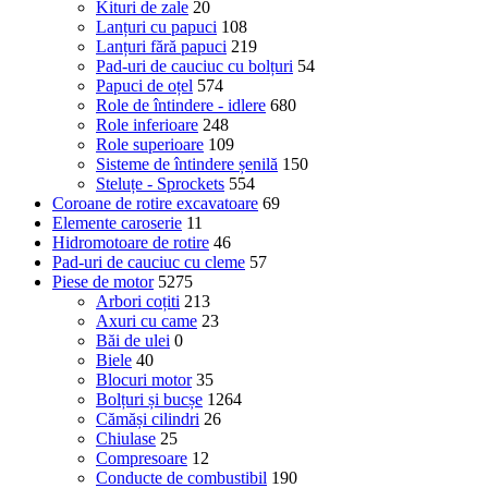
Kituri de zale
20
Lanțuri cu papuci
108
Lanțuri fără papuci
219
Pad-uri de cauciuc cu bolțuri
54
Papuci de oțel
574
Role de întindere - idlere
680
Role inferioare
248
Role superioare
109
Sisteme de întindere șenilă
150
Steluțe - Sprockets
554
Coroane de rotire excavatoare
69
Elemente caroserie
11
Hidromotoare de rotire
46
Pad-uri de cauciuc cu cleme
57
Piese de motor
5275
Arbori coțiti
213
Axuri cu came
23
Băi de ulei
0
Biele
40
Blocuri motor
35
Bolțuri și bucșe
1264
Cămăși cilindri
26
Chiulase
25
Compresoare
12
Conducte de combustibil
190