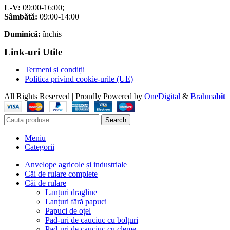
L-V:
09:00-16:00;
Sâmbătă:
09:00-14:00
Duminică:
închis
Link-uri Utile
Termeni și condiții
Politica privind cookie-urile (UE)
All Rights Reserved | Proudly Powered by
OneDigital
&
Brahma
bit
Search
Meniu
Categorii
Anvelope agricole și industriale
Căi de rulare complete
Căi de rulare
Lanțuri dragline
Lanțuri fără papuci
Papuci de oțel
Pad-uri de cauciuc cu bolțuri
Pad-uri de cauciuc cu cleme