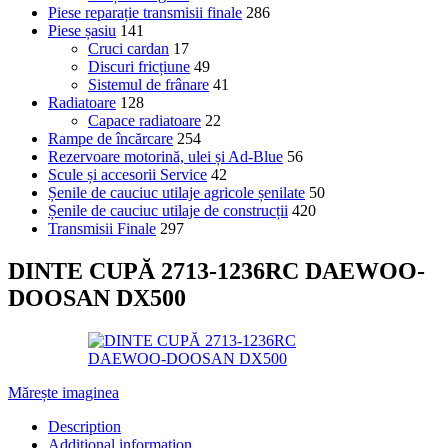
Piese reparație transmisii finale
286
Piese șasiu
141
Cruci cardan
17
Discuri fricțiune
49
Sistemul de frânare
41
Radiatoare
128
Capace radiatoare
22
Rampe de încărcare
254
Rezervoare motorină, ulei și Ad-Blue
56
Scule și accesorii Service
42
Șenile de cauciuc utilaje agricole șenilate
50
Șenile de cauciuc utilaje de construcții
420
Transmisii Finale
297
DINTE CUPĂ 2713-1236RC DAEWOO-
DOOSAN DX500
Mărește imaginea
Description
Additional information