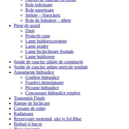
Role inferioare
Role superioare
Steluțe – Sprockets
Role de întindere – idlere
Piese de uzură
Dinți
Protecții cupe
Lame buldoexcavatore
Lame grader
Lame încărcătoare frontale
Lame buldozere
Șenile de cauciuc utilaje de construcții
Șenile de cauciuc utilaje agricole șenilate
Atașamente hidraulice
Graifere hidraulice
Foarfeci demolatoare
Picoane hidraulice
Concasoare hidraulice rotative
Transmisii Finale
Rampe de încărcare
Coroane de rotire
Radiatoare
Rezervoare motorină, ulei și Ad-Blue
Bolțuri și bucșe