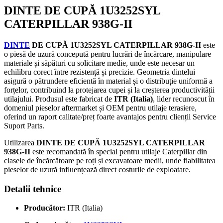
DINTE DE CUPĂ 1U3252SYL
CATERPILLAR 938G-II
DINTE
DE CUPĂ 1U3252SYL CATERPILLAR 938G-II
este
o piesă de uzură concepută pentru lucrări de încărcare, manipulare
materiale și săpături cu solicitare medie, unde este necesar un
echilibru corect între rezistență și precizie. Geometria dintelui
asigură o pătrundere eficientă în material și o distribuție uniformă a
forțelor, contribuind la protejarea cupei și la creșterea productivității
utilajului. Produsul este fabricat de
ITR (Italia)
, lider recunoscut în
domeniul pieselor aftermarket și OEM pentru utilaje terasiere,
oferind un raport calitate/preț foarte avantajos pentru clienții Service
Suport Parts.
Utilizarea
DINTE DE CUPĂ 1U3252SYL CATERPILLAR
938G-II
este recomandată în special pentru utilaje Caterpillar din
clasele de încărcătoare pe roți și excavatoare medii, unde fiabilitatea
pieselor de uzură influențează direct costurile de exploatare.
Detalii tehnice
Producător:
ITR (Italia)