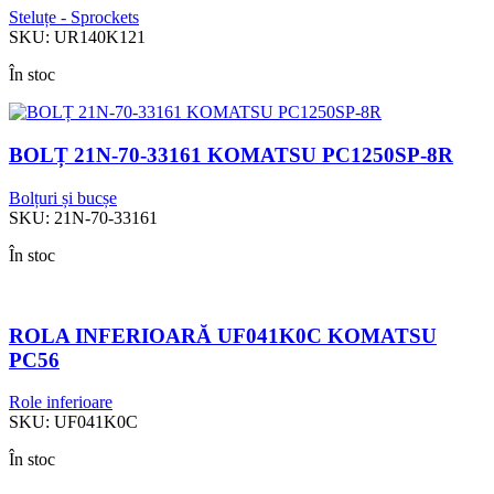
Steluțe - Sprockets
SKU:
UR140K121
În stoc
BOLȚ 21N-70-33161 KOMATSU PC1250SP-8R
Bolțuri și bucșe
SKU:
21N-70-33161
În stoc
ROLA INFERIOARĂ UF041K0C KOMATSU
PC56
Role inferioare
SKU:
UF041K0C
În stoc