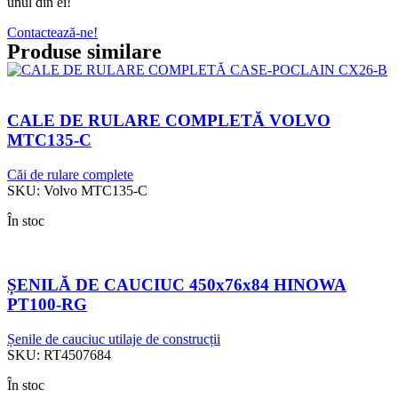
unul din ei!
Contactează-ne!
Produse similare
CALE DE RULARE COMPLETĂ VOLVO
MTC135-C
Căi de rulare complete
SKU:
Volvo MTC135-C
În stoc
ȘENILĂ DE CAUCIUC 450x76x84 HINOWA
PT100-RG
Șenile de cauciuc utilaje de construcții
SKU:
RT4507684
În stoc