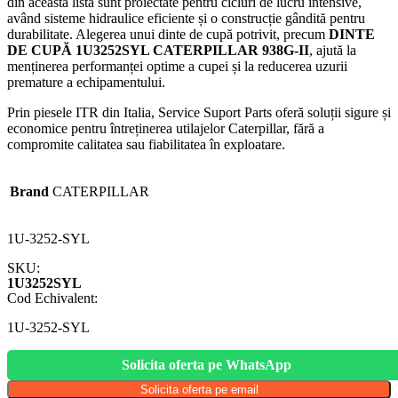
din această listă sunt proiectate pentru cicluri de lucru intensive,
având sisteme hidraulice eficiente și o construcție gândită pentru
durabilitate. Alegerea unui dinte de cupă potrivit, precum
DINTE
DE CUPĂ 1U3252SYL CATERPILLAR 938G-II
, ajută la
menținerea performanței optime a cupei și la reducerea uzurii
premature a echipamentului.
Prin piesele ITR din Italia, Service Suport Parts oferă soluții sigure și
economice pentru întreținerea utilajelor Caterpillar, fără a
compromite calitatea sau fiabilitatea în exploatare.
Brand
CATERPILLAR
1U-3252-SYL
SKU:
1U3252SYL
Cod Echivalent:
1U-3252-SYL
Solicita oferta pe WhatsApp
Solicita oferta pe email