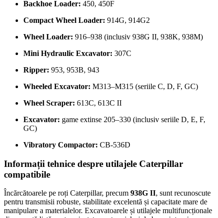
Backhoe Loader:
450, 450F
Compact Wheel Loader:
914G, 914G2
Wheel Loader:
916–938 (inclusiv 938G II, 938K, 938M)
Mini Hydraulic Excavator:
307C
Ripper:
953, 953B, 943
Wheeled Excavator:
M313–M315 (seriile C, D, F, GC)
Wheel Scraper:
613C, 613C II
Excavator:
game extinse 205–330 (inclusiv seriile D, E, F,
GC)
Vibratory Compactor:
CB-536D
Informații tehnice despre utilajele Caterpillar
compatibile
Încărcătoarele pe roți Caterpillar, precum
938G II
, sunt recunoscute
pentru transmisii robuste, stabilitate excelentă și capacitate mare de
manipulare a materialelor. Excavatoarele și utilajele multifuncționale