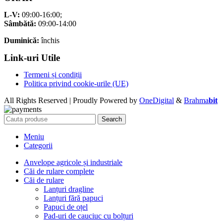
L-V:
09:00-16:00;
Sâmbătă:
09:00-14:00
Duminică:
închis
Link-uri Utile
Termeni și condiții
Politica privind cookie-urile (UE)
All Rights Reserved | Proudly Powered by
OneDigital
&
Brahma
bit
Search
Meniu
Categorii
Anvelope agricole și industriale
Căi de rulare complete
Căi de rulare
Lanțuri dragline
Lanțuri fără papuci
Papuci de oțel
Pad-uri de cauciuc cu bolțuri