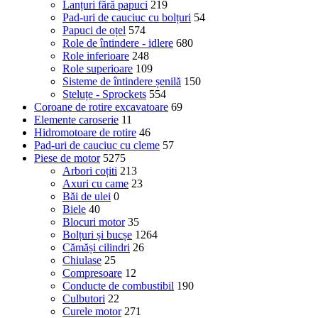
Lanțuri fără papuci
219
Pad-uri de cauciuc cu bolțuri
54
Papuci de oțel
574
Role de întindere - idlere
680
Role inferioare
248
Role superioare
109
Sisteme de întindere șenilă
150
Steluțe - Sprockets
554
Coroane de rotire excavatoare
69
Elemente caroserie
11
Hidromotoare de rotire
46
Pad-uri de cauciuc cu cleme
57
Piese de motor
5275
Arbori coțiti
213
Axuri cu came
23
Băi de ulei
0
Biele
40
Blocuri motor
35
Bolțuri și bucșe
1264
Cămăși cilindri
26
Chiulase
25
Compresoare
12
Conducte de combustibil
190
Culbutori
22
Curele motor
271