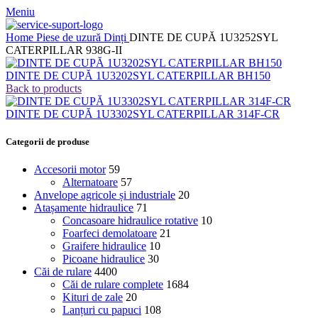
Meniu
Home
Piese de uzură
Dinți
DINTE DE CUPĂ 1U3252SYL
CATERPILLAR 938G-II
DINTE DE CUPĂ 1U3202SYL CATERPILLAR BH150
Back to products
DINTE DE CUPĂ 1U3302SYL CATERPILLAR 314F-CR
Categorii de produse
Accesorii motor
59
Alternatoare
57
Anvelope agricole și industriale
20
Atașamente hidraulice
71
Concasoare hidraulice rotative
10
Foarfeci demolatoare
21
Graifere hidraulice
10
Picoane hidraulice
30
Căi de rulare
4400
Căi de rulare complete
1684
Kituri de zale
20
Lanțuri cu papuci
108