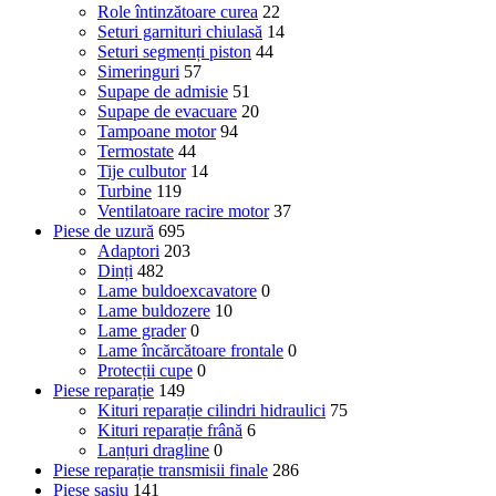
Role întinzătoare curea
22
Seturi garnituri chiulasă
14
Seturi segmenți piston
44
Simeringuri
57
Supape de admisie
51
Supape de evacuare
20
Tampoane motor
94
Termostate
44
Tije culbutor
14
Turbine
119
Ventilatoare racire motor
37
Piese de uzură
695
Adaptori
203
Dinți
482
Lame buldoexcavatore
0
Lame buldozere
10
Lame grader
0
Lame încărcătoare frontale
0
Protecții cupe
0
Piese reparație
149
Kituri reparație cilindri hidraulici
75
Kituri reparație frână
6
Lanțuri dragline
0
Piese reparație transmisii finale
286
Piese șasiu
141