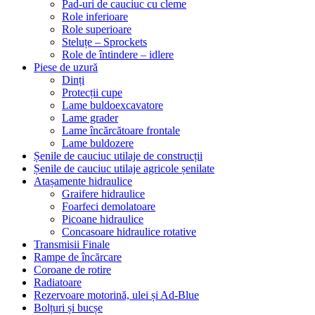
Pad-uri de cauciuc cu cleme
Role inferioare
Role superioare
Steluțe – Sprockets
Role de întindere – idlere
Piese de uzură
Dinți
Protecții cupe
Lame buldoexcavatore
Lame grader
Lame încărcătoare frontale
Lame buldozere
Șenile de cauciuc utilaje de construcții
Șenile de cauciuc utilaje agricole șenilate
Atașamente hidraulice
Graifere hidraulice
Foarfeci demolatoare
Picoane hidraulice
Concasoare hidraulice rotative
Transmisii Finale
Rampe de încărcare
Coroane de rotire
Radiatoare
Rezervoare motorină, ulei și Ad-Blue
Bolțuri și bucșe