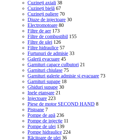
Cuzineți axiali
38
Cuzineți bielă
67
Cuzineți paliere
70
Diuze de injectoare
30
Electromotoare
80
Filtre de aer
173
Filtre de combustibil
155
Filtre de ulei
126
Filtre hidraulice
57
Furtunuri de admisie
33
Galerii evacuare
45
Garnituri capace culbutori
21
Garnituri chiulase
75
Garnituri galerie admisie și evacuare
73
Garnituri supape
18
Ghiduri supape
30
Inele etanșare
21
Injectoare
223
Piese de motor SECOND HAND
8
Pistoane
7
Pompe de apă
236
Pompe de injecție
11
Pompe de ulei
139
Pompe hidraulice
224
Răcitoare de ulei
36