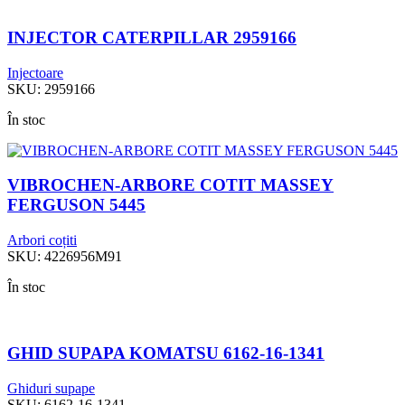
INJECTOR CATERPILLAR 2959166
Injectoare
SKU:
2959166
În stoc
VIBROCHEN-ARBORE COTIT MASSEY
FERGUSON 5445
Arbori coțiti
SKU:
4226956M91
În stoc
GHID SUPAPA KOMATSU 6162-16-1341
Ghiduri supape
SKU:
6162-16-1341