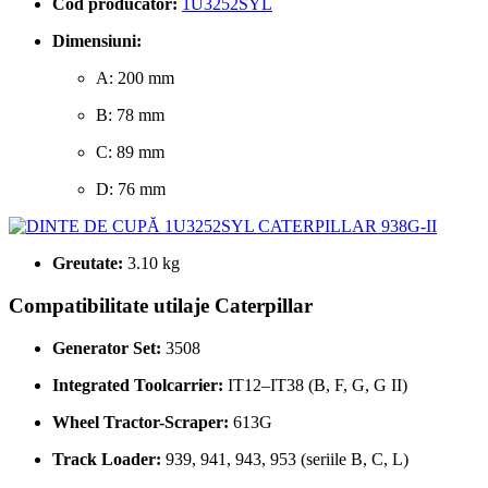
Cod producător:
1U3252SYL
Dimensiuni:
A: 200 mm
B: 78 mm
C: 89 mm
D: 76 mm
Greutate:
3.10 kg
Compatibilitate utilaje Caterpillar
Generator Set:
3508
Integrated Toolcarrier:
IT12–IT38 (B, F, G, G II)
Wheel Tractor-Scraper:
613G
Track Loader:
939, 941, 943, 953 (seriile B, C, L)