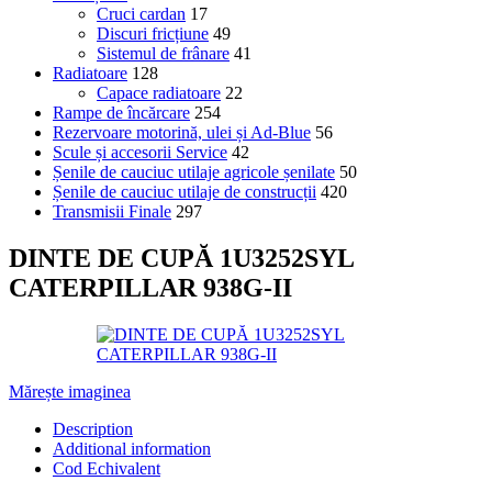
Cruci cardan
17
Discuri fricțiune
49
Sistemul de frânare
41
Radiatoare
128
Capace radiatoare
22
Rampe de încărcare
254
Rezervoare motorină, ulei și Ad-Blue
56
Scule și accesorii Service
42
Șenile de cauciuc utilaje agricole șenilate
50
Șenile de cauciuc utilaje de construcții
420
Transmisii Finale
297
DINTE DE CUPĂ 1U3252SYL
CATERPILLAR 938G-II
Mărește imaginea
Description
Additional information
Cod Echivalent