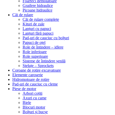
Foarfeci demolatoare
Graifere hidraulice
Picoane hidraulice
Căi de rulare
Căi de rulare complete
Kituri de zale
Lanțuri cu papuci
Lanțuri fără papuci
Pad-uri de cauciuc cu bolțuri
Papuci de oțel
Role de întindere – idlere
Role inferioare
Role superioare
Sisteme de întindere șenilă
Steluțe – Sprockets
Coroane de rotire excavatoare
Elemente caroserie
Hidromotoare de rotire
Pad-uri de cauciuc cu cleme
Piese de motor
Arbori coțiti
Axuri cu came
Biele
Blocuri motor
Bolțuri și bucșe