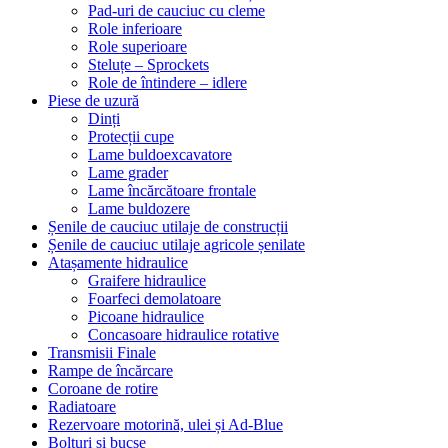
Pad-uri de cauciuc cu cleme
Role inferioare
Role superioare
Steluțe – Sprockets
Role de întindere – idlere
Piese de uzură
Dinți
Protecții cupe
Lame buldoexcavatore
Lame grader
Lame încărcătoare frontale
Lame buldozere
Șenile de cauciuc utilaje de construcții
Șenile de cauciuc utilaje agricole șenilate
Atașamente hidraulice
Graifere hidraulice
Foarfeci demolatoare
Picoane hidraulice
Concasoare hidraulice rotative
Transmisii Finale
Rampe de încărcare
Coroane de rotire
Radiatoare
Rezervoare motorină, ulei și Ad-Blue
Bolțuri și bucșe