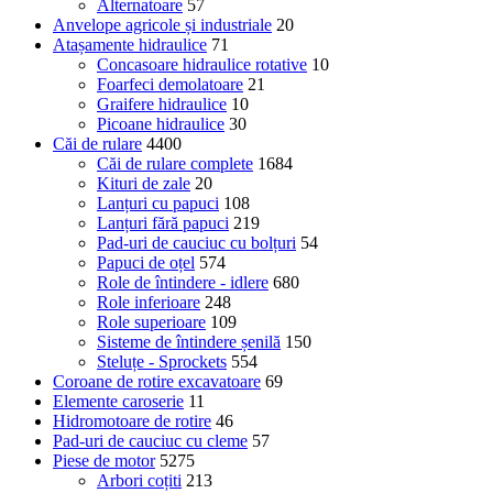
Alternatoare
57
Anvelope agricole și industriale
20
Atașamente hidraulice
71
Concasoare hidraulice rotative
10
Foarfeci demolatoare
21
Graifere hidraulice
10
Picoane hidraulice
30
Căi de rulare
4400
Căi de rulare complete
1684
Kituri de zale
20
Lanțuri cu papuci
108
Lanțuri fără papuci
219
Pad-uri de cauciuc cu bolțuri
54
Papuci de oțel
574
Role de întindere - idlere
680
Role inferioare
248
Role superioare
109
Sisteme de întindere șenilă
150
Steluțe - Sprockets
554
Coroane de rotire excavatoare
69
Elemente caroserie
11
Hidromotoare de rotire
46
Pad-uri de cauciuc cu cleme
57
Piese de motor
5275
Arbori coțiti
213