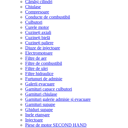
Cămăși cilindri
Chiulase
Compresoare
Conducte de combustibil
Culbutori
Curele motor
Cuzineți axiali
Cuzineți bielă
Cuzineți paliere
Diuze de injectoare
Electromotoare
Filtre de aer
Filtre de combustibil
Filtre de ulei
Filtre hidraulice
Furtunuri de admisie
Galerii evacuare
Garnituri capace culbutori
Garnituri chiulase
Garnituri galerie admisie și evacuare
Garnituri supape
Ghiduri supape
Inele etanșare
Injectoare
Piese de motor SECOND HAND