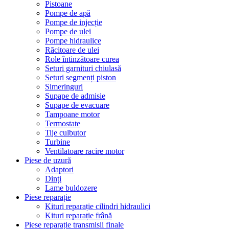
Pistoane
Pompe de apă
Pompe de injecție
Pompe de ulei
Pompe hidraulice
Răcitoare de ulei
Role întinzătoare curea
Seturi garnituri chiulasă
Seturi segmenți piston
Simeringuri
Supape de admisie
Supape de evacuare
Tampoane motor
Termostate
Tije culbutor
Turbine
Ventilatoare racire motor
Piese de uzură
Adaptori
Dinți
Lame buldozere
Piese reparație
Kituri reparație cilindri hidraulici
Kituri reparație frână
Piese reparație transmisii finale