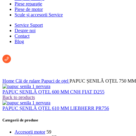
Piese reparație
Piese de motor
Scule și accesorii Service
Service Suport
Despre noi
Contact
Blog
Întreabă un consultant:
+40 722 222 293
Home
Căi de rulare
Papuci de oțel
PAPUC ȘENILĂ OȚEL 750 MM
PAPUC ȘENILĂ OȚEL 600 MM CNH FIAT D255
Back to products
PAPUC ȘENILĂ OȚEL 610 MM LIEBHERR PR756
Categorii de produse
Accesorii motor
59