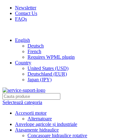
Newsletter
Contact Us
FAQs
Free shipping for all orders of $150
English
Deutsch
French
Requires WPML plugin
Country
United States (USD)
Deutschland (EUR)
Japan (JPY)
Selectează categoria
Accesorii motor
Alternatoare
Anvelope agricole și industriale
Atașamente hidraulice
Concasoare hidraulice rotative