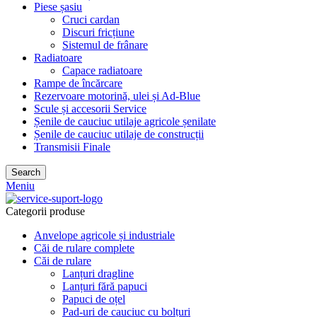
Piese șasiu
Cruci cardan
Discuri fricțiune
Sistemul de frânare
Radiatoare
Capace radiatoare
Rampe de încărcare
Rezervoare motorină, ulei și Ad-Blue
Scule și accesorii Service
Șenile de cauciuc utilaje agricole șenilate
Șenile de cauciuc utilaje de construcții
Transmisii Finale
Search
Meniu
Categorii produse
Anvelope agricole și industriale
Căi de rulare complete
Căi de rulare
Lanțuri dragline
Lanțuri fără papuci
Papuci de oțel
Pad-uri de cauciuc cu bolțuri