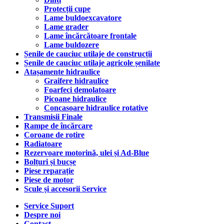
Protecții cupe
Lame buldoexcavatore
Lame grader
Lame încărcătoare frontale
Lame buldozere
Șenile de cauciuc utilaje de construcții
Șenile de cauciuc utilaje agricole șenilate
Atașamente hidraulice
Graifere hidraulice
Foarfeci demolatoare
Picoane hidraulice
Concasoare hidraulice rotative
Transmisii Finale
Rampe de încărcare
Coroane de rotire
Radiatoare
Rezervoare motorină, ulei și Ad-Blue
Bolțuri și bucșe
Piese reparație
Piese de motor
Scule și accesorii Service
Service Suport
Despre noi
Contact