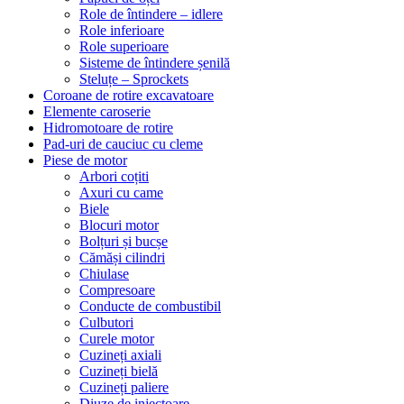
Role de întindere – idlere
Role inferioare
Role superioare
Sisteme de întindere șenilă
Steluțe – Sprockets
Coroane de rotire excavatoare
Elemente caroserie
Hidromotoare de rotire
Pad-uri de cauciuc cu cleme
Piese de motor
Arbori coțiti
Axuri cu came
Biele
Blocuri motor
Bolțuri și bucșe
Cămăși cilindri
Chiulase
Compresoare
Conducte de combustibil
Culbutori
Curele motor
Cuzineți axiali
Cuzineți bielă
Cuzineți paliere
Diuze de injectoare