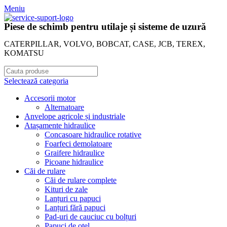
Meniu
Piese de schimb pentru utilaje și sisteme de uzură
CATERPILLAR, VOLVO, BOBCAT, CASE, JCB, TEREX,
KOMATSU
Selectează categoria
Accesorii motor
Alternatoare
Anvelope agricole și industriale
Atașamente hidraulice
Concasoare hidraulice rotative
Foarfeci demolatoare
Graifere hidraulice
Picoane hidraulice
Căi de rulare
Căi de rulare complete
Kituri de zale
Lanțuri cu papuci
Lanțuri fără papuci
Pad-uri de cauciuc cu bolțuri
Papuci de oțel