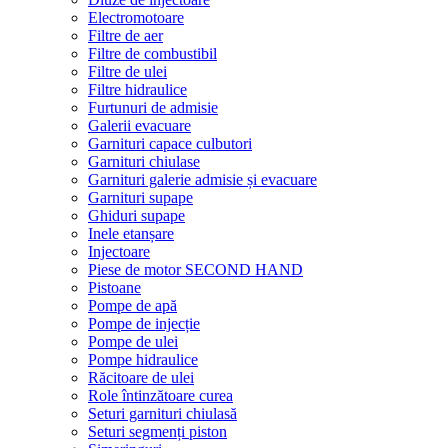
Electromotoare
Filtre de aer
Filtre de combustibil
Filtre de ulei
Filtre hidraulice
Furtunuri de admisie
Galerii evacuare
Garnituri capace culbutori
Garnituri chiulase
Garnituri galerie admisie și evacuare
Garnituri supape
Ghiduri supape
Inele etanșare
Injectoare
Piese de motor SECOND HAND
Pistoane
Pompe de apă
Pompe de injecție
Pompe de ulei
Pompe hidraulice
Răcitoare de ulei
Role întinzătoare curea
Seturi garnituri chiulasă
Seturi segmenți piston