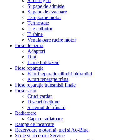
Simeringuri
Supape de admisie
Supape de evacuare
Tampoane motor
Termostate
Tije culbutor
Turbine
Ventilatoare racire motor
Piese de uzură
Adaptori
Dinți
Lame buldozere
Piese reparație
Kituri reparație cilindri hidraulici
Kituri reparație frână
Piese reparație transmisii finale
Piese șasiu
Cruci cardan
Discuri fricțiune
Sistemul de frânare
Radiatoare
Capace radiatoare
Rampe de încărcare
Rezervoare motorină, ulei și Ad-Blue
Scule și accesorii Service