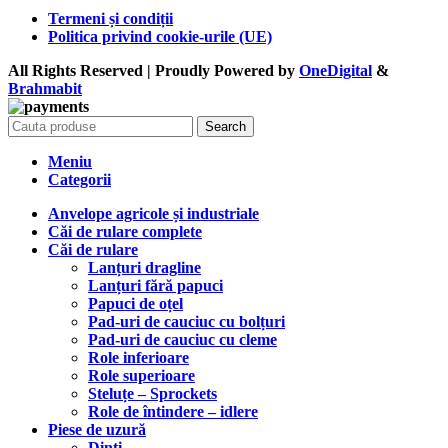
Termeni și condiții
Politica privind cookie-urile (UE)
All Rights Reserved | Proudly Powered by
OneDigital
&
Brahma
bit
Search
Meniu
Categorii
Anvelope agricole și industriale
Căi de rulare complete
Căi de rulare
Lanțuri dragline
Lanțuri fără papuci
Papuci de oțel
Pad-uri de cauciuc cu bolțuri
Pad-uri de cauciuc cu cleme
Role inferioare
Role superioare
Steluțe – Sprockets
Role de întindere – idlere
Piese de uzură
Dinți