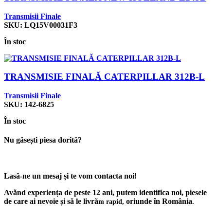
Transmisii Finale
SKU:
LQ15V00031F3
În stoc
TRANSMISIE FINALĂ CATERPILLAR 312B-L
Transmisii Finale
SKU:
142-6825
În stoc
Nu găsești piesa dorită?
Lasă-ne un mesaj și te vom contacta noi!
Avănd experiența de peste 12 ani, putem identifica noi, piesele
de care ai nevoie și să le livră
oriunde în România
m rapid,
.