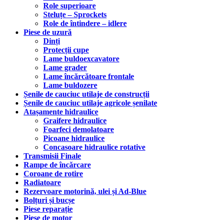
Role superioare
Steluțe – Sprockets
Role de întindere – idlere
Piese de uzură
Dinți
Protecții cupe
Lame buldoexcavatore
Lame grader
Lame încărcătoare frontale
Lame buldozere
Șenile de cauciuc utilaje de construcții
Șenile de cauciuc utilaje agricole șenilate
Atașamente hidraulice
Graifere hidraulice
Foarfeci demolatoare
Picoane hidraulice
Concasoare hidraulice rotative
Transmisii Finale
Rampe de încărcare
Coroane de rotire
Radiatoare
Rezervoare motorină, ulei și Ad-Blue
Bolțuri și bucșe
Piese reparație
Piese de motor