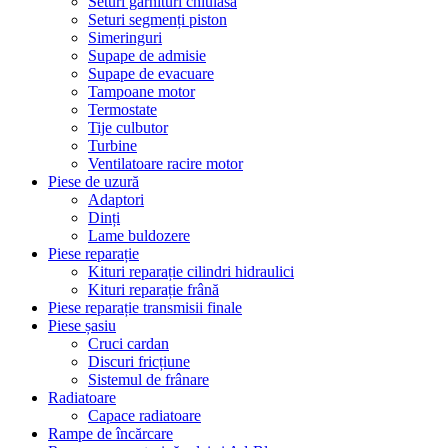
Seturi garnituri chiulasă
Seturi segmenți piston
Simeringuri
Supape de admisie
Supape de evacuare
Tampoane motor
Termostate
Tije culbutor
Turbine
Ventilatoare racire motor
Piese de uzură
Adaptori
Dinți
Lame buldozere
Piese reparație
Kituri reparație cilindri hidraulici
Kituri reparație frână
Piese reparație transmisii finale
Piese șasiu
Cruci cardan
Discuri fricțiune
Sistemul de frânare
Radiatoare
Capace radiatoare
Rampe de încărcare