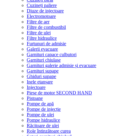
Cuzineți paliere
Diuze de injectoare
Electromotoare
Filtre de aer
Filtre de combustibil
Filtre de ulei
Filtre hidraulice
Furtunuri de admisie
Galerii evacuare
Garnituri capace culbutori
Garnituri chiulase
Garnituri galerie admisie și evacuare
Garnituri supape
Ghiduri supape
Inele etanșare
Injectoare
Piese de motor SECOND HAND
Pistoane
Pompe de apă
Pompe de injecție
Pompe de ulei
Pompe hidraulice
Răcitoare de ulei
Role întinzătoare curea