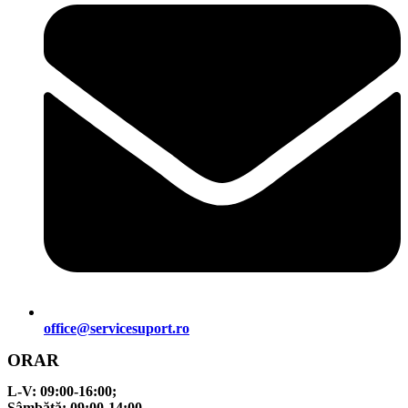
office@servicesuport.ro
ORAR
L-V:
09:00-16:00;
Sâmbătă:
09:00-14:00