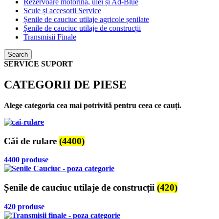
Rezervoare motorină, ulei și Ad-Blue
Scule și accesorii Service
Șenile de cauciuc utilaje agricole șenilate
Șenile de cauciuc utilaje de construcții
Transmisii Finale
Search
SERVICE SUPORT
CATEGORII DE PIESE
Alege categoria cea mai potrivită pentru ceea ce cauți.
Căi de rulare
(4400)
4400 produse
Șenile de cauciuc utilaje de construcții
(420)
420 produse