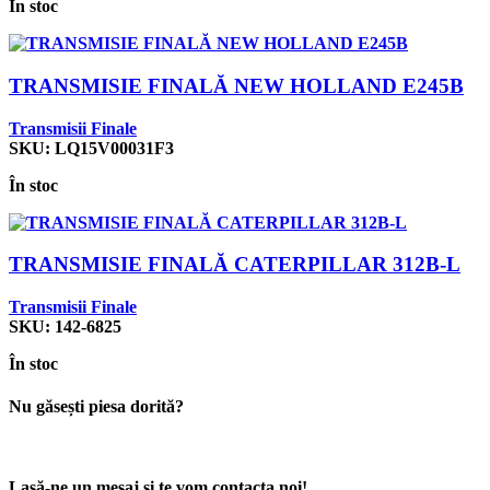
În stoc
TRANSMISIE FINALĂ NEW HOLLAND E245B
Transmisii Finale
SKU:
LQ15V00031F3
În stoc
TRANSMISIE FINALĂ CATERPILLAR 312B-L
Transmisii Finale
SKU:
142-6825
În stoc
Nu găsești piesa dorită?
Lasă-ne un mesaj și te vom contacta noi!