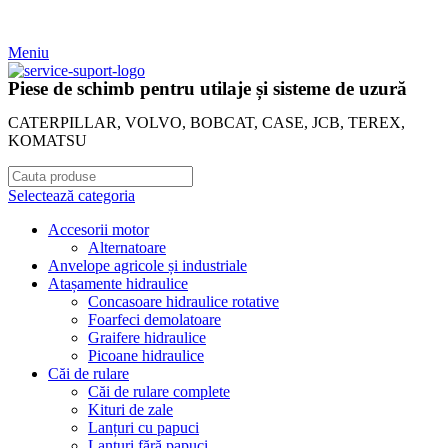
Meniu
Piese de schimb pentru utilaje și sisteme de uzură
CATERPILLAR, VOLVO, BOBCAT, CASE, JCB, TEREX,
KOMATSU
Selectează categoria
Accesorii motor
Alternatoare
Anvelope agricole și industriale
Atașamente hidraulice
Concasoare hidraulice rotative
Foarfeci demolatoare
Graifere hidraulice
Picoane hidraulice
Căi de rulare
Căi de rulare complete
Kituri de zale
Lanțuri cu papuci
Lanțuri fără papuci