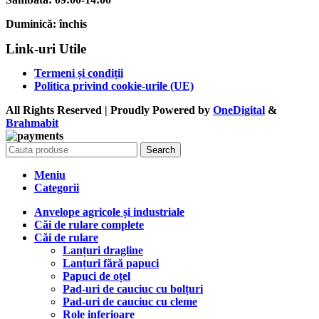
Duminică:
închis
Link-uri Utile
Termeni și condiții
Politica privind cookie-urile (UE)
All Rights Reserved | Proudly Powered by
OneDigital
&
Brahma
bit
Search
Meniu
Categorii
Anvelope agricole și industriale
Căi de rulare complete
Căi de rulare
Lanțuri dragline
Lanțuri fără papuci
Papuci de oțel
Pad-uri de cauciuc cu bolțuri
Pad-uri de cauciuc cu cleme
Role inferioare