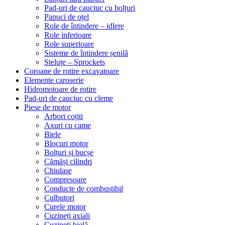
Pad-uri de cauciuc cu bolțuri
Papuci de oțel
Role de întindere – idlere
Role inferioare
Role superioare
Sisteme de întindere șenilă
Steluțe – Sprockets
Coroane de rotire excavatoare
Elemente caroserie
Hidromotoare de rotire
Pad-uri de cauciuc cu cleme
Piese de motor
Arbori coțiti
Axuri cu came
Biele
Blocuri motor
Bolțuri și bucșe
Cămăși cilindri
Chiulase
Compresoare
Conducte de combustibil
Culbutori
Curele motor
Cuzineți axiali
Cuzineți bielă