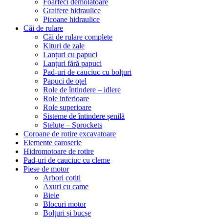
Foarfeci demolatoare
Graifere hidraulice
Picoane hidraulice
Căi de rulare
Căi de rulare complete
Kituri de zale
Lanțuri cu papuci
Lanțuri fără papuci
Pad-uri de cauciuc cu bolțuri
Papuci de oțel
Role de întindere – idlere
Role inferioare
Role superioare
Sisteme de întindere șenilă
Steluțe – Sprockets
Coroane de rotire excavatoare
Elemente caroserie
Hidromotoare de rotire
Pad-uri de cauciuc cu cleme
Piese de motor
Arbori coțiti
Axuri cu came
Biele
Blocuri motor
Bolțuri și bucșe