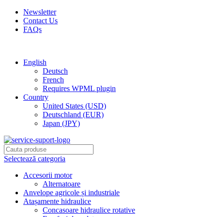
Newsletter
Contact Us
FAQs
Free shipping for all orders of $150
English
Deutsch
French
Requires WPML plugin
Country
United States (USD)
Deutschland (EUR)
Japan (JPY)
Selectează categoria
Accesorii motor
Alternatoare
Anvelope agricole și industriale
Atașamente hidraulice
Concasoare hidraulice rotative