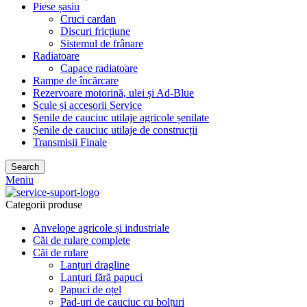
Piese șasiu
Cruci cardan
Discuri fricțiune
Sistemul de frânare
Radiatoare
Capace radiatoare
Rampe de încărcare
Rezervoare motorină, ulei și Ad-Blue
Scule și accesorii Service
Șenile de cauciuc utilaje agricole șenilate
Șenile de cauciuc utilaje de construcții
Transmisii Finale
Search
Meniu
Categorii produse
Anvelope agricole și industriale
Căi de rulare complete
Căi de rulare
Lanțuri dragline
Lanțuri fără papuci
Papuci de oțel
Pad-uri de cauciuc cu bolțuri