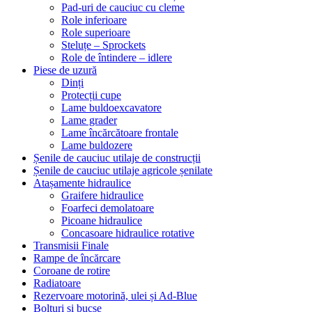
Pad-uri de cauciuc cu cleme
Role inferioare
Role superioare
Steluțe – Sprockets
Role de întindere – idlere
Piese de uzură
Dinți
Protecții cupe
Lame buldoexcavatore
Lame grader
Lame încărcătoare frontale
Lame buldozere
Șenile de cauciuc utilaje de construcții
Șenile de cauciuc utilaje agricole șenilate
Atașamente hidraulice
Graifere hidraulice
Foarfeci demolatoare
Picoane hidraulice
Concasoare hidraulice rotative
Transmisii Finale
Rampe de încărcare
Coroane de rotire
Radiatoare
Rezervoare motorină, ulei și Ad-Blue
Bolțuri și bucșe