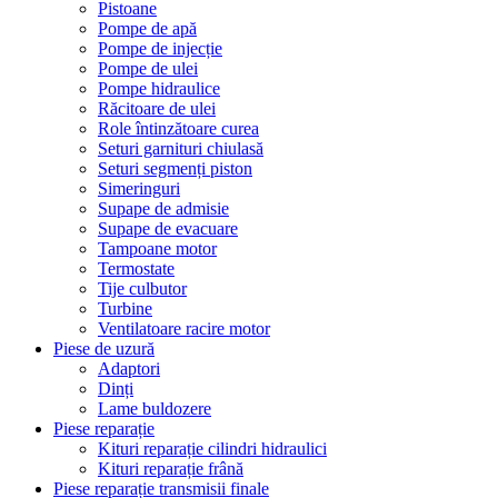
Pistoane
Pompe de apă
Pompe de injecție
Pompe de ulei
Pompe hidraulice
Răcitoare de ulei
Role întinzătoare curea
Seturi garnituri chiulasă
Seturi segmenți piston
Simeringuri
Supape de admisie
Supape de evacuare
Tampoane motor
Termostate
Tije culbutor
Turbine
Ventilatoare racire motor
Piese de uzură
Adaptori
Dinți
Lame buldozere
Piese reparație
Kituri reparație cilindri hidraulici
Kituri reparație frână
Piese reparație transmisii finale