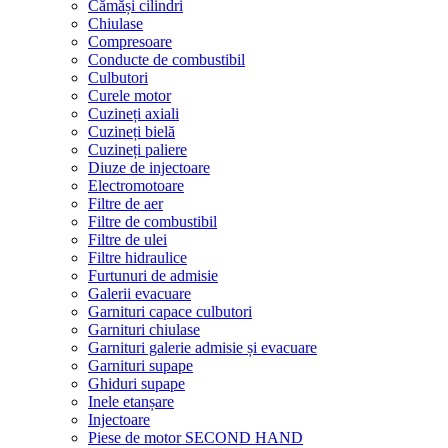
Cămăși cilindri
Chiulase
Compresoare
Conducte de combustibil
Culbutori
Curele motor
Cuzineți axiali
Cuzineți bielă
Cuzineți paliere
Diuze de injectoare
Electromotoare
Filtre de aer
Filtre de combustibil
Filtre de ulei
Filtre hidraulice
Furtunuri de admisie
Galerii evacuare
Garnituri capace culbutori
Garnituri chiulase
Garnituri galerie admisie și evacuare
Garnituri supape
Ghiduri supape
Inele etanșare
Injectoare
Piese de motor SECOND HAND