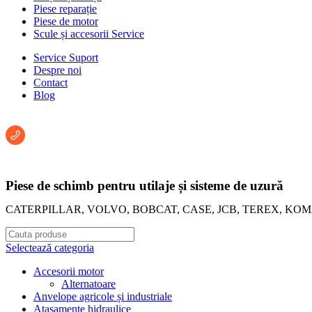
Piese reparație
Piese de motor
Scule și accesorii Service
Service Suport
Despre noi
Contact
Blog
Întreabă un consultant:
+40 722 222 293
Piese de schimb pentru utilaje și sisteme de uzură
CATERPILLAR, VOLVO, BOBCAT, CASE, JCB, TEREX, KO
Selectează categoria
Accesorii motor
Alternatoare
Anvelope agricole și industriale
Atașamente hidraulice