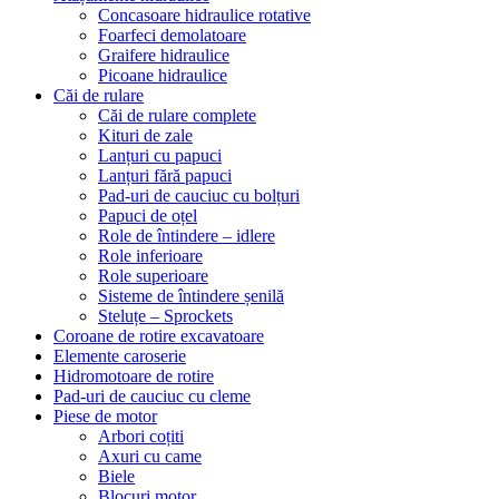
Concasoare hidraulice rotative
Foarfeci demolatoare
Graifere hidraulice
Picoane hidraulice
Căi de rulare
Căi de rulare complete
Kituri de zale
Lanțuri cu papuci
Lanțuri fără papuci
Pad-uri de cauciuc cu bolțuri
Papuci de oțel
Role de întindere – idlere
Role inferioare
Role superioare
Sisteme de întindere șenilă
Steluțe – Sprockets
Coroane de rotire excavatoare
Elemente caroserie
Hidromotoare de rotire
Pad-uri de cauciuc cu cleme
Piese de motor
Arbori coțiti
Axuri cu came
Biele
Blocuri motor