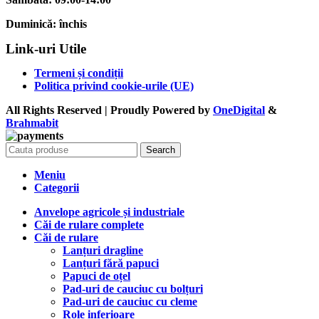
Duminică:
închis
Link-uri Utile
Termeni și condiții
Politica privind cookie-urile (UE)
All Rights Reserved | Proudly Powered by
OneDigital
&
Brahma
bit
Search
Meniu
Categorii
Anvelope agricole și industriale
Căi de rulare complete
Căi de rulare
Lanțuri dragline
Lanțuri fără papuci
Papuci de oțel
Pad-uri de cauciuc cu bolțuri
Pad-uri de cauciuc cu cleme
Role inferioare