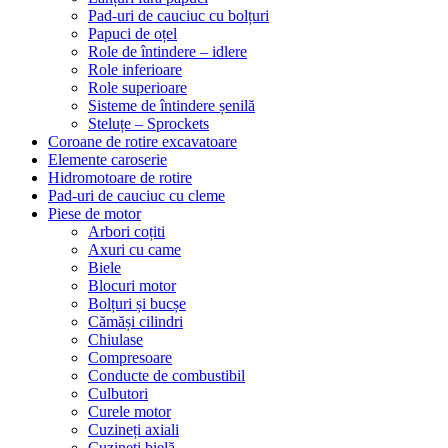
Pad-uri de cauciuc cu bolțuri
Papuci de oțel
Role de întindere – idlere
Role inferioare
Role superioare
Sisteme de întindere șenilă
Steluțe – Sprockets
Coroane de rotire excavatoare
Elemente caroserie
Hidromotoare de rotire
Pad-uri de cauciuc cu cleme
Piese de motor
Arbori coțiti
Axuri cu came
Biele
Blocuri motor
Bolțuri și bucșe
Cămăși cilindri
Chiulase
Compresoare
Conducte de combustibil
Culbutori
Curele motor
Cuzineți axiali
Cuzineți bielă