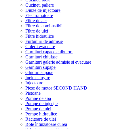
Cuzineți paliere
Diuze de injectoare
Electromotoare
Filtre de aer
Filtre de combustibil
Filtre de ulei
Filtre hidraulice
Furtunuri de admisie
Galerii evacuare
Garnituri capace culbutori
Garnituri chiulase
Garnituri galerie admisie și evacuare
Garnituri supape
Ghiduri supape
Inele etanșare
Injectoare
Piese de motor SECOND HAND
Pistoane
Pompe de apă
Pompe de injecție
Pompe de ulei
Pompe hidraulice
Răcitoare de ulei
Role întinzătoare curea