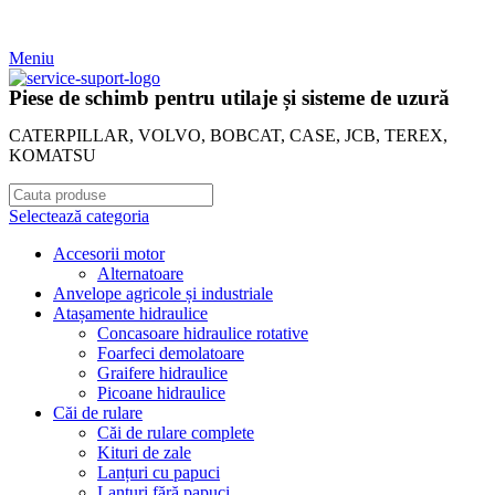
Meniu
Piese de schimb pentru utilaje și sisteme de uzură
CATERPILLAR, VOLVO, BOBCAT, CASE, JCB, TEREX,
KOMATSU
Selectează categoria
Accesorii motor
Alternatoare
Anvelope agricole și industriale
Atașamente hidraulice
Concasoare hidraulice rotative
Foarfeci demolatoare
Graifere hidraulice
Picoane hidraulice
Căi de rulare
Căi de rulare complete
Kituri de zale
Lanțuri cu papuci
Lanțuri fără papuci