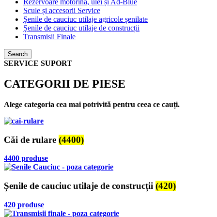
Rezervoare motorină, ulei și Ad-Blue
Scule și accesorii Service
Șenile de cauciuc utilaje agricole șenilate
Șenile de cauciuc utilaje de construcții
Transmisii Finale
Search
SERVICE SUPORT
CATEGORII DE PIESE
Alege categoria cea mai potrivită pentru ceea ce cauți.
Căi de rulare
(4400)
4400 produse
Șenile de cauciuc utilaje de construcții
(420)
420 produse