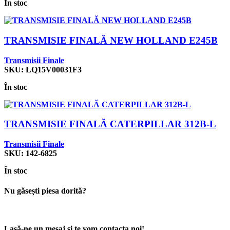
În stoc
TRANSMISIE FINALĂ NEW HOLLAND E245B
Transmisii Finale
SKU:
LQ15V00031F3
În stoc
TRANSMISIE FINALĂ CATERPILLAR 312B-L
Transmisii Finale
SKU:
142-6825
În stoc
Nu găsești piesa dorită?
Lasă-ne un mesaj și te vom contacta noi!