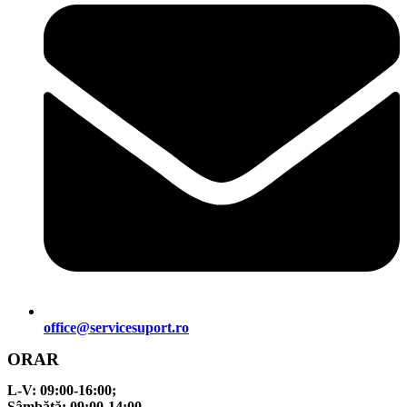
office@servicesuport.ro
ORAR
L-V:
09:00-16:00;
Sâmbătă:
09:00-14:00