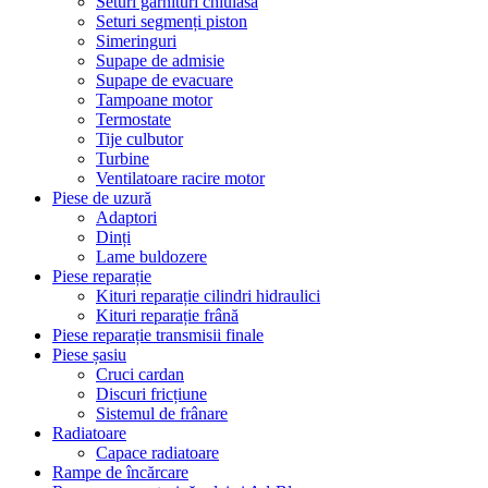
Seturi garnituri chiulasă
Seturi segmenți piston
Simeringuri
Supape de admisie
Supape de evacuare
Tampoane motor
Termostate
Tije culbutor
Turbine
Ventilatoare racire motor
Piese de uzură
Adaptori
Dinți
Lame buldozere
Piese reparație
Kituri reparație cilindri hidraulici
Kituri reparație frână
Piese reparație transmisii finale
Piese șasiu
Cruci cardan
Discuri fricțiune
Sistemul de frânare
Radiatoare
Capace radiatoare
Rampe de încărcare