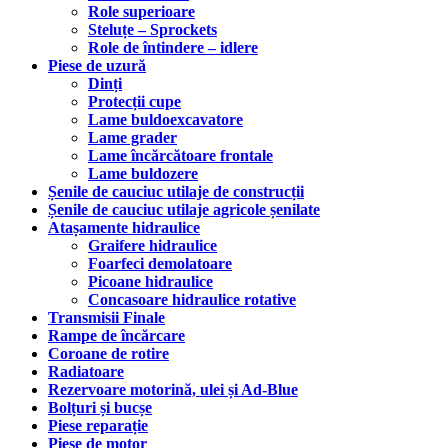
Role superioare
Steluțe – Sprockets
Role de întindere – idlere
Piese de uzură
Dinți
Protecții cupe
Lame buldoexcavatore
Lame grader
Lame încărcătoare frontale
Lame buldozere
Șenile de cauciuc utilaje de construcții
Șenile de cauciuc utilaje agricole șenilate
Atașamente hidraulice
Graifere hidraulice
Foarfeci demolatoare
Picoane hidraulice
Concasoare hidraulice rotative
Transmisii Finale
Rampe de încărcare
Coroane de rotire
Radiatoare
Rezervoare motorină, ulei și Ad-Blue
Bolțuri și bucșe
Piese reparație
Piese de motor