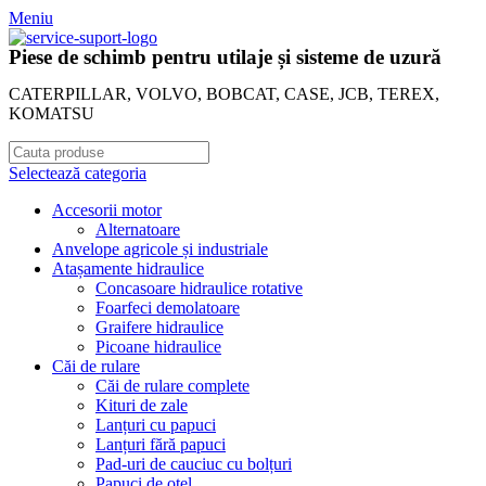
Meniu
Piese de schimb pentru utilaje și sisteme de uzură
CATERPILLAR, VOLVO, BOBCAT, CASE, JCB, TEREX,
KOMATSU
Selectează categoria
Accesorii motor
Alternatoare
Anvelope agricole și industriale
Atașamente hidraulice
Concasoare hidraulice rotative
Foarfeci demolatoare
Graifere hidraulice
Picoane hidraulice
Căi de rulare
Căi de rulare complete
Kituri de zale
Lanțuri cu papuci
Lanțuri fără papuci
Pad-uri de cauciuc cu bolțuri
Papuci de oțel