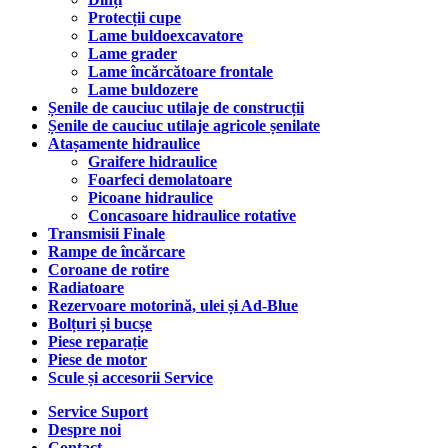
Protecții cupe
Lame buldoexcavatore
Lame grader
Lame încărcătoare frontale
Lame buldozere
Șenile de cauciuc utilaje de construcții
Șenile de cauciuc utilaje agricole șenilate
Atașamente hidraulice
Graifere hidraulice
Foarfeci demolatoare
Picoane hidraulice
Concasoare hidraulice rotative
Transmisii Finale
Rampe de încărcare
Coroane de rotire
Radiatoare
Rezervoare motorină, ulei și Ad-Blue
Bolțuri și bucșe
Piese reparație
Piese de motor
Scule și accesorii Service
Service Suport
Despre noi
Contact