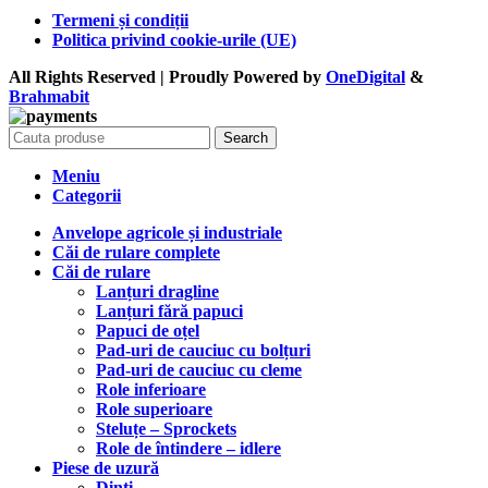
Termeni și condiții
Politica privind cookie-urile (UE)
All Rights Reserved | Proudly Powered by
OneDigital
&
Brahma
bit
Search
Meniu
Categorii
Anvelope agricole și industriale
Căi de rulare complete
Căi de rulare
Lanțuri dragline
Lanțuri fără papuci
Papuci de oțel
Pad-uri de cauciuc cu bolțuri
Pad-uri de cauciuc cu cleme
Role inferioare
Role superioare
Steluțe – Sprockets
Role de întindere – idlere
Piese de uzură
Dinți