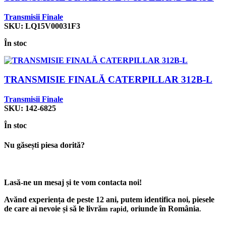
Transmisii Finale
SKU:
LQ15V00031F3
În stoc
TRANSMISIE FINALĂ CATERPILLAR 312B-L
Transmisii Finale
SKU:
142-6825
În stoc
Nu găsești piesa dorită?
Lasă-ne un mesaj și te vom contacta noi!
Avănd experiența de peste 12 ani, putem identifica noi, piesele
de care ai nevoie și să le livră
oriunde în România
m rapid,
.