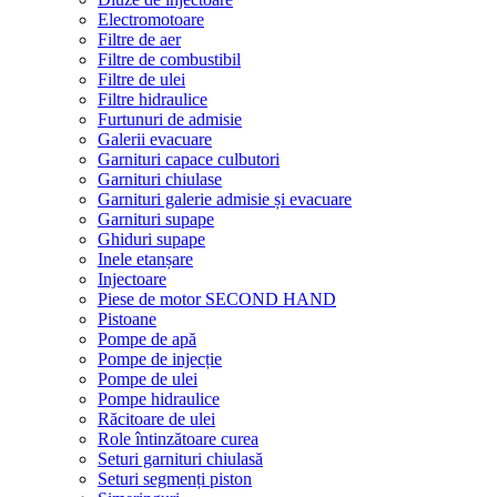
Electromotoare
Filtre de aer
Filtre de combustibil
Filtre de ulei
Filtre hidraulice
Furtunuri de admisie
Galerii evacuare
Garnituri capace culbutori
Garnituri chiulase
Garnituri galerie admisie și evacuare
Garnituri supape
Ghiduri supape
Inele etanșare
Injectoare
Piese de motor SECOND HAND
Pistoane
Pompe de apă
Pompe de injecție
Pompe de ulei
Pompe hidraulice
Răcitoare de ulei
Role întinzătoare curea
Seturi garnituri chiulasă
Seturi segmenți piston