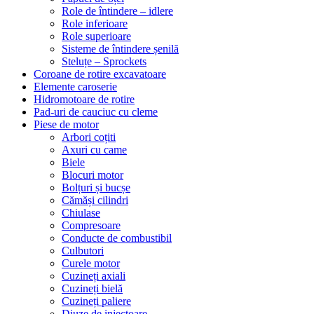
Role de întindere – idlere
Role inferioare
Role superioare
Sisteme de întindere șenilă
Steluțe – Sprockets
Coroane de rotire excavatoare
Elemente caroserie
Hidromotoare de rotire
Pad-uri de cauciuc cu cleme
Piese de motor
Arbori coțiti
Axuri cu came
Biele
Blocuri motor
Bolțuri și bucșe
Cămăși cilindri
Chiulase
Compresoare
Conducte de combustibil
Culbutori
Curele motor
Cuzineți axiali
Cuzineți bielă
Cuzineți paliere
Diuze de injectoare