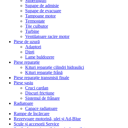
Simeringuri
Supape de admisie
Supape de evacuare
Tampoane motor
Termostate
Tije culbutor
Turbine
Ventilatoare racire motor
Piese de uzură
Adaptori
Dinți
Lame buldozere
Piese reparație
Kituri reparație cilindri hidraulici
Kituri reparație frână
Piese reparație transmisii finale
Piese șasiu
Cruci cardan
Discuri fricțiune
Sistemul de frânare
Radiatoare
Capace radiatoare
Rampe de încărcare
Rezervoare motorină, ulei și Ad-Blue
Scule și accesorii Service