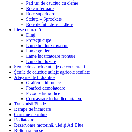
Pad-uri de cauciuc cu cleme
Role inferioare
Role superioare
Steluțe – Sprockets
Role de întindere – idlere
Piese de uzură
Dinți
Protecții cupe
Lame buldoexcavatore
Lame grader
Lame încărcătoare frontale
Lame buldozere
Șenile de cauciuc utilaje de construcții
Șenile de cauciuc utilaje agricole șenilate
Atașamente hidraulice
Graifere hidraulice
Foarfeci demolatoare
Picoane hidraulice
Concasoare hidraulice rotative
Transmisii Finale
Rampe de încărcare
Coroane de rotire
Radiatoare
Rezervoare motorină, ulei și Ad-Blue
Bolțuri și bucșe