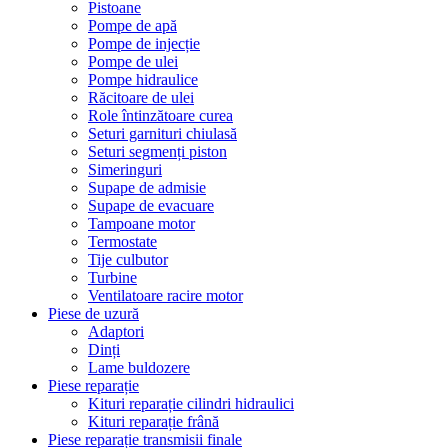
Pistoane
Pompe de apă
Pompe de injecție
Pompe de ulei
Pompe hidraulice
Răcitoare de ulei
Role întinzătoare curea
Seturi garnituri chiulasă
Seturi segmenți piston
Simeringuri
Supape de admisie
Supape de evacuare
Tampoane motor
Termostate
Tije culbutor
Turbine
Ventilatoare racire motor
Piese de uzură
Adaptori
Dinți
Lame buldozere
Piese reparație
Kituri reparație cilindri hidraulici
Kituri reparație frână
Piese reparație transmisii finale