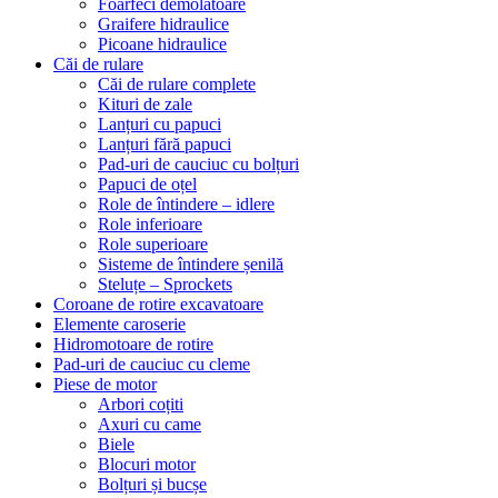
Foarfeci demolatoare
Graifere hidraulice
Picoane hidraulice
Căi de rulare
Căi de rulare complete
Kituri de zale
Lanțuri cu papuci
Lanțuri fără papuci
Pad-uri de cauciuc cu bolțuri
Papuci de oțel
Role de întindere – idlere
Role inferioare
Role superioare
Sisteme de întindere șenilă
Steluțe – Sprockets
Coroane de rotire excavatoare
Elemente caroserie
Hidromotoare de rotire
Pad-uri de cauciuc cu cleme
Piese de motor
Arbori coțiti
Axuri cu came
Biele
Blocuri motor
Bolțuri și bucșe