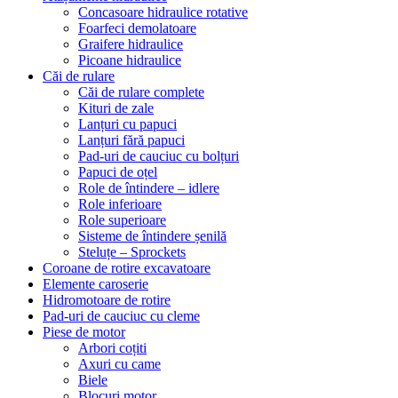
Concasoare hidraulice rotative
Foarfeci demolatoare
Graifere hidraulice
Picoane hidraulice
Căi de rulare
Căi de rulare complete
Kituri de zale
Lanțuri cu papuci
Lanțuri fără papuci
Pad-uri de cauciuc cu bolțuri
Papuci de oțel
Role de întindere – idlere
Role inferioare
Role superioare
Sisteme de întindere șenilă
Steluțe – Sprockets
Coroane de rotire excavatoare
Elemente caroserie
Hidromotoare de rotire
Pad-uri de cauciuc cu cleme
Piese de motor
Arbori coțiti
Axuri cu came
Biele
Blocuri motor