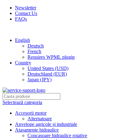
Newsletter
Contact Us
FAQs
Free shipping for all orders of $150
English
Deutsch
French
Requires WPML plugin
Country
United States (USD)
Deutschland (EUR)
Japan (JPY)
Selectează categoria
Accesorii motor
Alternatoare
Anvelope agricole și industriale
Atașamente hidraulice
Concasoare hidraulice rotative