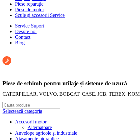
Piese reparație
Piese de motor
Scule și accesorii Service
Service Suport
Despre noi
Contact
Blog
Întreabă un consultant:
+40 722 222 293
Piese de schimb pentru utilaje și sisteme de uzură
CATERPILLAR, VOLVO, BOBCAT, CASE, JCB, TEREX, KO
Selectează categoria
Accesorii motor
Alternatoare
Anvelope agricole și industriale
Atașamente hidraulice