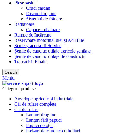
Piese șasiu
Cruci cardan
Discuri fricțiune
Sistemul de frânare
Radiatoare
Capace radiatoare
Rampe de încărcare
Rezervoare motorină, ulei și Ad-Blue
Scule și accesorii Service
Șenile de cauciuc utilaje agricole șenilate
Șenile de cauciuc utilaje de construcții
Transmisii Finale
Search
Meniu
Categorii produse
Anvelope agricole și industriale
Căi de rulare complete
Căi de rulare
Lanțuri dragline
Lanțuri fără papuci
Papuci de oțel
Pad-uri de cauciuc cu bolțuri