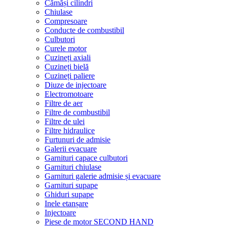
Cămăși cilindri
Chiulase
Compresoare
Conducte de combustibil
Culbutori
Curele motor
Cuzineți axiali
Cuzineți bielă
Cuzineți paliere
Diuze de injectoare
Electromotoare
Filtre de aer
Filtre de combustibil
Filtre de ulei
Filtre hidraulice
Furtunuri de admisie
Galerii evacuare
Garnituri capace culbutori
Garnituri chiulase
Garnituri galerie admisie și evacuare
Garnituri supape
Ghiduri supape
Inele etanșare
Injectoare
Piese de motor SECOND HAND