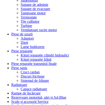
Simeringuri
Supape de admisie
Supape de evacuare
Tampoane motor
Termostate
Tije culbutor
Turbine
Ventilatoare racire motor
Piese de uzură
Adaptori
Dinți
Lame buldozere
Piese reparație
Kituri reparație cilindri hidraulici
Kituri reparație frână
Piese reparație transmisii finale
Piese șasiu
Cruci cardan
Discuri fricțiune
Sistemul de frânare
Radiatoare
Capace radiatoare
Rampe de încărcare
Rezervoare motorină, ulei și Ad-Blue
Scule și accesorii Service