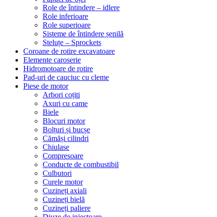
Role de întindere – idlere
Role inferioare
Role superioare
Sisteme de întindere șenilă
Steluțe – Sprockets
Coroane de rotire excavatoare
Elemente caroserie
Hidromotoare de rotire
Pad-uri de cauciuc cu cleme
Piese de motor
Arbori coțiti
Axuri cu came
Biele
Blocuri motor
Bolțuri și bucșe
Cămăși cilindri
Chiulase
Compresoare
Conducte de combustibil
Culbutori
Curele motor
Cuzineți axiali
Cuzineți bielă
Cuzineți paliere
Diuze de injectoare