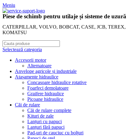
Meniu
Piese de schimb pentru utilaje și sisteme de uzură
CATERPILLAR, VOLVO, BOBCAT, CASE, JCB, TEREX,
KOMATSU
Selectează categoria
Accesorii motor
Alternatoare
Anvelope agricole și industriale
Atașamente hidraulice
Concasoare hidraulice rotative
Foarfeci demolatoare
Graifere hidraulice
Picoane hidraulice
Căi de rulare
Căi de rulare complete
Kituri de zale
Lanțuri cu papuci
Lanțuri fără papuci
Pad-uri de cauciuc cu bolțuri
Papuci de oțel