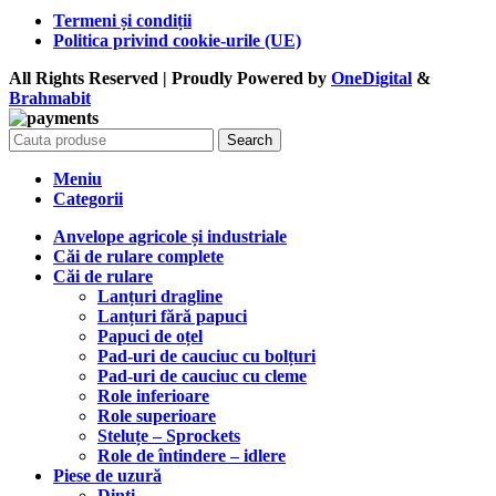
Termeni și condiții
Politica privind cookie-urile (UE)
All Rights Reserved | Proudly Powered by
OneDigital
&
Brahma
bit
Search
Meniu
Categorii
Anvelope agricole și industriale
Căi de rulare complete
Căi de rulare
Lanțuri dragline
Lanțuri fără papuci
Papuci de oțel
Pad-uri de cauciuc cu bolțuri
Pad-uri de cauciuc cu cleme
Role inferioare
Role superioare
Steluțe – Sprockets
Role de întindere – idlere
Piese de uzură
Dinți