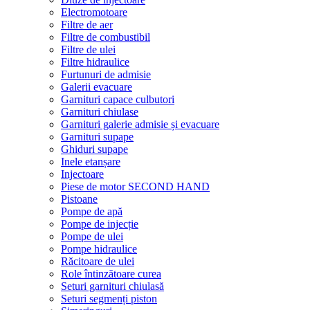
Electromotoare
Filtre de aer
Filtre de combustibil
Filtre de ulei
Filtre hidraulice
Furtunuri de admisie
Galerii evacuare
Garnituri capace culbutori
Garnituri chiulase
Garnituri galerie admisie și evacuare
Garnituri supape
Ghiduri supape
Inele etanșare
Injectoare
Piese de motor SECOND HAND
Pistoane
Pompe de apă
Pompe de injecție
Pompe de ulei
Pompe hidraulice
Răcitoare de ulei
Role întinzătoare curea
Seturi garnituri chiulasă
Seturi segmenți piston