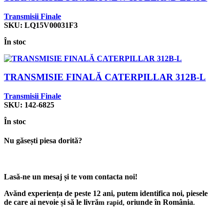
Transmisii Finale
SKU:
LQ15V00031F3
În stoc
TRANSMISIE FINALĂ CATERPILLAR 312B-L
Transmisii Finale
SKU:
142-6825
În stoc
Nu găsești piesa dorită?
Lasă-ne un mesaj și te vom contacta noi!
Avănd experiența de peste 12 ani, putem identifica noi, piesele
de care ai nevoie și să le livră
oriunde în România
m rapid,
.