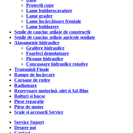
Protecții cupe
Lame buldoexcavatore
Lame grader
Lame încărcătoare frontale
Lame buldozere
Șenile de cauciuc utilaje de construcții
Șenile de cauciuc utilaje agricole șenilate
Atașamente hidraulice
Graifere hidraulice
Foarfeci demolatoare
Picoane hidraulice
Concasoare hidraulice rotative
Transmisii Finale
Rampe de încărcare
Coroane de rotire
Radiatoare
Rezervoare motorină, ulei și Ad-Blue
Bolțuri și bucșe
Piese reparație
Piese de motor
Scule și accesorii Service
Service Suport
Despre noi
Contact