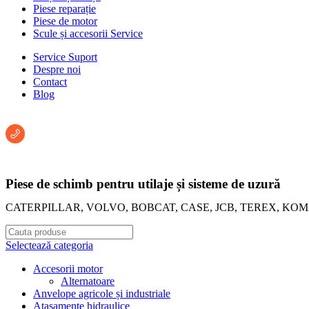
Piese reparație
Piese de motor
Scule și accesorii Service
Service Suport
Despre noi
Contact
Blog
Întreabă un consultant:
+40 722 222 293
Piese de schimb pentru utilaje și sisteme de uzură
CATERPILLAR, VOLVO, BOBCAT, CASE, JCB, TEREX, KO
Selectează categoria
Accesorii motor
Alternatoare
Anvelope agricole și industriale
Atașamente hidraulice