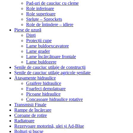
Pad-uri de cauciuc cu cleme
Role inferioare
Role superioare
Steluțe – Sprockets
Role de întindere – idlere
Piese de uzură
Dinți
Protecții cupe
Lame buldoexcavatore
Lame grader
Lame încărcătoare frontale
Lame buldozere
Șenile de cauciuc utilaje de construcții
Șenile de cauciuc utilaje agricole șenilate
Atașamente hidraulice
Graifere hidraulice
Foarfeci demolatoare
Picoane hidraulice
Concasoare hidraulice rotative
Transmisii Finale
Rampe de încărcare
Coroane de rotire
Radiatoare
Rezervoare motorină, ulei și Ad-Blue
Bolțuri și bucșe