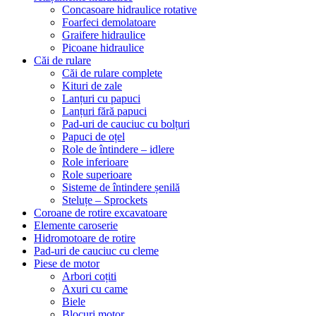
Concasoare hidraulice rotative
Foarfeci demolatoare
Graifere hidraulice
Picoane hidraulice
Căi de rulare
Căi de rulare complete
Kituri de zale
Lanțuri cu papuci
Lanțuri fără papuci
Pad-uri de cauciuc cu bolțuri
Papuci de oțel
Role de întindere – idlere
Role inferioare
Role superioare
Sisteme de întindere șenilă
Steluțe – Sprockets
Coroane de rotire excavatoare
Elemente caroserie
Hidromotoare de rotire
Pad-uri de cauciuc cu cleme
Piese de motor
Arbori coțiti
Axuri cu came
Biele
Blocuri motor