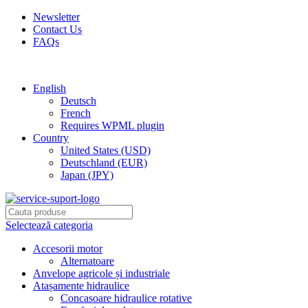
Newsletter
Contact Us
FAQs
Free shipping for all orders of $150
English
Deutsch
French
Requires WPML plugin
Country
United States (USD)
Deutschland (EUR)
Japan (JPY)
Selectează categoria
Accesorii motor
Alternatoare
Anvelope agricole și industriale
Atașamente hidraulice
Concasoare hidraulice rotative