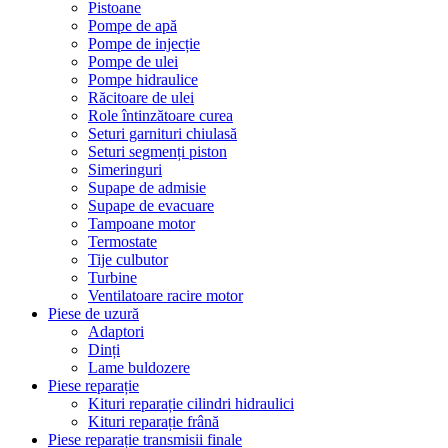
Pistoane
Pompe de apă
Pompe de injecție
Pompe de ulei
Pompe hidraulice
Răcitoare de ulei
Role întinzătoare curea
Seturi garnituri chiulasă
Seturi segmenți piston
Simeringuri
Supape de admisie
Supape de evacuare
Tampoane motor
Termostate
Tije culbutor
Turbine
Ventilatoare racire motor
Piese de uzură
Adaptori
Dinți
Lame buldozere
Piese reparație
Kituri reparație cilindri hidraulici
Kituri reparație frână
Piese reparație transmisii finale