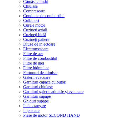
Cămăși cilindri
Chiulase
Compresoare
Conducte de combustibil
Culbutori
Curele motor
Cuzineți axiali
Cuzineți bielă
Cuzineți paliere
Diuze de injectoare
Electromotoare
Filtre de aer
Filtre de combustibil
Filtre de ulei
Filtre hidraulice
Furtunuri de admisie
Galerii evacuare
Garnituri capace culbutori
Garnituri chiulase
Garnituri galerie admisie și evacuare
Garnituri supape
Ghiduri supape
Inele etanșare
Injectoare
Piese de motor SECOND HAND