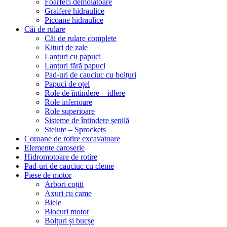
Foarfeci demolatoare
Graifere hidraulice
Picoane hidraulice
Căi de rulare
Căi de rulare complete
Kituri de zale
Lanțuri cu papuci
Lanțuri fără papuci
Pad-uri de cauciuc cu bolțuri
Papuci de oțel
Role de întindere – idlere
Role inferioare
Role superioare
Sisteme de întindere șenilă
Steluțe – Sprockets
Coroane de rotire excavatoare
Elemente caroserie
Hidromotoare de rotire
Pad-uri de cauciuc cu cleme
Piese de motor
Arbori coțiti
Axuri cu came
Biele
Blocuri motor
Bolțuri și bucșe