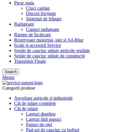
Piese șasiu
Cruci cardan
Discuri fricțiune
Sistemul de frânare
Radiatoare
Capace radiatoare
Rampe de încărcare
Rezervoare motorină, ulei și Ad-Blue
Scule și accesorii Service
Șenile de cauciuc utilaje agricole șenilate
Șenile de cauciuc utilaje de construcții
Transmisii Finale
Search
Meniu
Categorii produse
Anvelope agricole și industriale
Căi de rulare complete
Căi de rulare
Lanțuri dragline
Lanțuri fără papuci
Papuci de oțel
Pad-uri de cauciuc cu bolțuri