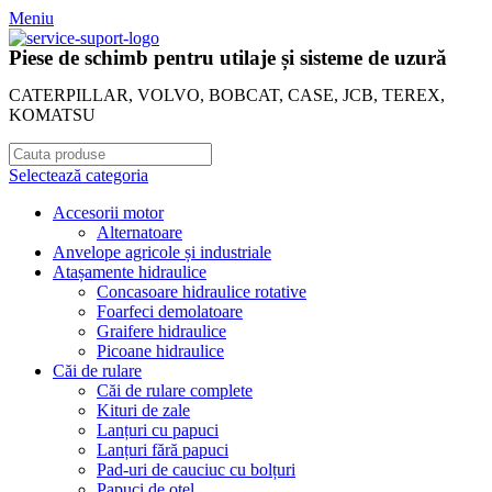
Meniu
Piese de schimb pentru utilaje și sisteme de uzură
CATERPILLAR, VOLVO, BOBCAT, CASE, JCB, TEREX,
KOMATSU
Selectează categoria
Accesorii motor
Alternatoare
Anvelope agricole și industriale
Atașamente hidraulice
Concasoare hidraulice rotative
Foarfeci demolatoare
Graifere hidraulice
Picoane hidraulice
Căi de rulare
Căi de rulare complete
Kituri de zale
Lanțuri cu papuci
Lanțuri fără papuci
Pad-uri de cauciuc cu bolțuri
Papuci de oțel