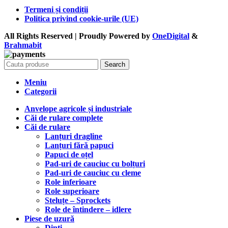
Termeni și condiții
Politica privind cookie-urile (UE)
All Rights Reserved | Proudly Powered by
OneDigital
&
Brahma
bit
Search
Meniu
Categorii
Anvelope agricole și industriale
Căi de rulare complete
Căi de rulare
Lanțuri dragline
Lanțuri fără papuci
Papuci de oțel
Pad-uri de cauciuc cu bolțuri
Pad-uri de cauciuc cu cleme
Role inferioare
Role superioare
Steluțe – Sprockets
Role de întindere – idlere
Piese de uzură
Dinți