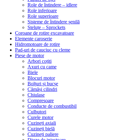
Role de întindere – idlere
Role inferioare
Role superioare
Sisteme de întindere șenilă
Steluțe – Sprockets
Coroane de rotire excavatoare
Elemente caroserie
Hidromotoare de rotire
Pad-uri de cauciuc cu cleme
Piese de motor
Arbori coțiti
Axuri cu came
Biele
Blocuri motor
Bolțuri și bucșe
Cămăși cilindri
Chiulase
Compresoare
Conducte de combustibil
Culbutori
Curele motor
Cuzineți axiali
Cuzineți bielă
Cuzineți paliere
Diuze de injectoare