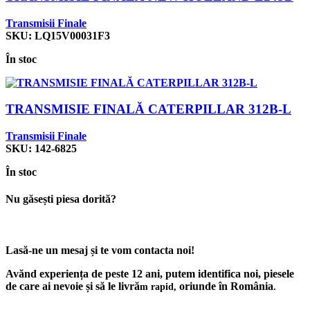
Transmisii Finale
SKU:
LQ15V00031F3
În stoc
TRANSMISIE FINALĂ CATERPILLAR 312B-L
Transmisii Finale
SKU:
142-6825
În stoc
Nu găsești piesa dorită?
Lasă-ne un mesaj și te vom contacta noi!
Avănd experiența de peste 12 ani, putem identifica noi, piesele
de care ai nevoie și să le livră
oriunde în România
m rapid,
.