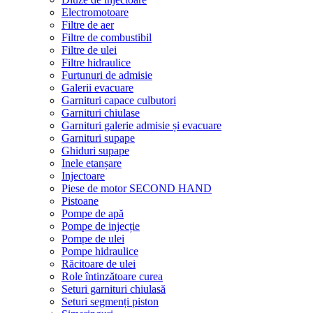
Electromotoare
Filtre de aer
Filtre de combustibil
Filtre de ulei
Filtre hidraulice
Furtunuri de admisie
Galerii evacuare
Garnituri capace culbutori
Garnituri chiulase
Garnituri galerie admisie și evacuare
Garnituri supape
Ghiduri supape
Inele etanșare
Injectoare
Piese de motor SECOND HAND
Pistoane
Pompe de apă
Pompe de injecție
Pompe de ulei
Pompe hidraulice
Răcitoare de ulei
Role întinzătoare curea
Seturi garnituri chiulasă
Seturi segmenți piston