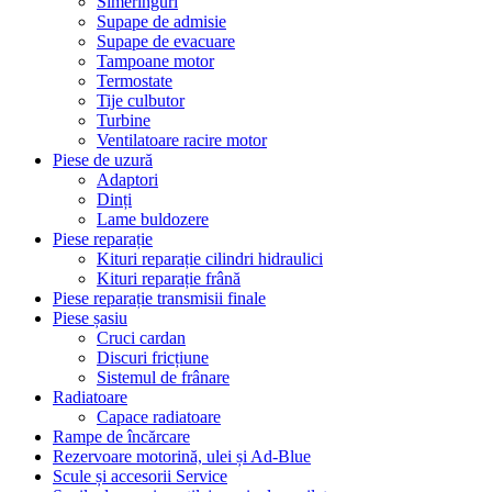
Simeringuri
Supape de admisie
Supape de evacuare
Tampoane motor
Termostate
Tije culbutor
Turbine
Ventilatoare racire motor
Piese de uzură
Adaptori
Dinți
Lame buldozere
Piese reparație
Kituri reparație cilindri hidraulici
Kituri reparație frână
Piese reparație transmisii finale
Piese șasiu
Cruci cardan
Discuri fricțiune
Sistemul de frânare
Radiatoare
Capace radiatoare
Rampe de încărcare
Rezervoare motorină, ulei și Ad-Blue
Scule și accesorii Service