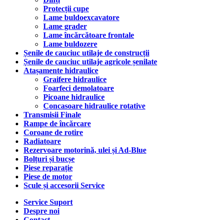
Protecții cupe
Lame buldoexcavatore
Lame grader
Lame încărcătoare frontale
Lame buldozere
Șenile de cauciuc utilaje de construcții
Șenile de cauciuc utilaje agricole șenilate
Atașamente hidraulice
Graifere hidraulice
Foarfeci demolatoare
Picoane hidraulice
Concasoare hidraulice rotative
Transmisii Finale
Rampe de încărcare
Coroane de rotire
Radiatoare
Rezervoare motorină, ulei și Ad-Blue
Bolțuri și bucșe
Piese reparație
Piese de motor
Scule și accesorii Service
Service Suport
Despre noi
Contact