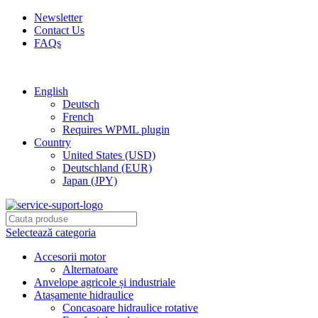
Newsletter
Contact Us
FAQs
Free shipping for all orders of $150
English
Deutsch
French
Requires WPML plugin
Country
United States (USD)
Deutschland (EUR)
Japan (JPY)
Selectează categoria
Accesorii motor
Alternatoare
Anvelope agricole și industriale
Atașamente hidraulice
Concasoare hidraulice rotative