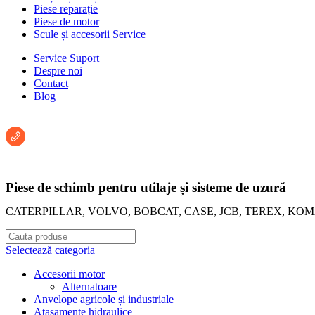
Piese reparație
Piese de motor
Scule și accesorii Service
Service Suport
Despre noi
Contact
Blog
Întreabă un consultant:
+40 722 222 293
Piese de schimb pentru utilaje și sisteme de uzură
CATERPILLAR, VOLVO, BOBCAT, CASE, JCB, TEREX, KO
Selectează categoria
Accesorii motor
Alternatoare
Anvelope agricole și industriale
Atașamente hidraulice