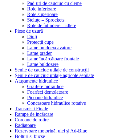
Pad-uri de cauciuc cu cleme
Role inferioare
Role superioare
Steluțe – Sprockets
Role de întindere – idlere
Piese de uzură
Dinți
Protecții cupe
Lame buldoexcavatore
Lame grader
Lame încărcătoare frontale
Lame buldozere
Șenile de cauciuc utilaje de construcții
Șenile de cauciuc utilaje agricole șenilate
Atașamente hidraulice
Graifere hidraulice
Foarfeci demolatoare
Picoane hidraulice
Concasoare hidraulice rotative
Transmisii Finale
Rampe de încărcare
Coroane de rotire
Radiatoare
Rezervoare motorină, ulei și Ad-Blue
Bolțuri și bucșe