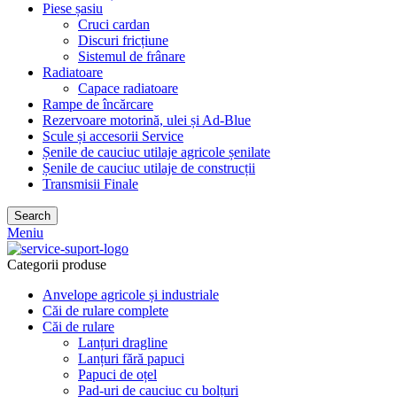
Piese șasiu
Cruci cardan
Discuri fricțiune
Sistemul de frânare
Radiatoare
Capace radiatoare
Rampe de încărcare
Rezervoare motorină, ulei și Ad-Blue
Scule și accesorii Service
Șenile de cauciuc utilaje agricole șenilate
Șenile de cauciuc utilaje de construcții
Transmisii Finale
Search
Meniu
Categorii produse
Anvelope agricole și industriale
Căi de rulare complete
Căi de rulare
Lanțuri dragline
Lanțuri fără papuci
Papuci de oțel
Pad-uri de cauciuc cu bolțuri