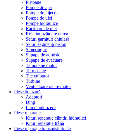
Pistoane
Pompe de apă
Pompe de injecție
Pompe de ulei
Pompe hidraulice
Răcitoare de ulei
Role întinzătoare curea
Seturi garnituri chiulasă
Seturi segmenți piston
Simeringuri
Supape de admisie
Supape de evacuare
Tampoane motor
Termostate
Tije culbutor
Turbine
Ventilatoare racire motor
Piese de uzură
Adaptori
Dinți
Lame buldozere
Piese reparație
Kituri reparație cilindri hidraulici
Kituri reparație frână
Piese reparație transmisii finale