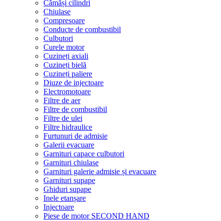
Cămăși cilindri
Chiulase
Compresoare
Conducte de combustibil
Culbutori
Curele motor
Cuzineți axiali
Cuzineți bielă
Cuzineți paliere
Diuze de injectoare
Electromotoare
Filtre de aer
Filtre de combustibil
Filtre de ulei
Filtre hidraulice
Furtunuri de admisie
Galerii evacuare
Garnituri capace culbutori
Garnituri chiulase
Garnituri galerie admisie și evacuare
Garnituri supape
Ghiduri supape
Inele etanșare
Injectoare
Piese de motor SECOND HAND