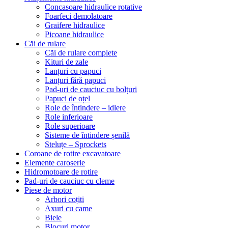
Concasoare hidraulice rotative
Foarfeci demolatoare
Graifere hidraulice
Picoane hidraulice
Căi de rulare
Căi de rulare complete
Kituri de zale
Lanțuri cu papuci
Lanțuri fără papuci
Pad-uri de cauciuc cu bolțuri
Papuci de oțel
Role de întindere – idlere
Role inferioare
Role superioare
Sisteme de întindere șenilă
Steluțe – Sprockets
Coroane de rotire excavatoare
Elemente caroserie
Hidromotoare de rotire
Pad-uri de cauciuc cu cleme
Piese de motor
Arbori coțiti
Axuri cu came
Biele
Blocuri motor