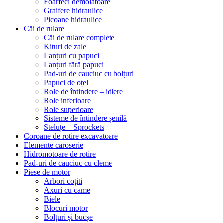
Foarfeci demolatoare
Graifere hidraulice
Picoane hidraulice
Căi de rulare
Căi de rulare complete
Kituri de zale
Lanțuri cu papuci
Lanțuri fără papuci
Pad-uri de cauciuc cu bolțuri
Papuci de oțel
Role de întindere – idlere
Role inferioare
Role superioare
Sisteme de întindere șenilă
Steluțe – Sprockets
Coroane de rotire excavatoare
Elemente caroserie
Hidromotoare de rotire
Pad-uri de cauciuc cu cleme
Piese de motor
Arbori coțiti
Axuri cu came
Biele
Blocuri motor
Bolțuri și bucșe