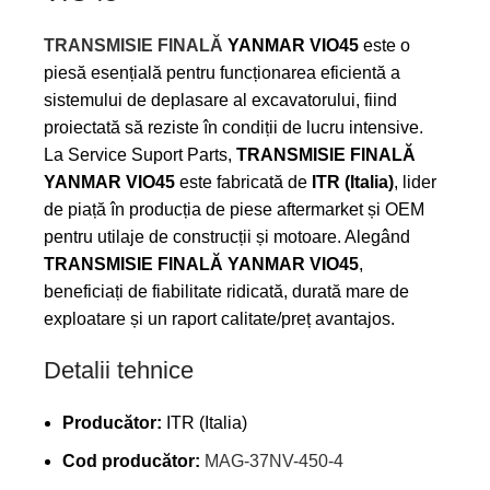
TRANSMISIE FINALĂ
YANMAR VIO45
este o
piesă esențială pentru funcționarea eficientă a
sistemului de deplasare al excavatorului, fiind
proiectată să reziste în condiții de lucru intensive.
La Service Suport Parts,
TRANSMISIE FINALĂ
YANMAR VIO45
este fabricată de
ITR (Italia)
, lider
de piață în producția de piese aftermarket și OEM
pentru utilaje de construcții și motoare. Alegând
TRANSMISIE FINALĂ YANMAR VIO45
,
beneficiați de fiabilitate ridicată, durată mare de
exploatare și un raport calitate/preț avantajos.
Detalii tehnice
Producător:
ITR (Italia)
Cod producător:
MAG-37NV-450-4