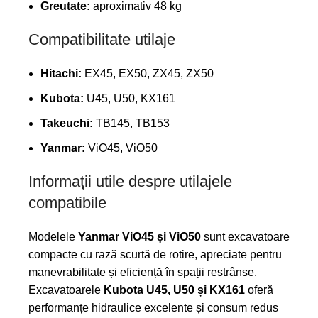
Greutate:
aproximativ 48 kg
Compatibilitate utilaje
Hitachi:
EX45, EX50, ZX45, ZX50
Kubota:
U45, U50, KX161
Takeuchi:
TB145, TB153
Yanmar:
ViO45, ViO50
Informații utile despre utilajele
compatibile
Modelele
Yanmar ViO45 și ViO50
sunt excavatoare
compacte cu rază scurtă de rotire, apreciate pentru
manevrabilitate și eficiență în spații restrânse.
Excavatoarele
Kubota U45, U50 și KX161
oferă
performanțe hidraulice excelente și consum redus