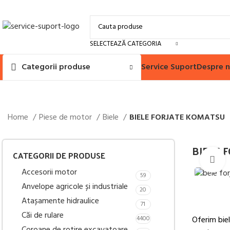
SELECTEAZĂ CATEGORIA
Service Suport
Despre n
Categorii produse
Home
Piese de motor
Biele
BIELE FORJATE KOMATSU
BIELE 
CATEGORII DE PRODUSE
M
Accesorii motor
59
Anvelope agricole și industriale
20
Atașamente hidraulice
71
Căi de rulare
4400
Oferim bie