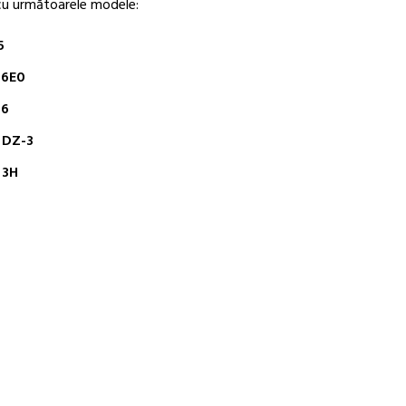
cu următoarele modele:
5
6E0
6
DZ-3
 3H