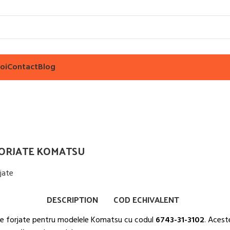
oi
Contact
Blog
FORJATE KOMATSU
ărește imaginea
DESCRIPTION
COD ECHIVALENT
le forjate pentru modelele Komatsu cu codul
6743-31-3102
. Acest