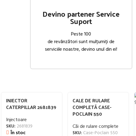
Devino partener Service
Suport
Peste 100
de revânzători sunt mulțumiți de
serviciile noastre, devino unul din ei!
INJECTOR
CALE DE RULARE
CATERPILLAR 2681839
COMPLETĂ CASE-
POCLAIN 550
Injectoare
SKU:
2681839
Căi de rulare complete
În stoc
SKU:
Case-Poclain 550