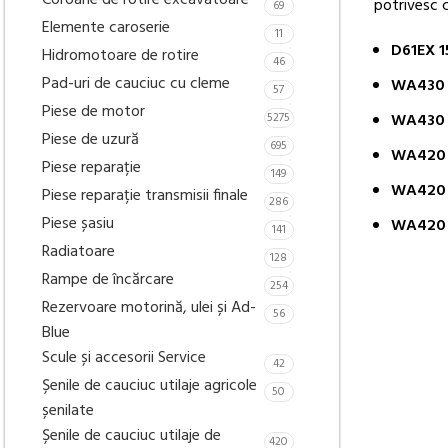
Coroane de rotire excavatoare
potrivesc 
69
Elemente caroserie
11
D61EX 1
Hidromotoare de rotire
46
Pad-uri de cauciuc cu cleme
WA430 
57
Piese de motor
5275
WA430 
Piese de uzură
695
WA420 
Piese reparație
149
WA420
Piese reparație transmisii finale
286
Piese șasiu
WA420
141
Radiatoare
128
Rampe de încărcare
254
Rezervoare motorină, ulei și Ad-
56
Blue
Scule și accesorii Service
42
Șenile de cauciuc utilaje agricole
50
șenilate
Șenile de cauciuc utilaje de
420