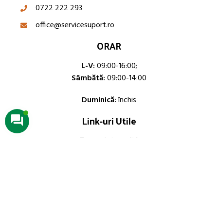
0722 222 293
office@servicesuport.ro
ORAR
L-V:
09:00-16:00;
Sâmbătă:
09:00-14:00
Duminică:
închis
Link-uri Utile
Termeni și condiții
Politica privind cookie-urile (UE)
All Rights Reserved | Proudly Powered by
OneDigital
&
Brahma
bit