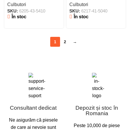
Culbutori
Culbutori
SKU:
6205-43-5410
SKU:
6217-41-5040
În stoc
În stoc
1
2
→
Consultant dedicat
Depozit și stoc în
Romania
Ne asigurăm că piesele
Peste 10,000 de piese
de care ai nevoie sunt