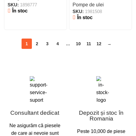
SKU:
1898777
Pompe de ulei
În stoc
SKU:
1981508
În stoc
1
2
3
4
…
10
11
12
→
Consultant dedicat
Depozit și stoc în
Romania
Ne asigurăm că piesele
Peste 10,000 de piese
de care ai nevoie sunt