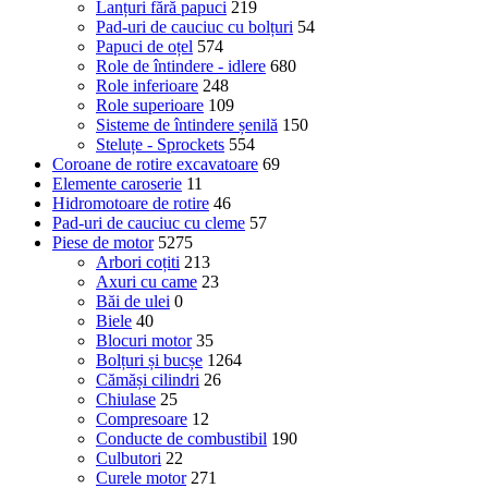
Lanțuri fără papuci
219
Pad-uri de cauciuc cu bolțuri
54
Papuci de oțel
574
Role de întindere - idlere
680
Role inferioare
248
Role superioare
109
Sisteme de întindere șenilă
150
Steluțe - Sprockets
554
Coroane de rotire excavatoare
69
Elemente caroserie
11
Hidromotoare de rotire
46
Pad-uri de cauciuc cu cleme
57
Piese de motor
5275
Arbori coțiti
213
Axuri cu came
23
Băi de ulei
0
Biele
40
Blocuri motor
35
Bolțuri și bucșe
1264
Cămăși cilindri
26
Chiulase
25
Compresoare
12
Conducte de combustibil
190
Culbutori
22
Curele motor
271