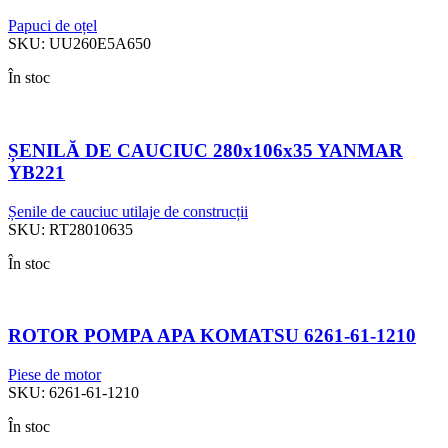
Papuci de oțel
SKU:
UU260E5A650
În stoc
ȘENILĂ DE CAUCIUC 280x106x35 YANMAR
YB221
Șenile de cauciuc utilaje de construcții
SKU:
RT28010635
În stoc
ROTOR POMPA APA KOMATSU 6261-61-1210
Piese de motor
SKU:
6261-61-1210
În stoc