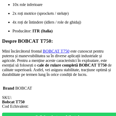
10x role inferioare
2x roți motrice (sprockets / steluțe)
4x roți de întindere (idlers / role de ghidaj)
Producător:
ITR (Italia)
Despre BOBCAT T750:
Mini încărcătorul frontal
BOBCAT T750
este cunoscut pentru
puterea și manevrabilitatea sa în diverse aplicații industriale și
agricole. Pentru a menține aceste caracteristici în exploatare, este
esențial să folosești o
cale de rulare completă BOBCAT T750
de
calitate superioară. Astfel, vei asigura stabilitate, tracțiune optimă și
durabilitate pe termen lung în orice condiții de lucru.
Brand
BOBCAT
SKU:
Bobcat T750
Cod Echivalent: