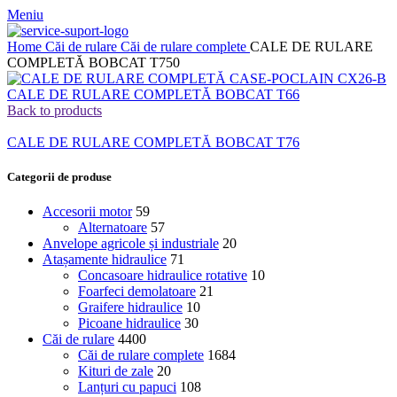
Meniu
Home
Căi de rulare
Căi de rulare complete
CALE DE RULARE
COMPLETĂ BOBCAT T750
CALE DE RULARE COMPLETĂ BOBCAT T66
Back to products
CALE DE RULARE COMPLETĂ BOBCAT T76
Categorii de produse
Accesorii motor
59
Alternatoare
57
Anvelope agricole și industriale
20
Atașamente hidraulice
71
Concasoare hidraulice rotative
10
Foarfeci demolatoare
21
Graifere hidraulice
10
Picoane hidraulice
30
Căi de rulare
4400
Căi de rulare complete
1684
Kituri de zale
20
Lanțuri cu papuci
108