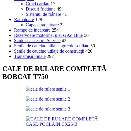
Cruci cardan
17
Discuri fricțiune
49
Sistemul de frânare
41
Radiatoare
128
Capace radiatoare
22
Rampe de încărcare
254
Rezervoare motorină, ulei și Ad-Blue
56
Scule și accesorii Service
42
Șenile de cauciuc utilaje agricole șenilate
50
Șenile de cauciuc utilaje de construcții
420
Transmisii Finale
297
CALE DE RULARE COMPLETĂ
BOBCAT T750