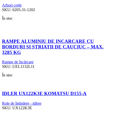
Arbori coțiti
SKU:
6205-31-1202
În stoc
RAMPE ALUMINIU DE INCARCARE CU
BORDURI SI STRIATII DE CAUCIUC – MAX.
3285 KG
Rampe de încărcare
SKU:
UEL1132L11
În stoc
IDLER UX122K3E KOMATSU D155-A
Role de întindere - idlere
SKU:
UX122K3E