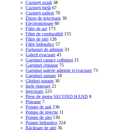
Cuzineți axiali
38
Cuzineți bielă
67
Cuzineți paliere
70
Diuze de injectoare
30
Electromotoare
80
Filtre de aer
173
Filtre de combustibil
155
Filtre de ulei
126
Filtre hidraulice
57
Furtunuri de admisie
33
Galerii evacuare
45
Garnituri capace culbutori
21
Garnituri chiulase
75
Garnituri galerie admisie și evacuare
73
Garnituri supape
18
Ghiduri supape
30
Inele etanșare
21
Injectoare
223
Piese de motor SECOND HAND
8
Pistoane
7
Pompe de apă
236
Pompe de injecție
11
Pompe de ulei
139
Pompe hidraulice
224
Răcitoare de ulei
36