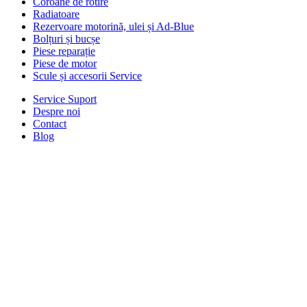
Coroane de rotire
Radiatoare
Rezervoare motorină, ulei și Ad-Blue
Bolțuri și bucșe
Piese reparație
Piese de motor
Scule și accesorii Service
Service Suport
Despre noi
Contact
Blog