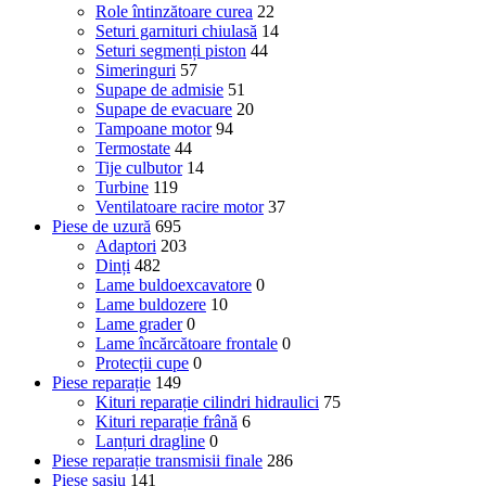
Role întinzătoare curea
22
Seturi garnituri chiulasă
14
Seturi segmenți piston
44
Simeringuri
57
Supape de admisie
51
Supape de evacuare
20
Tampoane motor
94
Termostate
44
Tije culbutor
14
Turbine
119
Ventilatoare racire motor
37
Piese de uzură
695
Adaptori
203
Dinți
482
Lame buldoexcavatore
0
Lame buldozere
10
Lame grader
0
Lame încărcătoare frontale
0
Protecții cupe
0
Piese reparație
149
Kituri reparație cilindri hidraulici
75
Kituri reparație frână
6
Lanțuri dragline
0
Piese reparație transmisii finale
286
Piese șasiu
141