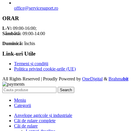
office@servicesuport.ro
ORAR
L-V:
09:00-16:00;
Sâmbătă:
09:00-14:00
Duminică:
închis
Link-uri Utile
Termeni și condiții
Politica privind cookie-urile (UE)
All Rights Reserved | Proudly Powered by
OneDigital
&
Brahma
bit
Search
Meniu
Categorii
Anvelope agricole și industriale
Căi de rulare complete
Căi de rulare