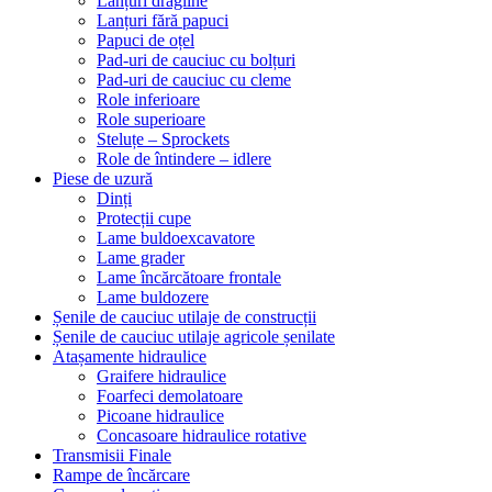
Lanțuri dragline
Lanțuri fără papuci
Papuci de oțel
Pad-uri de cauciuc cu bolțuri
Pad-uri de cauciuc cu cleme
Role inferioare
Role superioare
Steluțe – Sprockets
Role de întindere – idlere
Piese de uzură
Dinți
Protecții cupe
Lame buldoexcavatore
Lame grader
Lame încărcătoare frontale
Lame buldozere
Șenile de cauciuc utilaje de construcții
Șenile de cauciuc utilaje agricole șenilate
Atașamente hidraulice
Graifere hidraulice
Foarfeci demolatoare
Picoane hidraulice
Concasoare hidraulice rotative
Transmisii Finale
Rampe de încărcare