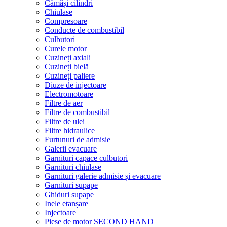
Cămăși cilindri
Chiulase
Compresoare
Conducte de combustibil
Culbutori
Curele motor
Cuzineți axiali
Cuzineți bielă
Cuzineți paliere
Diuze de injectoare
Electromotoare
Filtre de aer
Filtre de combustibil
Filtre de ulei
Filtre hidraulice
Furtunuri de admisie
Galerii evacuare
Garnituri capace culbutori
Garnituri chiulase
Garnituri galerie admisie și evacuare
Garnituri supape
Ghiduri supape
Inele etanșare
Injectoare
Piese de motor SECOND HAND