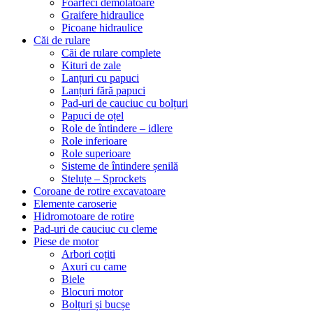
Foarfeci demolatoare
Graifere hidraulice
Picoane hidraulice
Căi de rulare
Căi de rulare complete
Kituri de zale
Lanțuri cu papuci
Lanțuri fără papuci
Pad-uri de cauciuc cu bolțuri
Papuci de oțel
Role de întindere – idlere
Role inferioare
Role superioare
Sisteme de întindere șenilă
Steluțe – Sprockets
Coroane de rotire excavatoare
Elemente caroserie
Hidromotoare de rotire
Pad-uri de cauciuc cu cleme
Piese de motor
Arbori coțiti
Axuri cu came
Biele
Blocuri motor
Bolțuri și bucșe