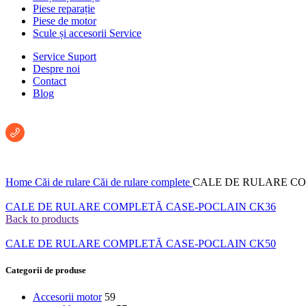
Piese reparație
Piese de motor
Scule și accesorii Service
Service Suport
Despre noi
Contact
Blog
Întreabă un consultant:
+40 722 222 293
Home
Căi de rulare
Căi de rulare complete
CALE DE RULARE CO
CALE DE RULARE COMPLETĂ CASE-POCLAIN CK36
Back to products
CALE DE RULARE COMPLETĂ CASE-POCLAIN CK50
Categorii de produse
Accesorii motor
59