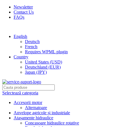
Newsletter
Contact Us
FAQs
Free shipping for all orders of $150
English
Deutsch
French
Requires WPML plugin
Country
United States (USD)
Deutschland (EUR)
Japan (JPY)
Selectează categoria
Accesorii motor
Alternatoare
Anvelope agricole și industriale
Atașamente hidraulice
Concasoare hidraulice rotative