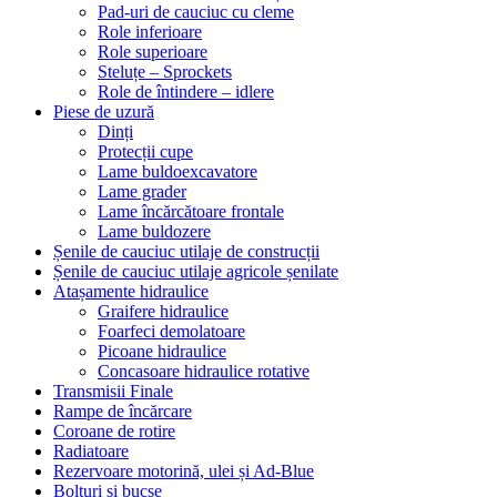
Pad-uri de cauciuc cu cleme
Role inferioare
Role superioare
Steluțe – Sprockets
Role de întindere – idlere
Piese de uzură
Dinți
Protecții cupe
Lame buldoexcavatore
Lame grader
Lame încărcătoare frontale
Lame buldozere
Șenile de cauciuc utilaje de construcții
Șenile de cauciuc utilaje agricole șenilate
Atașamente hidraulice
Graifere hidraulice
Foarfeci demolatoare
Picoane hidraulice
Concasoare hidraulice rotative
Transmisii Finale
Rampe de încărcare
Coroane de rotire
Radiatoare
Rezervoare motorină, ulei și Ad-Blue
Bolțuri și bucșe