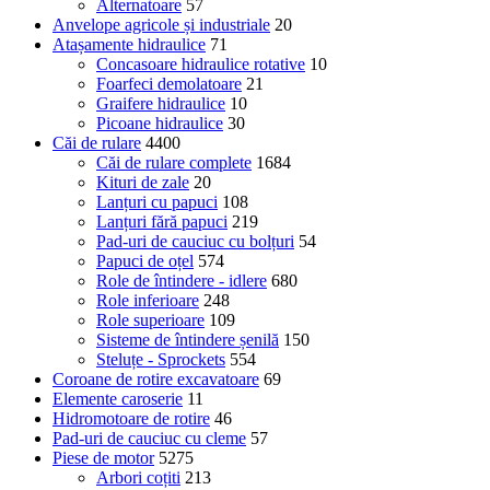
Alternatoare
57
Anvelope agricole și industriale
20
Atașamente hidraulice
71
Concasoare hidraulice rotative
10
Foarfeci demolatoare
21
Graifere hidraulice
10
Picoane hidraulice
30
Căi de rulare
4400
Căi de rulare complete
1684
Kituri de zale
20
Lanțuri cu papuci
108
Lanțuri fără papuci
219
Pad-uri de cauciuc cu bolțuri
54
Papuci de oțel
574
Role de întindere - idlere
680
Role inferioare
248
Role superioare
109
Sisteme de întindere șenilă
150
Steluțe - Sprockets
554
Coroane de rotire excavatoare
69
Elemente caroserie
11
Hidromotoare de rotire
46
Pad-uri de cauciuc cu cleme
57
Piese de motor
5275
Arbori coțiti
213