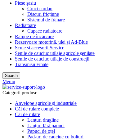
Piese șasiu
Cruci cardan
Discuri fricțiune
Sistemul de frânare
Radiatoare
Capace radiatoare
Rampe de încărcare
Rezervoare motorină, ulei și Ad-Blue
Scule și accesorii Service
Șenile de cauciuc utilaje agricole șenilate
Șenile de cauciuc utilaje de construcții
Transmisii Finale
Search
Meniu
Categorii produse
Anvelope agricole și industriale
Căi de rulare complete
Căi de rulare
Lanțuri dragline
Lanțuri fără papuci
Papuci de oțel
Pad-uri de cauciuc cu bolțuri