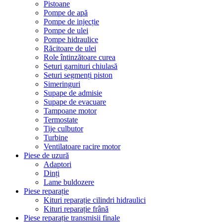
Pistoane
Pompe de apă
Pompe de injecție
Pompe de ulei
Pompe hidraulice
Răcitoare de ulei
Role întinzătoare curea
Seturi garnituri chiulasă
Seturi segmenți piston
Simeringuri
Supape de admisie
Supape de evacuare
Tampoane motor
Termostate
Tije culbutor
Turbine
Ventilatoare racire motor
Piese de uzură
Adaptori
Dinți
Lame buldozere
Piese reparație
Kituri reparație cilindri hidraulici
Kituri reparație frână
Piese reparație transmisii finale