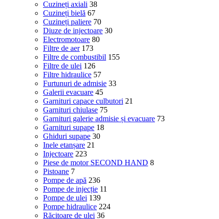
Cuzineți axiali
38
Cuzineți bielă
67
Cuzineți paliere
70
Diuze de injectoare
30
Electromotoare
80
Filtre de aer
173
Filtre de combustibil
155
Filtre de ulei
126
Filtre hidraulice
57
Furtunuri de admisie
33
Galerii evacuare
45
Garnituri capace culbutori
21
Garnituri chiulase
75
Garnituri galerie admisie și evacuare
73
Garnituri supape
18
Ghiduri supape
30
Inele etanșare
21
Injectoare
223
Piese de motor SECOND HAND
8
Pistoane
7
Pompe de apă
236
Pompe de injecție
11
Pompe de ulei
139
Pompe hidraulice
224
Răcitoare de ulei
36