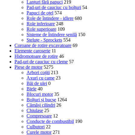
Lanțuri fără papuci
219
Pad-uri de cauciuc cu bolțuri
54
Papuci de oțel
574
Role de întindere - idlere
680
Role inferioare
248
Role superioare
109
Sisteme de întindere șenilă
150
Steluțe - Sprockets
554
Coroane de rotire excavatoare
69
Elemente caroserie
11
Hidromotoare de rotire
46
Pad-uri de cauciuc cu cleme
57
Piese de motor
5275
Arbori coțiti
213
Axuri cu came
23
Băi de ulei
0
Biele
40
Blocuri motor
35
Bolțuri și bucșe
1264
Cămăși cilindri
26
Chiulase
25
Compresoare
12
Conducte de combustibil
190
Culbutori
22
Curele motor
271