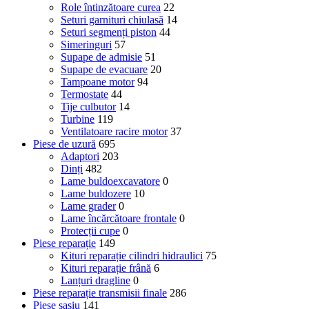
Role întinzătoare curea
22
Seturi garnituri chiulasă
14
Seturi segmenți piston
44
Simeringuri
57
Supape de admisie
51
Supape de evacuare
20
Tampoane motor
94
Termostate
44
Tije culbutor
14
Turbine
119
Ventilatoare racire motor
37
Piese de uzură
695
Adaptori
203
Dinți
482
Lame buldoexcavatore
0
Lame buldozere
10
Lame grader
0
Lame încărcătoare frontale
0
Protecții cupe
0
Piese reparație
149
Kituri reparație cilindri hidraulici
75
Kituri reparație frână
6
Lanțuri dragline
0
Piese reparație transmisii finale
286
Piese șasiu
141