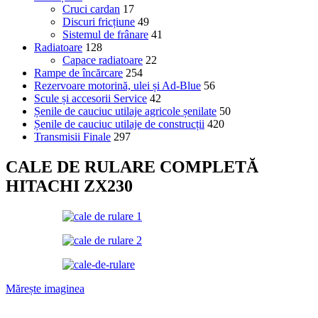
Cruci cardan
17
Discuri fricțiune
49
Sistemul de frânare
41
Radiatoare
128
Capace radiatoare
22
Rampe de încărcare
254
Rezervoare motorină, ulei și Ad-Blue
56
Scule și accesorii Service
42
Șenile de cauciuc utilaje agricole șenilate
50
Șenile de cauciuc utilaje de construcții
420
Transmisii Finale
297
CALE DE RULARE COMPLETĂ
HITACHI ZX230
Mărește imaginea