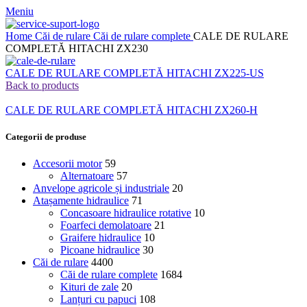
Meniu
Home
Căi de rulare
Căi de rulare complete
CALE DE RULARE
COMPLETĂ HITACHI ZX230
CALE DE RULARE COMPLETĂ HITACHI ZX225-US
Back to products
CALE DE RULARE COMPLETĂ HITACHI ZX260-H
Categorii de produse
Accesorii motor
59
Alternatoare
57
Anvelope agricole și industriale
20
Atașamente hidraulice
71
Concasoare hidraulice rotative
10
Foarfeci demolatoare
21
Graifere hidraulice
10
Picoane hidraulice
30
Căi de rulare
4400
Căi de rulare complete
1684
Kituri de zale
20
Lanțuri cu papuci
108