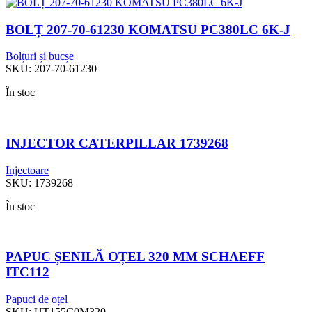
BOLȚ 207-70-61230 KOMATSU PC380LC 6K-J
Bolțuri și bucșe
SKU:
207-70-61230
În stoc
INJECTOR CATERPILLAR 1739268
Injectoare
SKU:
1739268
În stoc
PAPUC ȘENILĂ OȚEL 320 MM SCHAEFF
ITC112
Papuci de oțel
SKU:
UT155C0M320