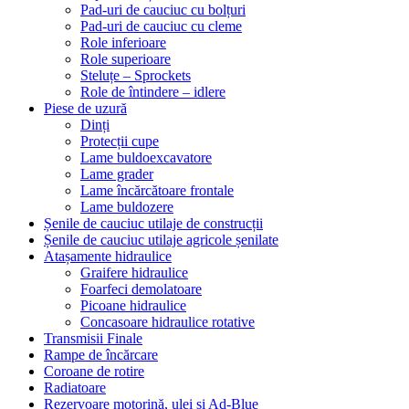
Pad-uri de cauciuc cu bolțuri
Pad-uri de cauciuc cu cleme
Role inferioare
Role superioare
Steluțe – Sprockets
Role de întindere – idlere
Piese de uzură
Dinți
Protecții cupe
Lame buldoexcavatore
Lame grader
Lame încărcătoare frontale
Lame buldozere
Șenile de cauciuc utilaje de construcții
Șenile de cauciuc utilaje agricole șenilate
Atașamente hidraulice
Graifere hidraulice
Foarfeci demolatoare
Picoane hidraulice
Concasoare hidraulice rotative
Transmisii Finale
Rampe de încărcare
Coroane de rotire
Radiatoare
Rezervoare motorină, ulei și Ad-Blue