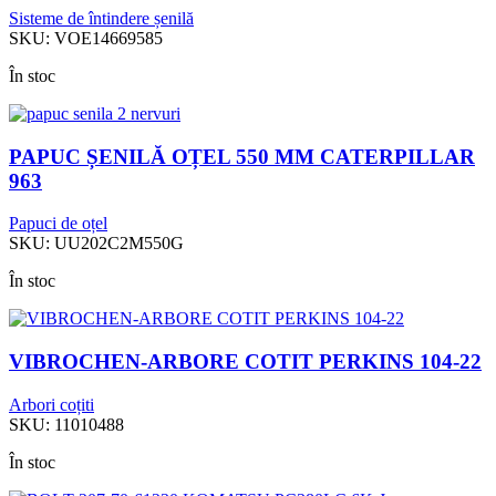
Sisteme de întindere șenilă
SKU:
VOE14669585
În stoc
PAPUC ȘENILĂ OȚEL 550 MM CATERPILLAR
963
Papuci de oțel
SKU:
UU202C2M550G
În stoc
VIBROCHEN-ARBORE COTIT PERKINS 104-22
Arbori coțiti
SKU:
11010488
În stoc