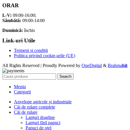
ORAR
L-V:
09:00-16:00;
Sâmbătă:
09:00-14:00
Duminică:
închis
Link-uri Utile
Termeni și condiții
Politica privind cookie-urile (UE)
All Rights Reserved | Proudly Powered by
OneDigital
&
Brahma
bit
Search
Meniu
Categorii
Anvelope agricole și industriale
Căi de rulare complete
Căi de rulare
Lanțuri dragline
Lanțuri fără papuci
Papuci de oțel