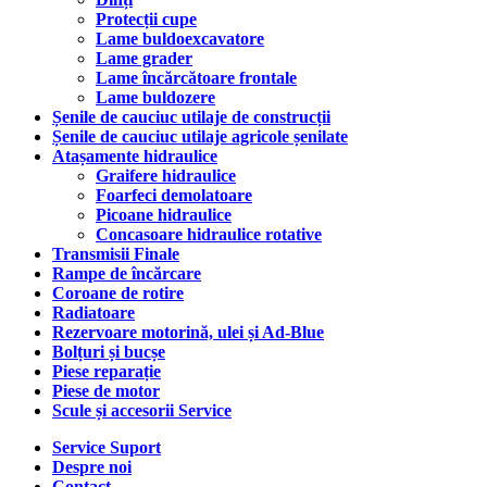
Protecții cupe
Lame buldoexcavatore
Lame grader
Lame încărcătoare frontale
Lame buldozere
Șenile de cauciuc utilaje de construcții
Șenile de cauciuc utilaje agricole șenilate
Atașamente hidraulice
Graifere hidraulice
Foarfeci demolatoare
Picoane hidraulice
Concasoare hidraulice rotative
Transmisii Finale
Rampe de încărcare
Coroane de rotire
Radiatoare
Rezervoare motorină, ulei și Ad-Blue
Bolțuri și bucșe
Piese reparație
Piese de motor
Scule și accesorii Service
Service Suport
Despre noi
Contact