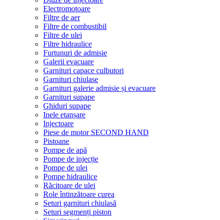
Electromotoare
Filtre de aer
Filtre de combustibil
Filtre de ulei
Filtre hidraulice
Furtunuri de admisie
Galerii evacuare
Garnituri capace culbutori
Garnituri chiulase
Garnituri galerie admisie și evacuare
Garnituri supape
Ghiduri supape
Inele etanșare
Injectoare
Piese de motor SECOND HAND
Pistoane
Pompe de apă
Pompe de injecție
Pompe de ulei
Pompe hidraulice
Răcitoare de ulei
Role întinzătoare curea
Seturi garnituri chiulasă
Seturi segmenți piston