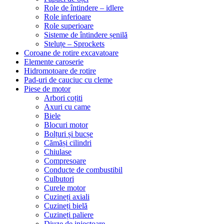
Role de întindere – idlere
Role inferioare
Role superioare
Sisteme de întindere șenilă
Steluțe – Sprockets
Coroane de rotire excavatoare
Elemente caroserie
Hidromotoare de rotire
Pad-uri de cauciuc cu cleme
Piese de motor
Arbori coțiti
Axuri cu came
Biele
Blocuri motor
Bolțuri și bucșe
Cămăși cilindri
Chiulase
Compresoare
Conducte de combustibil
Culbutori
Curele motor
Cuzineți axiali
Cuzineți bielă
Cuzineți paliere
Diuze de injectoare