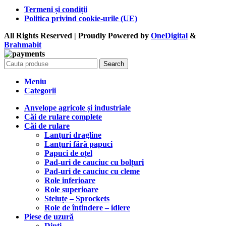
Termeni și condiții
Politica privind cookie-urile (UE)
All Rights Reserved | Proudly Powered by
OneDigital
&
Brahma
bit
Search
Meniu
Categorii
Anvelope agricole și industriale
Căi de rulare complete
Căi de rulare
Lanțuri dragline
Lanțuri fără papuci
Papuci de oțel
Pad-uri de cauciuc cu bolțuri
Pad-uri de cauciuc cu cleme
Role inferioare
Role superioare
Steluțe – Sprockets
Role de întindere – idlere
Piese de uzură
Dinți