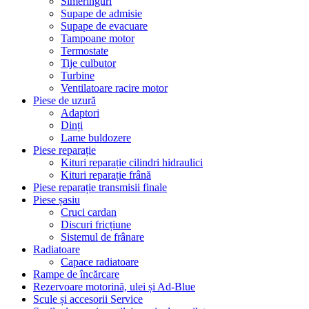
Simeringuri
Supape de admisie
Supape de evacuare
Tampoane motor
Termostate
Tije culbutor
Turbine
Ventilatoare racire motor
Piese de uzură
Adaptori
Dinți
Lame buldozere
Piese reparație
Kituri reparație cilindri hidraulici
Kituri reparație frână
Piese reparație transmisii finale
Piese șasiu
Cruci cardan
Discuri fricțiune
Sistemul de frânare
Radiatoare
Capace radiatoare
Rampe de încărcare
Rezervoare motorină, ulei și Ad-Blue
Scule și accesorii Service