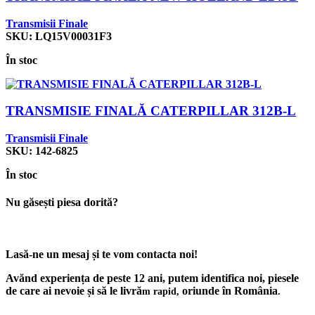
Transmisii Finale
SKU:
LQ15V00031F3
În stoc
TRANSMISIE FINALĂ CATERPILLAR 312B-L
Transmisii Finale
SKU:
142-6825
În stoc
Nu găsești piesa dorită?
Lasă-ne un mesaj și te vom contacta noi!
Avănd experiența de peste 12 ani, putem identifica noi, piesele
de care ai nevoie și să le livră
oriunde în România
m rapid,
.