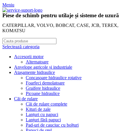
Meniu
Piese de schimb pentru utilaje și sisteme de uzură
CATERPILLAR, VOLVO, BOBCAT, CASE, JCB, TEREX,
KOMATSU
Selectează categoria
Accesorii motor
Alternatoare
Anvelope agricole și industriale
Atașamente hidraulice
Concasoare hidraulice rotative
Foarfeci demolatoare
Graifere hidraulice
Picoane hidraulice
Căi de rulare
Căi de rulare complete
Kituri de zale
Lanțuri cu papuci
Lanțuri fără papuci
Pad-uri de cauciuc cu bolțuri
Papuci de oțel