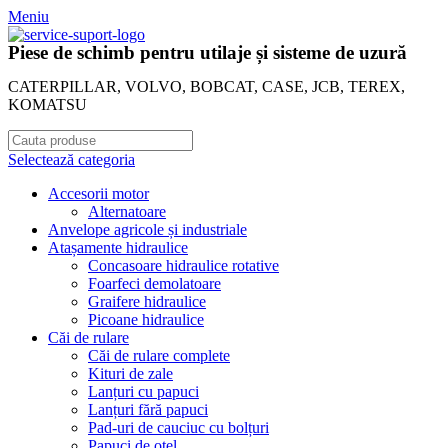
Meniu
Piese de schimb pentru utilaje și sisteme de uzură
CATERPILLAR, VOLVO, BOBCAT, CASE, JCB, TEREX,
KOMATSU
Selectează categoria
Accesorii motor
Alternatoare
Anvelope agricole și industriale
Atașamente hidraulice
Concasoare hidraulice rotative
Foarfeci demolatoare
Graifere hidraulice
Picoane hidraulice
Căi de rulare
Căi de rulare complete
Kituri de zale
Lanțuri cu papuci
Lanțuri fără papuci
Pad-uri de cauciuc cu bolțuri
Papuci de oțel