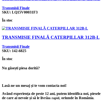
Transmisii Finale
SKU:
LQ15V00031F3
În stoc
TRANSMISIE FINALĂ CATERPILLAR 312B-L
Transmisii Finale
SKU:
142-6825
În stoc
Nu găsești piesa dorită?
Lasă-ne un mesaj și te vom contacta noi!
Avănd experiența de peste 12 ani, putem identifica noi, piesele
de care ai nevoie și să le livră
oriunde în România
m rapid,
.