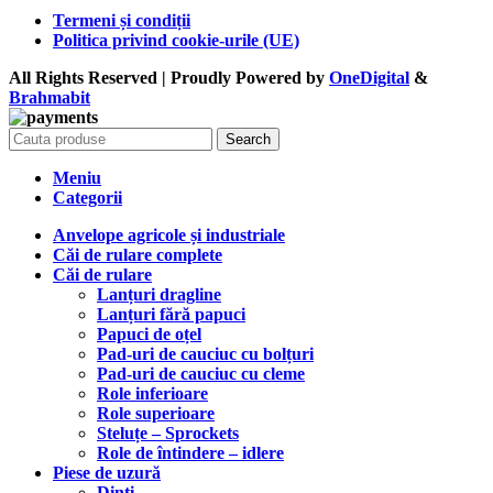
Termeni și condiții
Politica privind cookie-urile (UE)
All Rights Reserved | Proudly Powered by
OneDigital
&
Brahma
bit
Search
Meniu
Categorii
Anvelope agricole și industriale
Căi de rulare complete
Căi de rulare
Lanțuri dragline
Lanțuri fără papuci
Papuci de oțel
Pad-uri de cauciuc cu bolțuri
Pad-uri de cauciuc cu cleme
Role inferioare
Role superioare
Steluțe – Sprockets
Role de întindere – idlere
Piese de uzură
Dinți