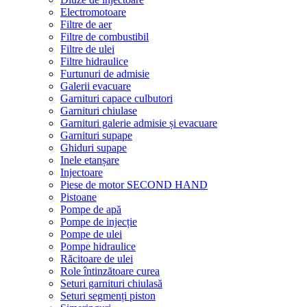
Electromotoare
Filtre de aer
Filtre de combustibil
Filtre de ulei
Filtre hidraulice
Furtunuri de admisie
Galerii evacuare
Garnituri capace culbutori
Garnituri chiulase
Garnituri galerie admisie și evacuare
Garnituri supape
Ghiduri supape
Inele etanșare
Injectoare
Piese de motor SECOND HAND
Pistoane
Pompe de apă
Pompe de injecție
Pompe de ulei
Pompe hidraulice
Răcitoare de ulei
Role întinzătoare curea
Seturi garnituri chiulasă
Seturi segmenți piston