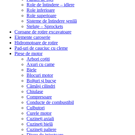
Role de întindere – idlere
Role inferioare
Role superioare
Sisteme de întindere șenilă
Steluțe – Sprockets
Coroane de rotire excavatoare
Elemente caroserie
Hidromotoare de rotire
Pad-uri de cauciuc cu cleme
Piese de motor
Arbori coțiti
Axuri cu came
Biele
Blocuri motor
Bolțuri și bucșe
Cămăși cilindri
Chiulase
Compresoare
Conducte de combustibil
Culbutori
Curele motor
Cuzineți axiali
Cuzineți bielă
Cuzineți paliere
Diuze de injectoare