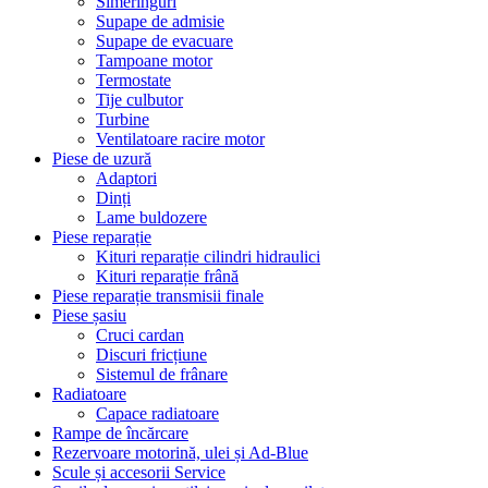
Simeringuri
Supape de admisie
Supape de evacuare
Tampoane motor
Termostate
Tije culbutor
Turbine
Ventilatoare racire motor
Piese de uzură
Adaptori
Dinți
Lame buldozere
Piese reparație
Kituri reparație cilindri hidraulici
Kituri reparație frână
Piese reparație transmisii finale
Piese șasiu
Cruci cardan
Discuri fricțiune
Sistemul de frânare
Radiatoare
Capace radiatoare
Rampe de încărcare
Rezervoare motorină, ulei și Ad-Blue
Scule și accesorii Service