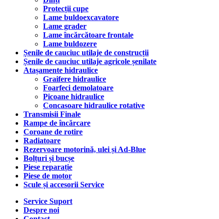
Protecții cupe
Lame buldoexcavatore
Lame grader
Lame încărcătoare frontale
Lame buldozere
Șenile de cauciuc utilaje de construcții
Șenile de cauciuc utilaje agricole șenilate
Atașamente hidraulice
Graifere hidraulice
Foarfeci demolatoare
Picoane hidraulice
Concasoare hidraulice rotative
Transmisii Finale
Rampe de încărcare
Coroane de rotire
Radiatoare
Rezervoare motorină, ulei și Ad-Blue
Bolțuri și bucșe
Piese reparație
Piese de motor
Scule și accesorii Service
Service Suport
Despre noi
Contact