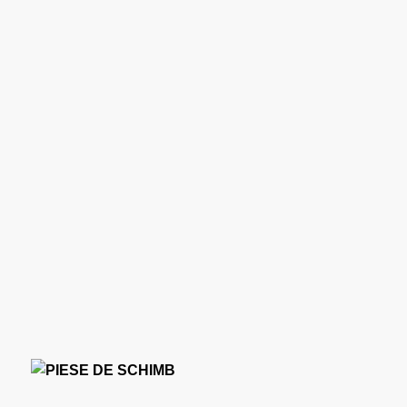
RAMPE DE
ÎNCĂRCARE
TRANSMISII FINALE
254 produse
297 produse
VEZI TOATE CATEGORIILE