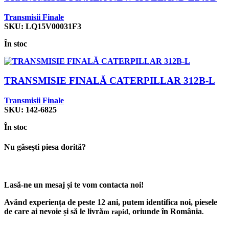
Transmisii Finale
SKU:
LQ15V00031F3
În stoc
TRANSMISIE FINALĂ CATERPILLAR 312B-L
Transmisii Finale
SKU:
142-6825
În stoc
Nu găsești piesa dorită?
Lasă-ne un mesaj și te vom contacta noi!
Avănd experiența de peste 12 ani, putem identifica noi, piesele
de care ai nevoie și să le livră
oriunde în România
m rapid,
.