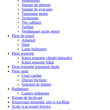
Simeringuri
Supape de admisie
Supape de evacuare
Tampoane motor
Termostate
Tije culbutor
Turbine
Ventilatoare racire motor
Piese de uzură
Adaptori
Dinți
Lame buldozere
Piese reparație
Kituri reparație cilindri hidraulici
Kituri reparație frână
Piese reparație transmisii finale
Piese șasiu
Cruci cardan
Discuri fricțiune
Sistemul de frânare
Radiatoare
Capace radiatoare
Rampe de încărcare
Rezervoare motorină, ulei și Ad-Blue
Scule și accesorii Service