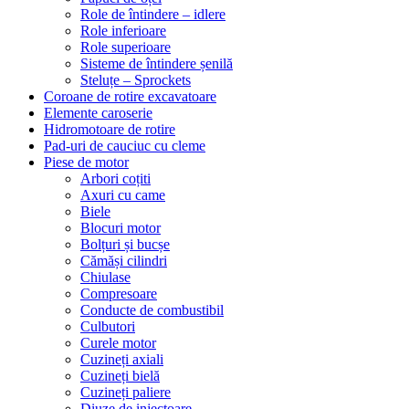
Role de întindere – idlere
Role inferioare
Role superioare
Sisteme de întindere șenilă
Steluțe – Sprockets
Coroane de rotire excavatoare
Elemente caroserie
Hidromotoare de rotire
Pad-uri de cauciuc cu cleme
Piese de motor
Arbori coțiti
Axuri cu came
Biele
Blocuri motor
Bolțuri și bucșe
Cămăși cilindri
Chiulase
Compresoare
Conducte de combustibil
Culbutori
Curele motor
Cuzineți axiali
Cuzineți bielă
Cuzineți paliere
Diuze de injectoare