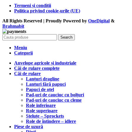
Termeni și condiții
Politica privind cookie-urile (UE)
All Rights Reserved | Proudly Powered by
OneDigital
&
Brahma
bit
Search
Meniu
Categorii
Anvelope agricole și industriale
Căi de rulare complete
Căi de rulare
Lanțuri dragline
Lanțuri fără papuci
Papuci de oțel
Pad-uri de cauciuc cu bolțuri
Pad-uri de cauciuc cu cleme
Role inferioare
Role superioare
Steluțe – Sprockets
Role de întindere – idlere
Piese de uzură
Dinți