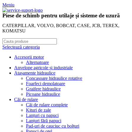
Meniu
Piese de schimb pentru utilaje și sisteme de uzură
CATERPILLAR, VOLVO, BOBCAT, CASE, JCB, TEREX,
KOMATSU
Selectează categoria
Accesorii motor
Alternatoare
Anvelope agricole și industriale
Atașamente hidraulice
Concasoare hidraulice rotative
Foarfeci demolatoare
Graifere hidraulice
Picoane hidraulice
Căi de rulare
Căi de rulare complete
Kituri de zale
Lanțuri cu papuci
Lanțuri fără papuci
Pad-uri de cauciuc cu bolțuri
Papuci de oțel