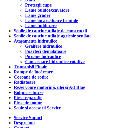
Protecții cupe
Lame buldoexcavatore
Lame grader
Lame încărcătoare frontale
Lame buldozere
Șenile de cauciuc utilaje de construcții
Șenile de cauciuc utilaje agricole șenilate
Atașamente hidraulice
Graifere hidraulice
Foarfeci demolatoare
Picoane hidraulice
Concasoare hidraulice rotative
Transmisii Finale
Rampe de încărcare
Coroane de rotire
Radiatoare
Rezervoare motorină, ulei și Ad-Blue
Bolțuri și bucșe
Piese reparație
Piese de motor
Scule și accesorii Service
Service Suport
Despre noi
Contact