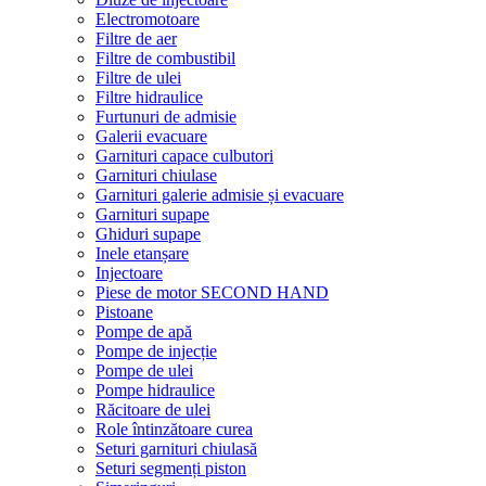
Electromotoare
Filtre de aer
Filtre de combustibil
Filtre de ulei
Filtre hidraulice
Furtunuri de admisie
Galerii evacuare
Garnituri capace culbutori
Garnituri chiulase
Garnituri galerie admisie și evacuare
Garnituri supape
Ghiduri supape
Inele etanșare
Injectoare
Piese de motor SECOND HAND
Pistoane
Pompe de apă
Pompe de injecție
Pompe de ulei
Pompe hidraulice
Răcitoare de ulei
Role întinzătoare curea
Seturi garnituri chiulasă
Seturi segmenți piston