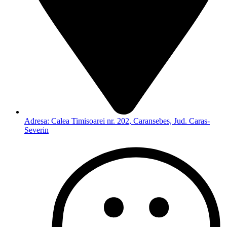
Adresa: Calea Timisoarei nr. 202, Caransebes, Jud. Caras-
Severin