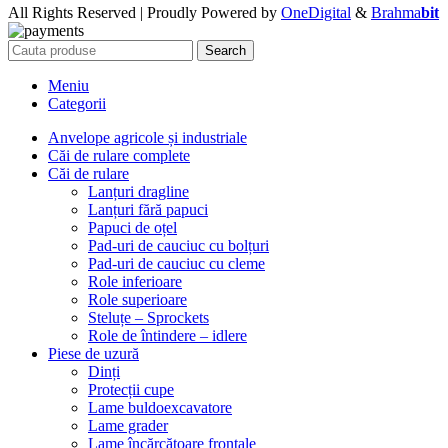
All Rights Reserved | Proudly Powered by
OneDigital
&
Brahma
bit
Search
Meniu
Categorii
Anvelope agricole și industriale
Căi de rulare complete
Căi de rulare
Lanțuri dragline
Lanțuri fără papuci
Papuci de oțel
Pad-uri de cauciuc cu bolțuri
Pad-uri de cauciuc cu cleme
Role inferioare
Role superioare
Steluțe – Sprockets
Role de întindere – idlere
Piese de uzură
Dinți
Protecții cupe
Lame buldoexcavatore
Lame grader
Lame încărcătoare frontale