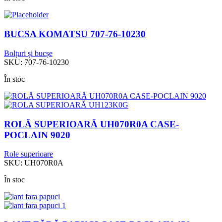
BUCSA KOMATSU 707-76-10230
Bolțuri și bucșe
SKU:
707-76-10230
În stoc
ROLĂ SUPERIOARĂ UH070R0A CASE-
POCLAIN 9020
Role superioare
SKU:
UH070R0A
În stoc