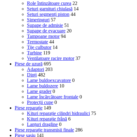
Role întinzătoare curea
22
Seturi garnituri chiulasă
14
Seturi segmenți piston
44
Simeringuri
57
Supape de admisie
51
Supape de evacuare
20
Tampoane motor
94
Termostate
44
Tije culbutor
14
Turbine
119
Ventilatoare racire motor
37
Piese de uzură
695
Adaptori
203
Dinți
482
Lame buldoexcavatore
0
Lame buldozere
10
Lame grader
0
Lame încărcătoare frontale
0
Protecții cupe
0
Piese reparație
149
Kituri reparație cilindri hidraulici
75
Kituri reparație frână
6
Lanțuri dragline
0
Piese reparație transmisii finale
286
Piese șasiu
141