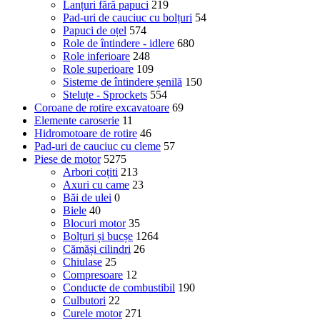
Lanțuri fără papuci
219
Pad-uri de cauciuc cu bolțuri
54
Papuci de oțel
574
Role de întindere - idlere
680
Role inferioare
248
Role superioare
109
Sisteme de întindere șenilă
150
Steluțe - Sprockets
554
Coroane de rotire excavatoare
69
Elemente caroserie
11
Hidromotoare de rotire
46
Pad-uri de cauciuc cu cleme
57
Piese de motor
5275
Arbori coțiti
213
Axuri cu came
23
Băi de ulei
0
Biele
40
Blocuri motor
35
Bolțuri și bucșe
1264
Cămăși cilindri
26
Chiulase
25
Compresoare
12
Conducte de combustibil
190
Culbutori
22
Curele motor
271