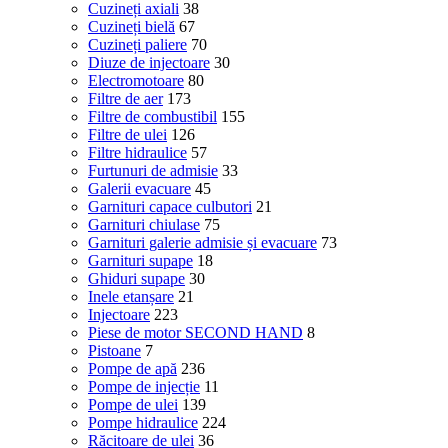
Cuzineți axiali
38
Cuzineți bielă
67
Cuzineți paliere
70
Diuze de injectoare
30
Electromotoare
80
Filtre de aer
173
Filtre de combustibil
155
Filtre de ulei
126
Filtre hidraulice
57
Furtunuri de admisie
33
Galerii evacuare
45
Garnituri capace culbutori
21
Garnituri chiulase
75
Garnituri galerie admisie și evacuare
73
Garnituri supape
18
Ghiduri supape
30
Inele etanșare
21
Injectoare
223
Piese de motor SECOND HAND
8
Pistoane
7
Pompe de apă
236
Pompe de injecție
11
Pompe de ulei
139
Pompe hidraulice
224
Răcitoare de ulei
36