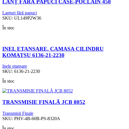
LANȚ FĂRĂ PAPUCI CASE-POCLAIN 450
Lanțuri fără papuci
SKU:
UL149P2W36
În stoc
INEL ETANSARE, CAMASA CILINDRU
KOMATSU 6136-21-2230
Inele etanșare
SKU:
6136-21-2230
În stoc
TRANSMISIE FINALĂ JCB 8052
Transmisii Finale
SKU:
PHV-4B-60B-PS-8320A
În stoc