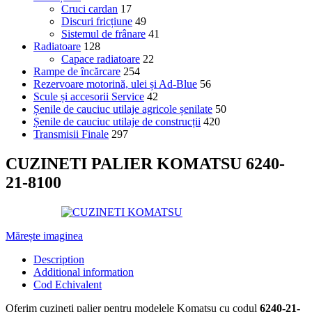
Cruci cardan
17
Discuri fricțiune
49
Sistemul de frânare
41
Radiatoare
128
Capace radiatoare
22
Rampe de încărcare
254
Rezervoare motorină, ulei și Ad-Blue
56
Scule și accesorii Service
42
Șenile de cauciuc utilaje agricole șenilate
50
Șenile de cauciuc utilaje de construcții
420
Transmisii Finale
297
CUZINETI PALIER KOMATSU 6240-
21-8100
Mărește imaginea
Description
Additional information
Cod Echivalent
Oferim cuzineti palier pentru modelele Komatsu cu codul
6240-21-