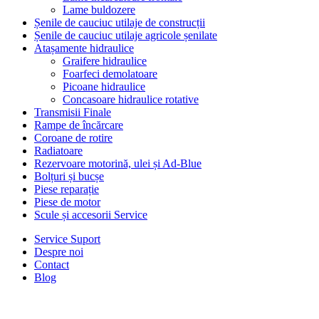
Lame buldozere
Șenile de cauciuc utilaje de construcții
Șenile de cauciuc utilaje agricole șenilate
Atașamente hidraulice
Graifere hidraulice
Foarfeci demolatoare
Picoane hidraulice
Concasoare hidraulice rotative
Transmisii Finale
Rampe de încărcare
Coroane de rotire
Radiatoare
Rezervoare motorină, ulei și Ad-Blue
Bolțuri și bucșe
Piese reparație
Piese de motor
Scule și accesorii Service
Service Suport
Despre noi
Contact
Blog