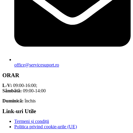
office@servicesuport.ro
ORAR
L-V:
09:00-16:00;
Sâmbătă:
09:00-14:00
Duminică:
închis
Link-uri Utile
Termeni și condiții
Politica privind cookie-urile (UE)