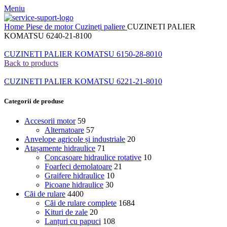
Meniu
Home
Piese de motor
Cuzineți paliere
CUZINETI PALIER
KOMATSU 6240-21-8100
CUZINETI PALIER KOMATSU 6150-28-8010
Back to products
CUZINETI PALIER KOMATSU 6221-21-8010
Categorii de produse
Accesorii motor
59
Alternatoare
57
Anvelope agricole și industriale
20
Atașamente hidraulice
71
Concasoare hidraulice rotative
10
Foarfeci demolatoare
21
Graifere hidraulice
10
Picoane hidraulice
30
Căi de rulare
4400
Căi de rulare complete
1684
Kituri de zale
20
Lanțuri cu papuci
108