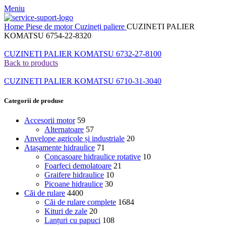
Meniu
Home
Piese de motor
Cuzineți paliere
CUZINETI PALIER
KOMATSU 6754-22-8320
CUZINETI PALIER KOMATSU 6732-27-8100
Back to products
CUZINETI PALIER KOMATSU 6710-31-3040
Categorii de produse
Accesorii motor
59
Alternatoare
57
Anvelope agricole și industriale
20
Atașamente hidraulice
71
Concasoare hidraulice rotative
10
Foarfeci demolatoare
21
Graifere hidraulice
10
Picoane hidraulice
30
Căi de rulare
4400
Căi de rulare complete
1684
Kituri de zale
20
Lanțuri cu papuci
108