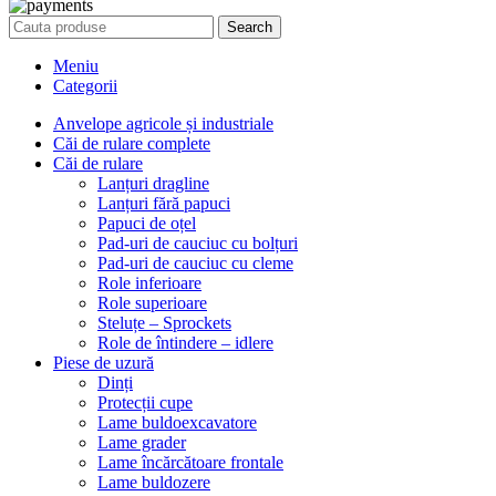
Search
Meniu
Categorii
Anvelope agricole și industriale
Căi de rulare complete
Căi de rulare
Lanțuri dragline
Lanțuri fără papuci
Papuci de oțel
Pad-uri de cauciuc cu bolțuri
Pad-uri de cauciuc cu cleme
Role inferioare
Role superioare
Steluțe – Sprockets
Role de întindere – idlere
Piese de uzură
Dinți
Protecții cupe
Lame buldoexcavatore
Lame grader
Lame încărcătoare frontale
Lame buldozere