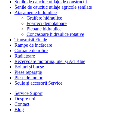
Șenile de cauciuc utilaje de construcții
Șenile de cauciuc utilaje agricole șenilate
Atașamente hidraulice
Graifere hidraulice
Foarfeci demolatoare
Picoane hidraulice
Concasoare hidraulice rotative
Transmisii Finale
Rampe de încărcare
Coroane de rotire
Radiatoare
Rezervoare motorină, ulei și Ad-Blue
Bolțuri și bucșe
Piese reparație
Piese de motor
Scule și accesorii Service
Service Suport
Despre noi
Contact
Blog