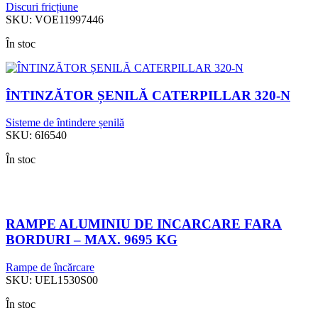
Discuri fricțiune
SKU:
VOE11997446
În stoc
ÎNTINZĂTOR ȘENILĂ CATERPILLAR 320-N
Sisteme de întindere șenilă
SKU:
6I6540
În stoc
RAMPE ALUMINIU DE INCARCARE FARA
BORDURI – MAX. 9695 KG
Rampe de încărcare
SKU:
UEL1530S00
În stoc