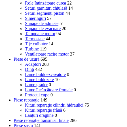
Role întinzătoare curea
22
Seturi garnituri chiulasă
14
Seturi segmenți piston
44
Simeringuri
57
Supape de admisie
51
Supape de evacuare
20
Tampoane motor
94
Termostate
44
Tije culbutor
14
Turbine
119
Ventilatoare racire motor
37
Piese de uzură
695
Adaptori
203
Dinți
482
Lame buldoexcavatore
0
Lame buldozere
10
Lame grader
0
Lame încărcătoare frontale
0
Protecții cupe
0
Piese reparație
149
Kituri reparație cilindri hidraulici
75
Kituri reparație frână
6
Lanțuri dragline
0
Piese reparație transmisii finale
286
Piese șasiu
141