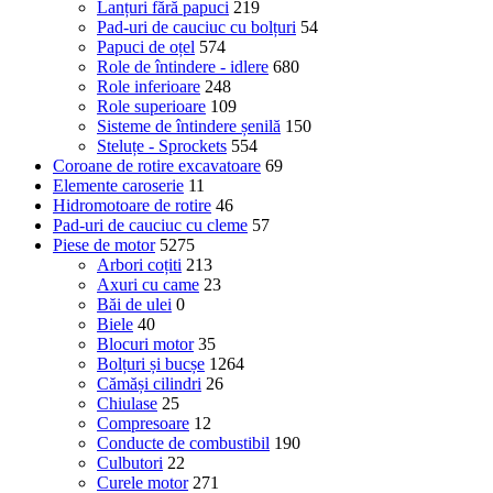
Lanțuri fără papuci
219
Pad-uri de cauciuc cu bolțuri
54
Papuci de oțel
574
Role de întindere - idlere
680
Role inferioare
248
Role superioare
109
Sisteme de întindere șenilă
150
Steluțe - Sprockets
554
Coroane de rotire excavatoare
69
Elemente caroserie
11
Hidromotoare de rotire
46
Pad-uri de cauciuc cu cleme
57
Piese de motor
5275
Arbori coțiti
213
Axuri cu came
23
Băi de ulei
0
Biele
40
Blocuri motor
35
Bolțuri și bucșe
1264
Cămăși cilindri
26
Chiulase
25
Compresoare
12
Conducte de combustibil
190
Culbutori
22
Curele motor
271