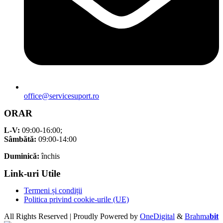
office@servicesuport.ro
ORAR
L-V:
09:00-16:00;
Sâmbătă:
09:00-14:00
Duminică:
închis
Link-uri Utile
Termeni și condiții
Politica privind cookie-urile (UE)
All Rights Reserved | Proudly Powered by
OneDigital
&
Brahma
bit