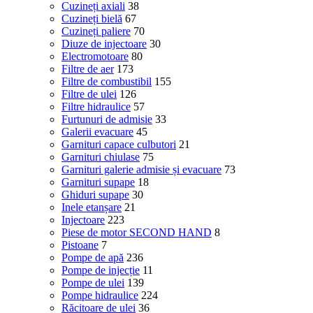
Cuzineți axiali
38
Cuzineți bielă
67
Cuzineți paliere
70
Diuze de injectoare
30
Electromotoare
80
Filtre de aer
173
Filtre de combustibil
155
Filtre de ulei
126
Filtre hidraulice
57
Furtunuri de admisie
33
Galerii evacuare
45
Garnituri capace culbutori
21
Garnituri chiulase
75
Garnituri galerie admisie și evacuare
73
Garnituri supape
18
Ghiduri supape
30
Inele etanșare
21
Injectoare
223
Piese de motor SECOND HAND
8
Pistoane
7
Pompe de apă
236
Pompe de injecție
11
Pompe de ulei
139
Pompe hidraulice
224
Răcitoare de ulei
36