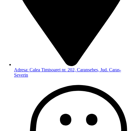
Adresa: Calea Timisoarei nr. 202, Caransebes, Jud. Caras-
Severin