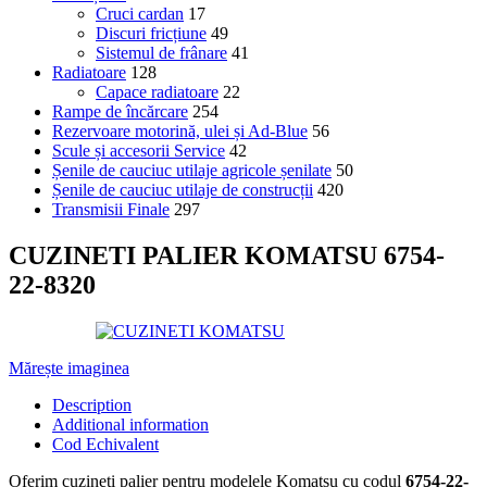
Cruci cardan
17
Discuri fricțiune
49
Sistemul de frânare
41
Radiatoare
128
Capace radiatoare
22
Rampe de încărcare
254
Rezervoare motorină, ulei și Ad-Blue
56
Scule și accesorii Service
42
Șenile de cauciuc utilaje agricole șenilate
50
Șenile de cauciuc utilaje de construcții
420
Transmisii Finale
297
CUZINETI PALIER KOMATSU 6754-
22-8320
Mărește imaginea
Description
Additional information
Cod Echivalent
Oferim cuzineti palier pentru modelele Komatsu cu codul
6754-22-