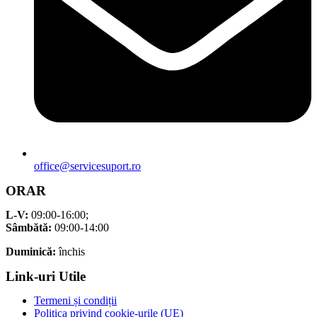
office@servicesuport.ro
ORAR
L-V:
09:00-16:00;
Sâmbătă:
09:00-14:00
Duminică:
închis
Link-uri Utile
Termeni și condiții
Politica privind cookie-urile (UE)