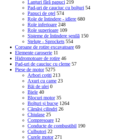
Lanțuri fără papuci
219
Pad-uri de cauciuc cu bolțuri
54
Papuci de oțel
574
Role de întindere - idlere
680
Role inferioare
248
Role superioare
109
Sisteme de întindere șenilă
150
Steluțe - Sprockets
554
Coroane de rotire excavatoare
69
Elemente caroserie
11
Hidromotoare de rotire
46
Pad-uri de cauciuc cu cleme
57
Piese de motor
5275
Arbori coțiti
213
Axuri cu came
23
Băi de ulei
0
Biele
40
Blocuri motor
35
Bolțuri și bucșe
1264
Cămăși cilindri
26
Chiulase
25
Compresoare
12
Conducte de combustibil
190
Culbutori
22
Curele motor
271