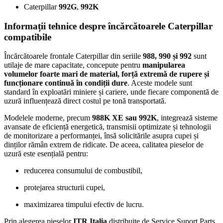
Caterpillar
992G
,
992K
Informații tehnice despre încărcătoarele Caterpillar
compatibile
Încărcătoarele frontale Caterpillar din seriile
988, 990 și 992
sunt
utilaje de mare capacitate, concepute pentru
manipularea
volumelor foarte mari de material, forță extremă de rupere și
funcționare continuă în condiții dure
. Aceste modele sunt
standard în exploatări miniere și cariere, unde fiecare componentă de
uzură influențează direct costul pe tonă transportată.
Modelele moderne, precum
988K XE sau 992K
, integrează sisteme
avansate de eficiență energetică, transmisii optimizate și tehnologii
de monitorizare a performanței, însă solicitările asupra cupei și
dinților rămân extrem de ridicate. De aceea, calitatea pieselor de
uzură este esențială pentru:
reducerea consumului de combustibil,
protejarea structurii cupei,
maximizarea timpului efectiv de lucru.
Prin alegerea pieselor
ITR Italia
distribuite de Service Suport Parts,