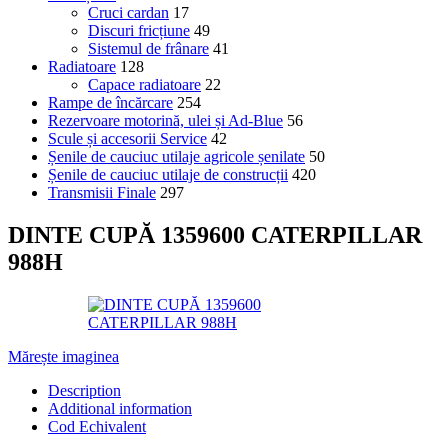
Cruci cardan
17
Discuri fricțiune
49
Sistemul de frânare
41
Radiatoare
128
Capace radiatoare
22
Rampe de încărcare
254
Rezervoare motorină, ulei și Ad-Blue
56
Scule și accesorii Service
42
Șenile de cauciuc utilaje agricole șenilate
50
Șenile de cauciuc utilaje de construcții
420
Transmisii Finale
297
DINTE CUPĂ 1359600 CATERPILLAR
988H
Mărește imaginea
Description
Additional information
Cod Echivalent