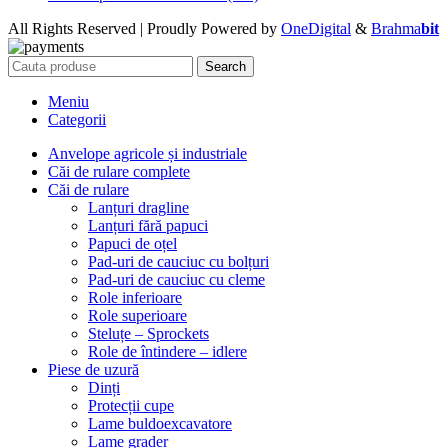
All Rights Reserved | Proudly Powered by
OneDigital
&
Brahma
bit
Search
Meniu
Categorii
Anvelope agricole și industriale
Căi de rulare complete
Căi de rulare
Lanțuri dragline
Lanțuri fără papuci
Papuci de oțel
Pad-uri de cauciuc cu bolțuri
Pad-uri de cauciuc cu cleme
Role inferioare
Role superioare
Steluțe – Sprockets
Role de întindere – idlere
Piese de uzură
Dinți
Protecții cupe
Lame buldoexcavatore
Lame grader