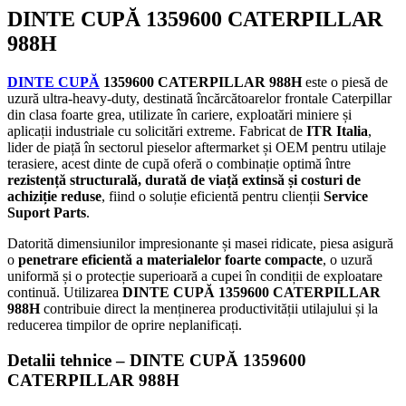
DINTE CUPĂ 1359600 CATERPILLAR
988H
DINTE CUPĂ
1359600 CATERPILLAR 988H
este o piesă de
uzură ultra-heavy-duty, destinată încărcătoarelor frontale Caterpillar
din clasa foarte grea, utilizate în cariere, exploatări miniere și
aplicații industriale cu solicitări extreme. Fabricat de
ITR Italia
,
lider de piață în sectorul pieselor aftermarket și OEM pentru utilaje
terasiere, acest dinte de cupă oferă o combinație optimă între
rezistență structurală, durată de viață extinsă și costuri de
achiziție reduse
, fiind o soluție eficientă pentru clienții
Service
Suport Parts
.
Datorită dimensiunilor impresionante și masei ridicate, piesa asigură
o
penetrare eficientă a materialelor foarte compacte
, o uzură
uniformă și o protecție superioară a cupei în condiții de exploatare
continuă. Utilizarea
DINTE CUPĂ 1359600 CATERPILLAR
988H
contribuie direct la menținerea productivității utilajului și la
reducerea timpilor de oprire neplanificați.
Detalii tehnice – DINTE CUPĂ 1359600
CATERPILLAR 988H