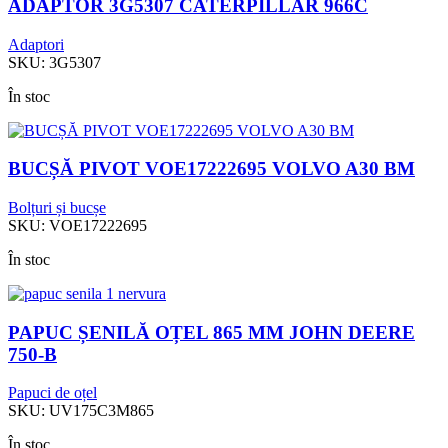
ADAPTOR 3G5307 CATERPILLAR 966C
Adaptori
SKU:
3G5307
În stoc
BUCȘĂ PIVOT VOE17222695 VOLVO A30 BM
Bolțuri și bucșe
SKU:
VOE17222695
În stoc
PAPUC ȘENILĂ OȚEL 865 MM JOHN DEERE
750-B
Papuci de oțel
SKU:
UV175C3M865
În stoc