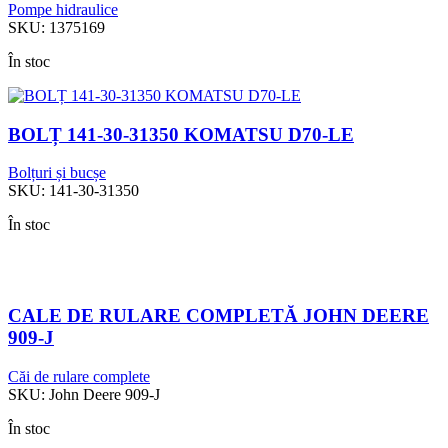
Pompe hidraulice
SKU:
1375169
În stoc
BOLȚ 141-30-31350 KOMATSU D70-LE
Bolțuri și bucșe
SKU:
141-30-31350
În stoc
CALE DE RULARE COMPLETĂ JOHN DEERE
909-J
Căi de rulare complete
SKU:
John Deere 909-J
În stoc