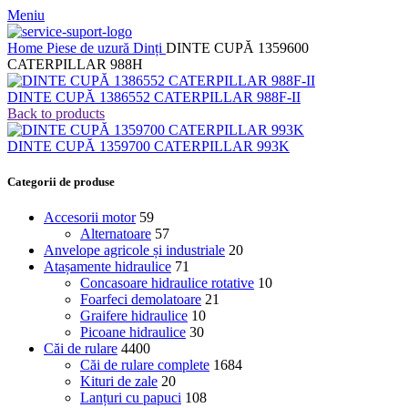
Meniu
Home
Piese de uzură
Dinți
DINTE CUPĂ 1359600
CATERPILLAR 988H
DINTE CUPĂ 1386552 CATERPILLAR 988F-II
Back to products
DINTE CUPĂ 1359700 CATERPILLAR 993K
Categorii de produse
Accesorii motor
59
Alternatoare
57
Anvelope agricole și industriale
20
Atașamente hidraulice
71
Concasoare hidraulice rotative
10
Foarfeci demolatoare
21
Graifere hidraulice
10
Picoane hidraulice
30
Căi de rulare
4400
Căi de rulare complete
1684
Kituri de zale
20
Lanțuri cu papuci
108