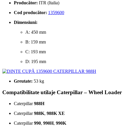
Producător:
ITR (Italia)
Cod producător:
1359600
Dimensiuni:
A: 450 mm
B: 159 mm
C: 193 mm
D: 195 mm
Greutate:
53 kg
Compatibilitate utilaje Caterpillar – Wheel Loader
Caterpillar
988H
Caterpillar
988K
,
988K XE
Caterpillar
990
,
990H
,
990K