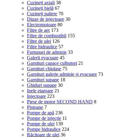
Cuzineți axiali
38
Cuzineți bielă
67
Cuzineți paliere
70
Diuze de injectoare
30
Electromotoare
80
Filtre de aer
173
Filtre de combustibil
155
Filtre de ulei
126
Filtre hidraulice
57
Furtunuri de admisie
33
Galerii evacuare
45
Garnituri capace culbutori
21
Garnituri chiulase
75
Garnituri galerie admisie și evacuare
73
Garnituri supape
18
Ghiduri supape
30
Inele etanșare
21
Injectoare
223
Piese de motor SECOND HAND
8
Pistoane
7
Pompe de apă
236
Pompe de injecție
11
Pompe de ulei
139
Pompe hidraulice
224
Răcitoare de ulei
36