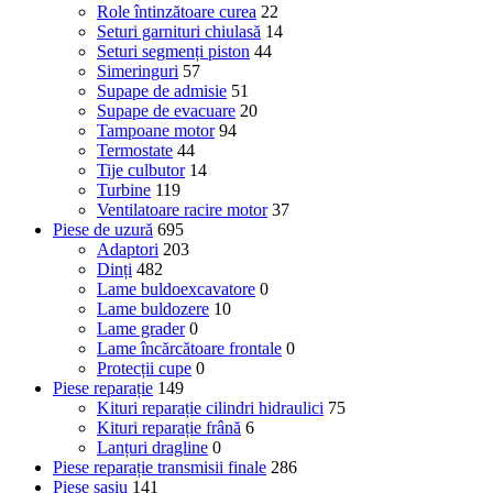
Role întinzătoare curea
22
Seturi garnituri chiulasă
14
Seturi segmenți piston
44
Simeringuri
57
Supape de admisie
51
Supape de evacuare
20
Tampoane motor
94
Termostate
44
Tije culbutor
14
Turbine
119
Ventilatoare racire motor
37
Piese de uzură
695
Adaptori
203
Dinți
482
Lame buldoexcavatore
0
Lame buldozere
10
Lame grader
0
Lame încărcătoare frontale
0
Protecții cupe
0
Piese reparație
149
Kituri reparație cilindri hidraulici
75
Kituri reparație frână
6
Lanțuri dragline
0
Piese reparație transmisii finale
286
Piese șasiu
141