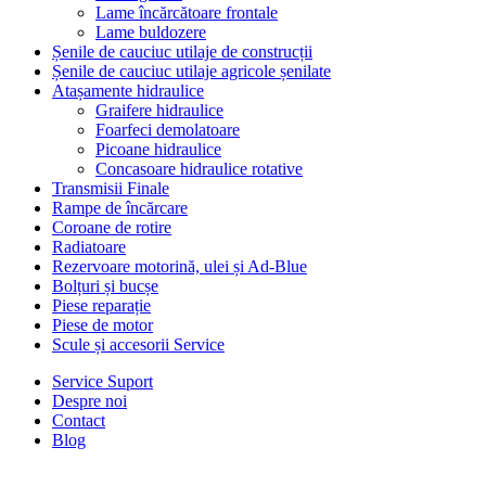
Lame încărcătoare frontale
Lame buldozere
Șenile de cauciuc utilaje de construcții
Șenile de cauciuc utilaje agricole șenilate
Atașamente hidraulice
Graifere hidraulice
Foarfeci demolatoare
Picoane hidraulice
Concasoare hidraulice rotative
Transmisii Finale
Rampe de încărcare
Coroane de rotire
Radiatoare
Rezervoare motorină, ulei și Ad-Blue
Bolțuri și bucșe
Piese reparație
Piese de motor
Scule și accesorii Service
Service Suport
Despre noi
Contact
Blog