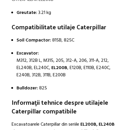
Greutate:
3.21 kg
Compatibilitate utilaje Caterpillar
Soil Compactor:
815B, 825C
Excavator:
M312, 312B L, M315, 205, 312-A, 206, 311-A, 212,
EL240B, EL240C,
EL200B
, E120B, E110B, E240C,
E240B, 312B, 311B, E200B
Bulldozer:
825
Informații tehnice despre utilajele
Caterpillar compatibile
Excavatoarele Caterpillar din seriile
EL200B, EL240B