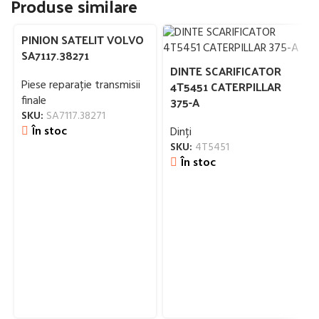
Produse similare
PINION SATELIT VOLVO
SA7117.38271
DINTE SCARIFICATOR
Piese reparație transmisii
4T5451 CATERPILLAR
finale
375-A
SKU:
SA7117.38271
În stoc
Dinți
SKU:
4T5451
În stoc