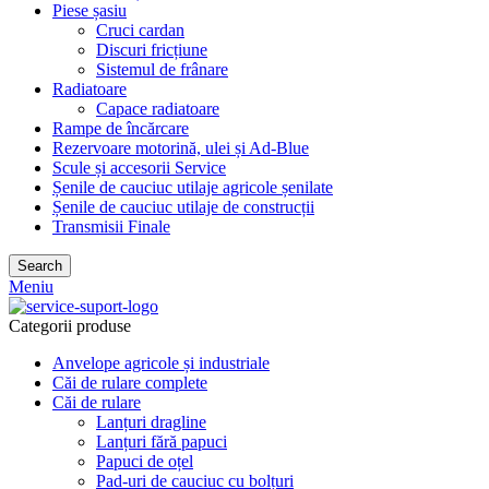
Piese șasiu
Cruci cardan
Discuri fricțiune
Sistemul de frânare
Radiatoare
Capace radiatoare
Rampe de încărcare
Rezervoare motorină, ulei și Ad-Blue
Scule și accesorii Service
Șenile de cauciuc utilaje agricole șenilate
Șenile de cauciuc utilaje de construcții
Transmisii Finale
Search
Meniu
Categorii produse
Anvelope agricole și industriale
Căi de rulare complete
Căi de rulare
Lanțuri dragline
Lanțuri fără papuci
Papuci de oțel
Pad-uri de cauciuc cu bolțuri