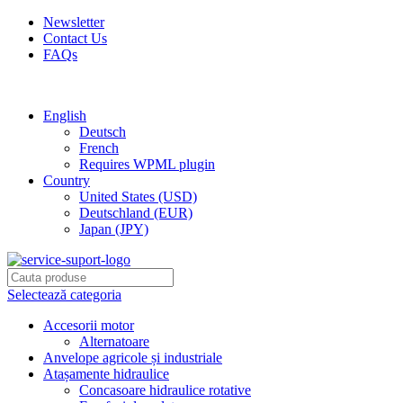
Newsletter
Contact Us
FAQs
Free shipping for all orders of $150
English
Deutsch
French
Requires WPML plugin
Country
United States (USD)
Deutschland (EUR)
Japan (JPY)
Selectează categoria
Accesorii motor
Alternatoare
Anvelope agricole și industriale
Atașamente hidraulice
Concasoare hidraulice rotative