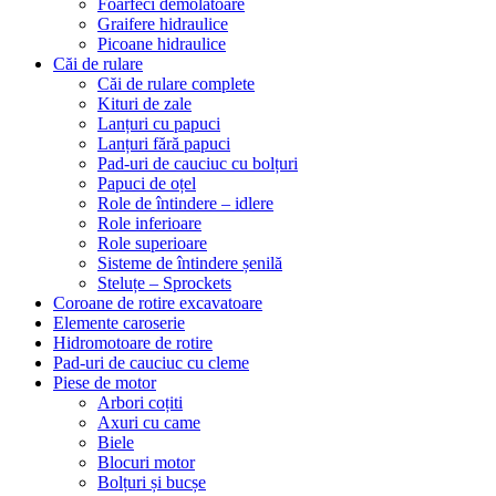
Foarfeci demolatoare
Graifere hidraulice
Picoane hidraulice
Căi de rulare
Căi de rulare complete
Kituri de zale
Lanțuri cu papuci
Lanțuri fără papuci
Pad-uri de cauciuc cu bolțuri
Papuci de oțel
Role de întindere – idlere
Role inferioare
Role superioare
Sisteme de întindere șenilă
Steluțe – Sprockets
Coroane de rotire excavatoare
Elemente caroserie
Hidromotoare de rotire
Pad-uri de cauciuc cu cleme
Piese de motor
Arbori coțiti
Axuri cu came
Biele
Blocuri motor
Bolțuri și bucșe