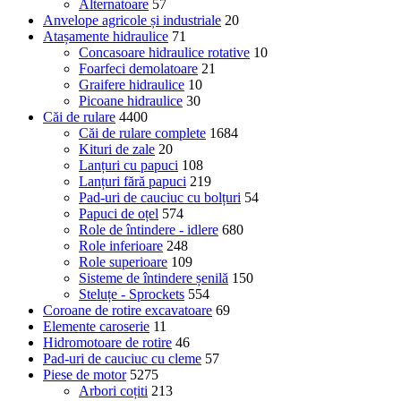
Alternatoare
57
Anvelope agricole și industriale
20
Atașamente hidraulice
71
Concasoare hidraulice rotative
10
Foarfeci demolatoare
21
Graifere hidraulice
10
Picoane hidraulice
30
Căi de rulare
4400
Căi de rulare complete
1684
Kituri de zale
20
Lanțuri cu papuci
108
Lanțuri fără papuci
219
Pad-uri de cauciuc cu bolțuri
54
Papuci de oțel
574
Role de întindere - idlere
680
Role inferioare
248
Role superioare
109
Sisteme de întindere șenilă
150
Steluțe - Sprockets
554
Coroane de rotire excavatoare
69
Elemente caroserie
11
Hidromotoare de rotire
46
Pad-uri de cauciuc cu cleme
57
Piese de motor
5275
Arbori coțiti
213