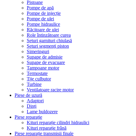
Pistoane
Pompe de apă
Pompe de injecție
Pompe de ulei
Pompe hidraulice
Răcitoare de ulei
Role întinzătoare curea
Seturi garnituri chiulasă
Seturi segmenți piston
Simeringuri
Supape de admisie
Supape de evacuare
Tampoane motor
Termostate
Tije culbutor
Turbine
Ventilatoare racire motor
Piese de uzură
Adaptori
Dinți
Lame buldozere
Piese reparație
Kituri reparație cilindri hidraulici
Kituri reparație frână
Piese reparație transmisii finale