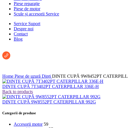
Piese reparație
Piese de motor
Scule și accesorii Service
Service Suport
Despre noi
Contact
Blog
Întreabă un consultant:
+40 722 222 293
Home
Piese de uzură
Dinți
DINTE CUPĂ 9W8452PT CATERPILL
DINTE CUPĂ 7T3402PT CATERPILLAR 336E-H
Back to products
DINTE CUPĂ 9W8552PT CATERPILLAR 992G
Categorii de produse
Accesorii motor
59