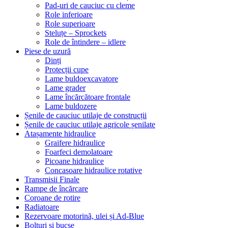
Pad-uri de cauciuc cu cleme
Role inferioare
Role superioare
Steluțe – Sprockets
Role de întindere – idlere
Piese de uzură
Dinți
Protecții cupe
Lame buldoexcavatore
Lame grader
Lame încărcătoare frontale
Lame buldozere
Șenile de cauciuc utilaje de construcții
Șenile de cauciuc utilaje agricole șenilate
Atașamente hidraulice
Graifere hidraulice
Foarfeci demolatoare
Picoane hidraulice
Concasoare hidraulice rotative
Transmisii Finale
Rampe de încărcare
Coroane de rotire
Radiatoare
Rezervoare motorină, ulei și Ad-Blue
Bolțuri și bucșe