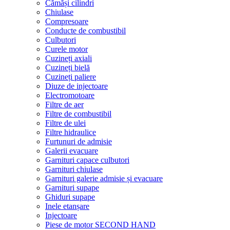
Cămăși cilindri
Chiulase
Compresoare
Conducte de combustibil
Culbutori
Curele motor
Cuzineți axiali
Cuzineți bielă
Cuzineți paliere
Diuze de injectoare
Electromotoare
Filtre de aer
Filtre de combustibil
Filtre de ulei
Filtre hidraulice
Furtunuri de admisie
Galerii evacuare
Garnituri capace culbutori
Garnituri chiulase
Garnituri galerie admisie și evacuare
Garnituri supape
Ghiduri supape
Inele etanșare
Injectoare
Piese de motor SECOND HAND