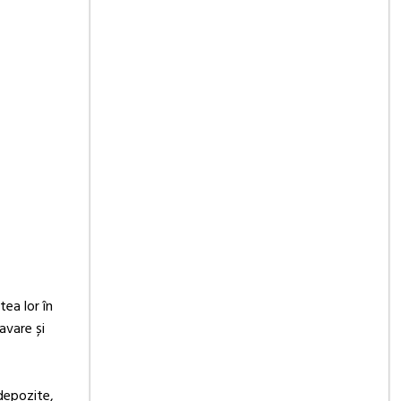
ea lor în
avare și
depozite,