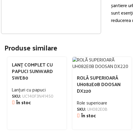
șantiere urb
sunt esenți
reducerea u
Produse similare
LANȚ COMPLET CU
PAPUCI SUNWARD
SWE80
ROLĂ SUPERIOARĂ
UH082E0B DOOSAN
Lanțuri cu papuci
DX220
SKU:
UC140F3N41450
În stoc
Role superioare
SKU:
UH082E0B
În stoc