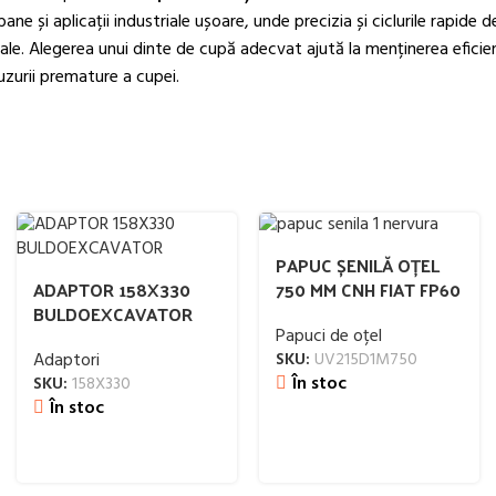
ane și aplicații industriale ușoare, unde precizia și ciclurile rapide d
ale. Alegerea unui dinte de cupă adecvat ajută la menținerea eficienț
zurii premature a cupei.
PAPUC ȘENILĂ OȚEL
ADAPTOR 158X330
750 MM CNH FIAT FP60
BULDOEXCAVATOR
Papuci de oțel
Adaptori
SKU:
UV215D1M750
În stoc
SKU:
158X330
În stoc