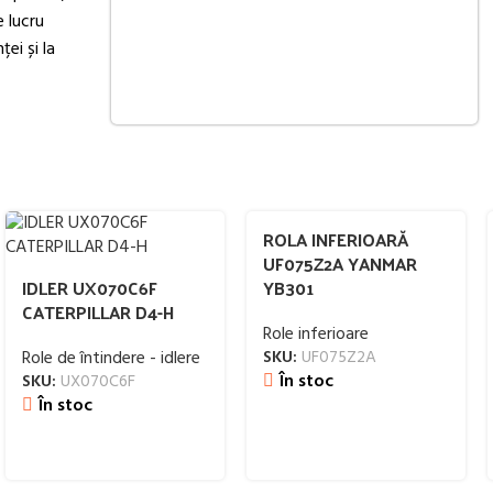
e lucru
ei și la
ROLA INFERIOARĂ
UF075Z2A YANMAR
IDLER UX070C6F
YB301
CATERPILLAR D4-H
Role inferioare
Role de întindere - idlere
SKU:
UF075Z2A
În stoc
SKU:
UX070C6F
În stoc