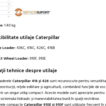
e:
1.40 kg
bilitate utilaje Caterpillar
 Loader:
436C, 416C, 426C, 416B
t Wheel Loader:
910F, 910E
ții tehnice despre utilaje
aderele
Caterpillar 416 și 426
sunt recunoscute pentru versatilitat
construcții, rețele edilitare și agricultură, combinând funcțiile de exc
într-un singur utilaj compact. Aceste modele sunt apreciate pentru
a sistemului hidraulic și manevrabilitatea bună în spații restrânse.
arele compacte
Caterpillar 910E și 910F
sunt utilizate frecvent în 