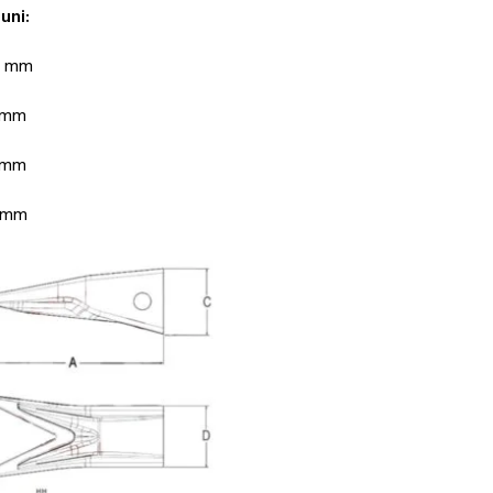
uni:
5 mm
 mm
 mm
6 mm