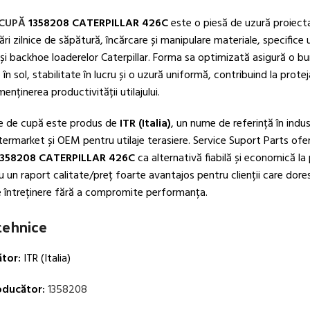
 CUPĂ
1358208 CATERPILLAR 426C
este o piesă de uzură proiect
ări zilnice de săpătură, încărcare și manipulare materiale, specifice u
i backhoe loaderelor Caterpillar. Forma sa optimizată asigură o b
în sol, stabilitate în lucru și o uzură uniformă, contribuind la prote
menținerea productivității utilajului.
e de cupă este produs de
ITR (Italia)
, un nume de referință în indus
termarket și OEM pentru utilaje terasiere. Service Suport Parts of
1358208 CATERPILLAR 426C
ca alternativă fiabilă și economică la 
cu un raport calitate/preț foarte avantajos pentru clienții care dore
e întreținere fără a compromite performanța.
 tehnice
tor:
ITR (Italia)
ducător:
1358208