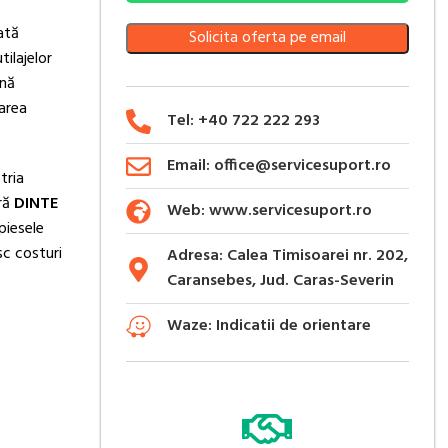
ată
Solicita oferta pe email
tilajelor
ună
jarea
Tel: +40 722 222 293
Email: office@servicesuport.ro
tria
eră
DINTE
Web: www.servicesuport.ro
piesele
sc costuri
Adresa: Calea Timisoarei nr. 202,
Caransebes, Jud. Caras-Severin
Waze: Indicatii de orientare