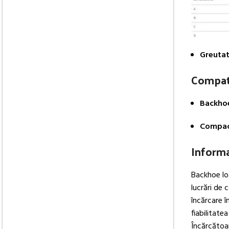
Greutat
Compati
Backhoe
Compac
Informa
Backhoe lo
lucrări de 
încărcare 
fiabilitate
Încărcăto