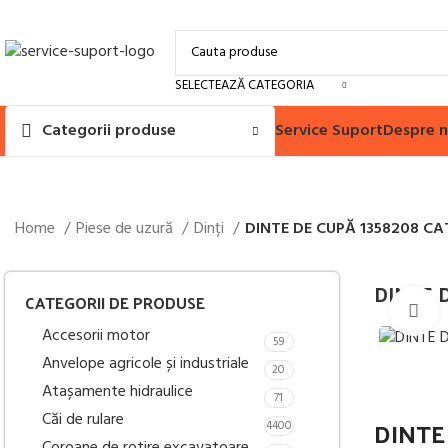
SELECTEAZĂ CATEGORIA
Service Suport
Despre n
Categorii produse
Home
Piese de uzură
Dinți
DINTE DE CUPĂ 1358208 CA
DINTE 
CATEGORII DE PRODUSE
M
Accesorii motor
59
Anvelope agricole și industriale
20
Atașamente hidraulice
71
Căi de rulare
DINTE
4400