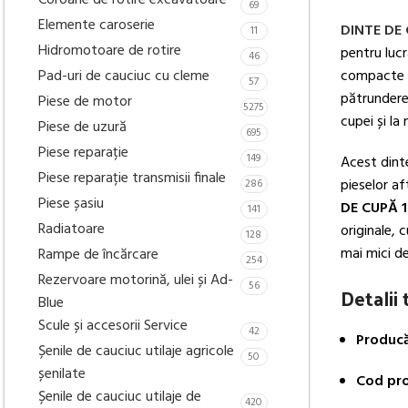
Coroane de rotire excavatoare
69
Elemente caroserie
DINTE DE
11
Hidromotoare de rotire
pentru lucr
46
Pad-uri de cauciuc cu cleme
compacte ș
57
pătrundere 
Piese de motor
5275
cupei și la 
Piese de uzură
695
Piese reparație
149
Acest dint
Piese reparație transmisii finale
pieselor af
286
Piese șasiu
DE CUPĂ 
141
Radiatoare
originale, 
128
mai mici d
Rampe de încărcare
254
Rezervoare motorină, ulei și Ad-
56
Detalii
Blue
Scule și accesorii Service
42
Producă
Șenile de cauciuc utilaje agricole
50
șenilate
Cod pro
Șenile de cauciuc utilaje de
420