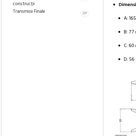
construcții
Dimensi
Transmisii Finale
297
A: 16
B: 77
C: 60
D: 5