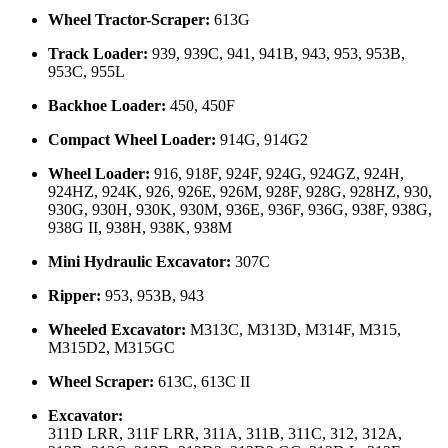
Wheel Tractor-Scraper:
613G
Track Loader:
939, 939C, 941, 941B, 943, 953, 953B,
953C, 955L
Backhoe Loader:
450, 450F
Compact Wheel Loader:
914G, 914G2
Wheel Loader:
916, 918F, 924F, 924G, 924GZ, 924H,
924HZ, 924K, 926, 926E, 926M, 928F, 928G, 928HZ, 930,
930G, 930H, 930K, 930M, 936E, 936F, 936G, 938F, 938G,
938G II, 938H, 938K, 938M
Mini Hydraulic Excavator:
307C
Ripper:
953, 953B, 943
Wheeled Excavator:
M313C, M313D, M314F, M315,
M315D2, M315GC
Wheel Scraper:
613C, 613C II
Excavator:
311D LRR, 311F LRR, 311A, 311B, 311C, 312, 312A,