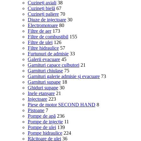
Cuzineți axiali
38
Cuzineți bielă
67
Cuzineți paliere
70
Diuze de injectoare
30
Electromotoare
80
Filtre de aer
173
Filtre de combustibil
155
Filtre de ulei
126
Filtre hidraulice
57
Furtunuri de admisie
33
Galerii evacuare
45
Garnituri capace culbutori
21
Garnituri chiulase
75
Garnituri galerie admisie și evacuare
73
Garnituri supape
18
Ghiduri supape
30
Inele etanșare
21
Injectoare
223
Piese de motor SECOND HAND
8
Pistoane
7
Pompe de apă
236
Pompe de injecție
11
Pompe de ulei
139
Pompe hidraulice
224
Răcitoare de ulei
36