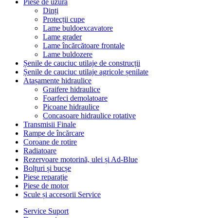
Piese de uzură
Dinți
Protecții cupe
Lame buldoexcavatore
Lame grader
Lame încărcătoare frontale
Lame buldozere
Șenile de cauciuc utilaje de construcții
Șenile de cauciuc utilaje agricole șenilate
Atașamente hidraulice
Graifere hidraulice
Foarfeci demolatoare
Picoane hidraulice
Concasoare hidraulice rotative
Transmisii Finale
Rampe de încărcare
Coroane de rotire
Radiatoare
Rezervoare motorină, ulei și Ad-Blue
Bolțuri și bucșe
Piese reparație
Piese de motor
Scule și accesorii Service
Service Suport