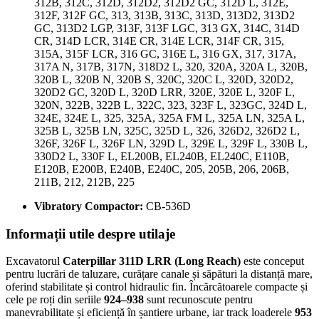
312B, 312C, 312D, 312D2, 312D2 GC, 312D L, 312E,
312F, 312F GC, 313, 313B, 313C, 313D, 313D2, 313D2
GC, 313D2 LGP, 313F, 313F LGC, 313 GX, 314C, 314D
CR, 314D LCR, 314E CR, 314E LCR, 314F CR, 315,
315A, 315F LCR, 316 GC, 316E L, 316 GX, 317, 317A,
317A N, 317B, 317N, 318D2 L, 320, 320A, 320A L, 320B,
320B L, 320B N, 320B S, 320C, 320C L, 320D, 320D2,
320D2 GC, 320D L, 320D LRR, 320E, 320E L, 320F L,
320N, 322B, 322B L, 322C, 323, 323F L, 323GC, 324D L,
324E, 324E L, 325, 325A, 325A FM L, 325A LN, 325A L,
325B L, 325B LN, 325C, 325D L, 326, 326D2, 326D2 L,
326F, 326F L, 326F LN, 329D L, 329E L, 329F L, 330B L,
330D2 L, 330F L, EL200B, EL240B, EL240C, E110B,
E120B, E200B, E240B, E240C, 205, 205B, 206, 206B,
211B, 212, 212B, 225
Vibratory Compactor:
CB-536D
Informații utile despre utilaje
Excavatorul
Caterpillar 311D LRR (Long Reach)
este conceput
pentru lucrări de taluzare, curățare canale și săpături la distanță mare,
oferind stabilitate și control hidraulic fin. Încărcătoarele compacte și
cele pe roți din seriile
924–938
sunt recunoscute pentru
manevrabilitate și eficiență în șantiere urbane, iar track loaderele
953