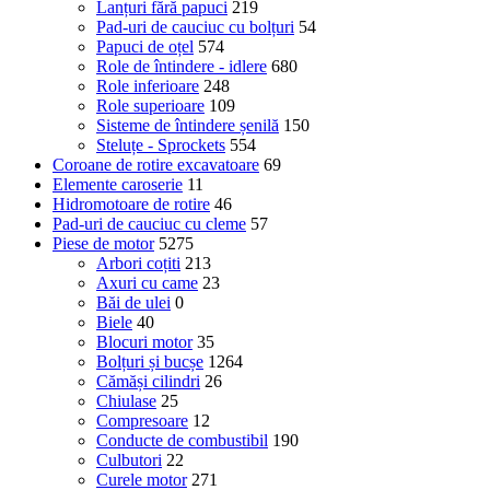
Lanțuri fără papuci
219
Pad-uri de cauciuc cu bolțuri
54
Papuci de oțel
574
Role de întindere - idlere
680
Role inferioare
248
Role superioare
109
Sisteme de întindere șenilă
150
Steluțe - Sprockets
554
Coroane de rotire excavatoare
69
Elemente caroserie
11
Hidromotoare de rotire
46
Pad-uri de cauciuc cu cleme
57
Piese de motor
5275
Arbori coțiti
213
Axuri cu came
23
Băi de ulei
0
Biele
40
Blocuri motor
35
Bolțuri și bucșe
1264
Cămăși cilindri
26
Chiulase
25
Compresoare
12
Conducte de combustibil
190
Culbutori
22
Curele motor
271