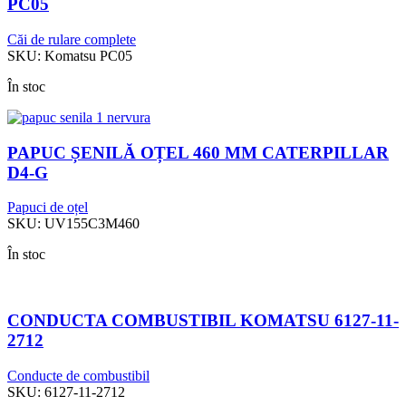
PC05
Căi de rulare complete
SKU:
Komatsu PC05
În stoc
PAPUC ȘENILĂ OȚEL 460 MM CATERPILLAR
D4-G
Papuci de oțel
SKU:
UV155C3M460
În stoc
CONDUCTA COMBUSTIBIL KOMATSU 6127-11-
2712
Conducte de combustibil
SKU:
6127-11-2712