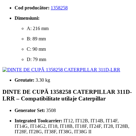
Cod producător:
1358258
Dimensiuni:
A: 216 mm
B: 89 mm
C: 90 mm
D: 79 mm
Greutate:
3.30 kg
DINTE DE CUPĂ 1358258 CATERPILLAR 311D-
LRR – Compatibilitate utilaje Caterpillar
Generator Set:
3508
Integrated Toolcarrier:
IT12, IT12B, IT14B, IT14F,
IT14G, IT14G2, IT18, IT18B, IT18F, IT24F, IT28, IT28B,
IT28F, IT28G, IT38F, IT38G, IT38G II