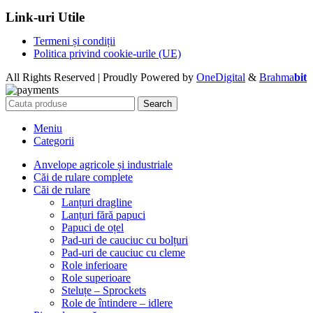
Link-uri Utile
Termeni și condiții
Politica privind cookie-urile (UE)
All Rights Reserved | Proudly Powered by
OneDigital
&
Brahma
bit
Search
Meniu
Categorii
Anvelope agricole și industriale
Căi de rulare complete
Căi de rulare
Lanțuri dragline
Lanțuri fără papuci
Papuci de oțel
Pad-uri de cauciuc cu bolțuri
Pad-uri de cauciuc cu cleme
Role inferioare
Role superioare
Steluțe – Sprockets
Role de întindere – idlere