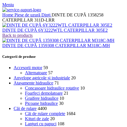
Meniu
Home
Piese de uzură
Dinți
DINTE DE CUPĂ 1358258
CATERPILLAR 311D-LRR
DINTE DE CUPĂ 6Y3222WTL CATERPILLAR 305E2
Back to products
DINTE DE CUPĂ 1359308 CATERPILLAR M318C-MH
Categorii de produse
Accesorii motor
59
Alternatoare
57
Anvelope agricole și industriale
20
Atașamente hidraulice
71
Concasoare hidraulice rotative
10
Foarfeci demolatoare
21
Graifere hidraulice
10
Picoane hidraulice
30
Căi de rulare
4400
Căi de rulare complete
1684
Kituri de zale
20
Lanțuri cu papuci
108