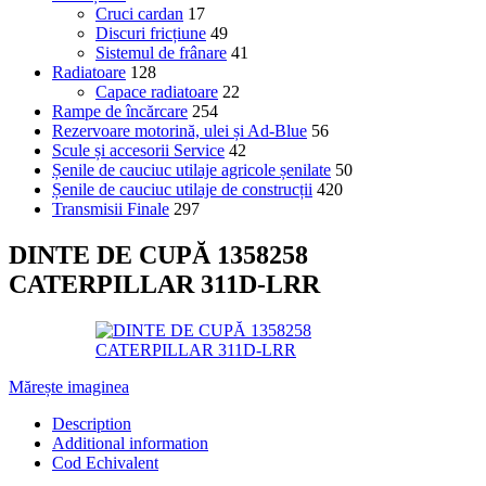
Cruci cardan
17
Discuri fricțiune
49
Sistemul de frânare
41
Radiatoare
128
Capace radiatoare
22
Rampe de încărcare
254
Rezervoare motorină, ulei și Ad-Blue
56
Scule și accesorii Service
42
Șenile de cauciuc utilaje agricole șenilate
50
Șenile de cauciuc utilaje de construcții
420
Transmisii Finale
297
DINTE DE CUPĂ 1358258
CATERPILLAR 311D-LRR
Mărește imaginea
Description
Additional information
Cod Echivalent