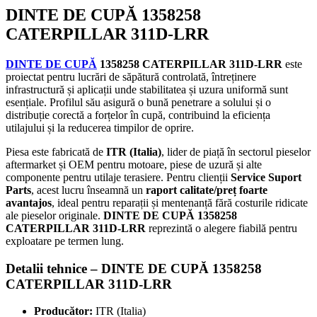
DINTE DE CUPĂ 1358258
CATERPILLAR 311D-LRR
DINTE DE CUPĂ
1358258 CATERPILLAR 311D-LRR
este
proiectat pentru lucrări de săpătură controlată, întreținere
infrastructură și aplicații unde stabilitatea și uzura uniformă sunt
esențiale. Profilul său asigură o bună penetrare a solului și o
distribuție corectă a forțelor în cupă, contribuind la eficiența
utilajului și la reducerea timpilor de oprire.
Piesa este fabricată de
ITR (Italia)
, lider de piață în sectorul pieselor
aftermarket și OEM pentru motoare, piese de uzură și alte
componente pentru utilaje terasiere. Pentru clienții
Service Suport
Parts
, acest lucru înseamnă un
raport calitate/preț foarte
avantajos
, ideal pentru reparații și mentenanță fără costurile ridicate
ale pieselor originale.
DINTE DE CUPĂ 1358258
CATERPILLAR 311D-LRR
reprezintă o alegere fiabilă pentru
exploatare pe termen lung.
Detalii tehnice –
DINTE DE CUPĂ 1358258
CATERPILLAR 311D-LRR
Producător:
ITR (Italia)