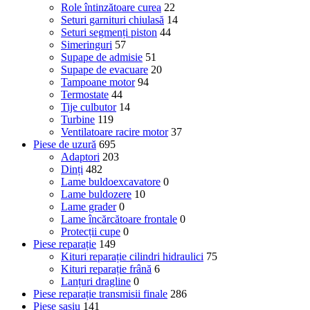
Role întinzătoare curea
22
Seturi garnituri chiulasă
14
Seturi segmenți piston
44
Simeringuri
57
Supape de admisie
51
Supape de evacuare
20
Tampoane motor
94
Termostate
44
Tije culbutor
14
Turbine
119
Ventilatoare racire motor
37
Piese de uzură
695
Adaptori
203
Dinți
482
Lame buldoexcavatore
0
Lame buldozere
10
Lame grader
0
Lame încărcătoare frontale
0
Protecții cupe
0
Piese reparație
149
Kituri reparație cilindri hidraulici
75
Kituri reparație frână
6
Lanțuri dragline
0
Piese reparație transmisii finale
286
Piese șasiu
141