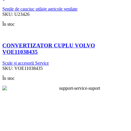
Șenile de cauciuc utilaje agricole șenilate
SKU:
U23426
În stoc
CONVERTIZATOR CUPLU VOLVO
VOE11038435
Scule și accesorii Service
SKU:
VOE11038435
În stoc