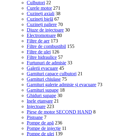
Culbutori
22
Curele motor
271
Cuzineți axiali
38
Cuzineți bielă
67
Cuzineți paliere
70
Diuze de injectoare
30
Electromotoare
80
Filtre de aer
173
Filtre de combustibil
155
Filtre de ulei
126
Filtre hidraulice
57
Furtunuri de admisie
33
Galerii evacuare
45
Garnituri capace culbutori
21
Garnituri chiulase
75
Garnituri galerie admisie și evacuare
73
Garnituri supape
18
Ghiduri supape
30
Inele etanșare
21
Injectoare
223
Piese de motor SECOND HAND
8
Pistoane
7
Pompe de apă
236
Pompe de injecție
11
Pompe de ulei
139