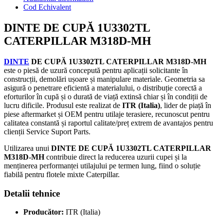
Cod Echivalent
DINTE DE CUPĂ 1U3302TL
CATERPILLAR M318D-MH
DINTE
DE CUPĂ 1U3302TL CATERPILLAR M318D-MH
este o piesă de uzură concepută pentru aplicații solicitante în
construcții, demolări ușoare și manipulare materiale. Geometria sa
asigură o penetrare eficientă a materialului, o distribuție corectă a
eforturilor în cupă și o durată de viață extinsă chiar și în condiții de
lucru dificile. Produsul este realizat de
ITR (Italia)
, lider de piață în
piese aftermarket și OEM pentru utilaje terasiere, recunoscut pentru
calitatea constantă și raportul calitate/preț extrem de avantajos pentru
clienții Service Suport Parts.
Utilizarea unui
DINTE DE CUPĂ 1U3302TL CATERPILLAR
M318D-MH
contribuie direct la reducerea uzurii cupei și la
menținerea performanței utilajului pe termen lung, fiind o soluție
fiabilă pentru flotele mixte Caterpillar.
Detalii tehnice
Producător:
ITR (Italia)