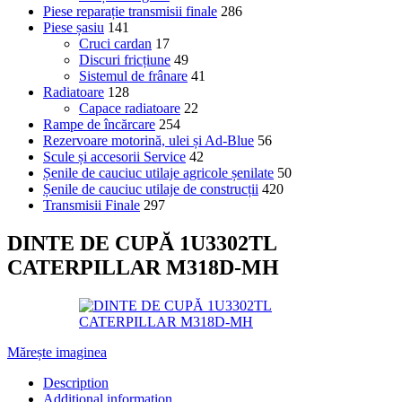
Piese reparație transmisii finale
286
Piese șasiu
141
Cruci cardan
17
Discuri fricțiune
49
Sistemul de frânare
41
Radiatoare
128
Capace radiatoare
22
Rampe de încărcare
254
Rezervoare motorină, ulei și Ad-Blue
56
Scule și accesorii Service
42
Șenile de cauciuc utilaje agricole șenilate
50
Șenile de cauciuc utilaje de construcții
420
Transmisii Finale
297
DINTE DE CUPĂ 1U3302TL
CATERPILLAR M318D-MH
Mărește imaginea
Description
Additional information