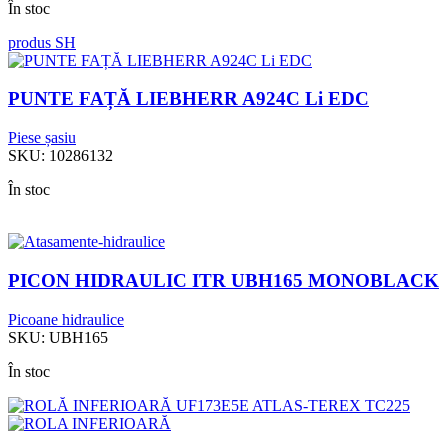
În stoc
produs SH
PUNTE FAȚĂ LIEBHERR A924C Li EDC
Piese șasiu
SKU:
10286132
În stoc
PICON HIDRAULIC ITR UBH165 MONOBLACK
Picoane hidraulice
SKU:
UBH165
În stoc