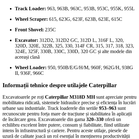
Track Loader:
963, 963B, 963C, 953B, 953C, 955K, 955L
Wheel Scraper:
615, 623G, 623F, 623B, 623E, 615C
Front Shovel:
235C
Excavator:
312D2, 312D2 GC, 312D L, 316F L, 320,
320D, 320E, 322B, 325, 330, 314F CR, 315, 317, 318, 323,
324E, 325F, 330B, 330C, 330D, 320 GC și alte modele din
aceeași clasă
Wheel Loader:
950, 950B/E/G/H/M, 960F, 962G/H, 938G
II, 936F, 966C
Informații tehnice despre utilajele Caterpillar
Excavatoarele pe roți
Caterpillar M318D MH
sunt apreciate pentru
mobilitatea ridicată, sistemele hidraulice precise și eficiența în lucrări
urbane sau industriale. Track loaderele din seriile
953–963
sunt
recunoscute pentru forța mare de tracțiune și stabilitatea în aplicații
de încărcare grea. Excavatoarele din gama
320–330
oferă un
echilibru excelent între putere, consum și fiabilitate, fiind utilizate
intens în infrastructură și cariere. Pentru aceste utilaje, piesele de
uzură de calitate joacă un rol esențial în menținerea productivității