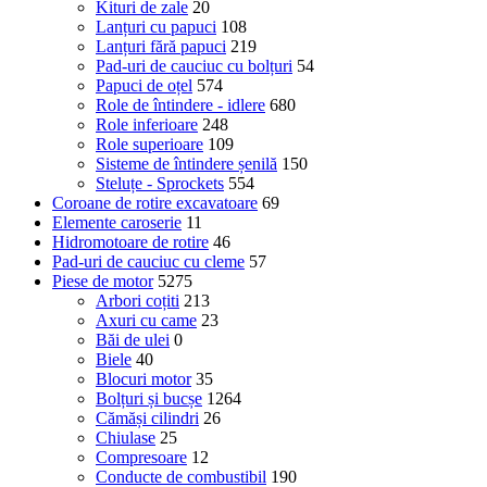
Kituri de zale
20
Lanțuri cu papuci
108
Lanțuri fără papuci
219
Pad-uri de cauciuc cu bolțuri
54
Papuci de oțel
574
Role de întindere - idlere
680
Role inferioare
248
Role superioare
109
Sisteme de întindere șenilă
150
Steluțe - Sprockets
554
Coroane de rotire excavatoare
69
Elemente caroserie
11
Hidromotoare de rotire
46
Pad-uri de cauciuc cu cleme
57
Piese de motor
5275
Arbori coțiti
213
Axuri cu came
23
Băi de ulei
0
Biele
40
Blocuri motor
35
Bolțuri și bucșe
1264
Cămăși cilindri
26
Chiulase
25
Compresoare
12
Conducte de combustibil
190