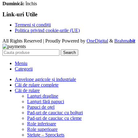
Duminică:
închis
Link-uri Utile
Termeni și condiții
Politica privind cookie-urile (UE)
All Rights Reserved | Proudly Powered by
OneDigital
&
Brahma
bit
Search
Meniu
Categorii
Anvelope agricole și industriale
Căi de rulare complete
Căi de rulare
Lanțuri dragline
Lanțuri fără papuci
Papuci de oțel
Pad-uri de cauciuc cu bolțuri
Pad-uri de cauciuc cu cleme
Role inferioare
Role superioare
Steluțe – Sprockets