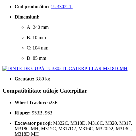
Cod producător:
1U3302TL
Dimensiuni:
A: 240 mm
B: 10 mm
C: 104 mm
D: 85 mm
Greutate:
3.80 kg
Compatibilitate utilaje Caterpillar
Wheel Tractor:
623E
Ripper:
953B, 963
Excavator pe roți:
M322C, M318D, M318C, M320, M317,
M318C MH, M315C, M317D2, M316C, M320D2, M313C,
M318D MH