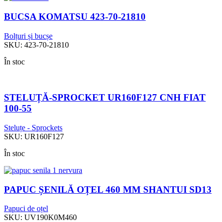
BUCSA KOMATSU 423-70-21810
Bolțuri și bucșe
SKU:
423-70-21810
În stoc
STELUȚĂ-SPROCKET UR160F127 CNH FIAT
100-55
Steluțe - Sprockets
SKU:
UR160F127
În stoc
PAPUC ȘENILĂ OȚEL 460 MM SHANTUI SD13
Papuci de oțel
SKU:
UV190K0M460