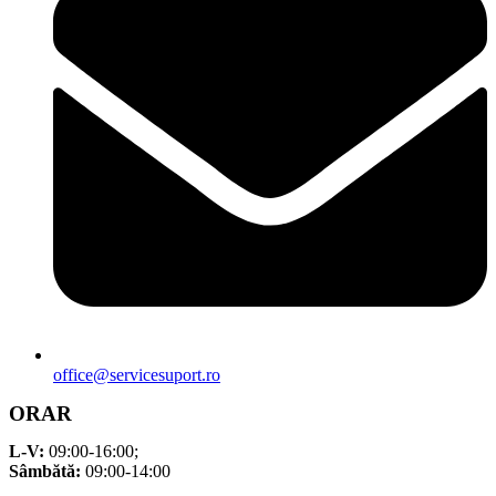
office@servicesuport.ro
ORAR
L-V:
09:00-16:00;
Sâmbătă:
09:00-14:00