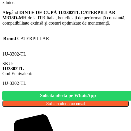
zilnice.
Alegând
DINTE DE CUPĂ 1U3302TL CATERPILLAR
M318D-MH
de la ITR Italia, beneficiați de performanță constantă,
compatibilitate extinsă și costuri optimizate de mentenanță.
Brand
CATERPILLAR
1U-3302-TL
SKU:
1U3302TL
Cod Echivalent:
1U-3302-TL
Solicita oferta pe WhatsApp
Solicita oferta pe email