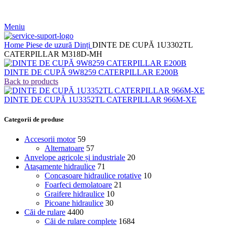
Meniu
Home
Piese de uzură
Dinți
DINTE DE CUPĂ 1U3302TL
CATERPILLAR M318D-MH
DINTE DE CUPĂ 9W8259 CATERPILLAR E200B
Back to products
DINTE DE CUPĂ 1U3352TL CATERPILLAR 966M-XE
Categorii de produse
Accesorii motor
59
Alternatoare
57
Anvelope agricole și industriale
20
Atașamente hidraulice
71
Concasoare hidraulice rotative
10
Foarfeci demolatoare
21
Graifere hidraulice
10
Picoane hidraulice
30
Căi de rulare
4400
Căi de rulare complete
1684