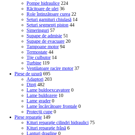
Pompe hidraulice
224
Răcitoare de ulei
36
Role întinzătoare curea
22
Seturi garnituri chiulasă
14
Seturi segmenți piston
44
Simeringuri
57
Supape de admisie
51
Supape de evacuare
20
Tampoane motor
94
Termostate
44
Tije culbutor
14
Turbine
119
Ventilatoare racire motor
37
Piese de uzură
695
Adaptori
203
Dinți
482
Lame buldoexcavatore
0
Lame buldozere
10
Lame grader
0
Lame încărcătoare frontale
0
Protecții cupe
0
Piese reparație
149
Kituri reparație cilindri hidraulici
75
Kituri reparație frână
6
Lanțuri dragline
0