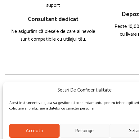
Depozi
Consultant dedicat
Peste 10,00
Ne asigurăm că piesele de care ai nevoie
cu livare
sunt compatibile cu utilajul tău.
CONTACT
Setari De Confidentialitate
Adresa: Ca
Acest instrument va ajuta sa gestionati consimtamantul pentru tehnologii ter
Service Suport Parts a fost conceput cu
Caransebe
colectare si prelucrare a datelor cu caracter personal.
scopul de a oferi o gamă completă de
0722 222
piese de schimb și de uzură pentru utilaje
de construcții.
office@se
Accepta
Respinge
Setar