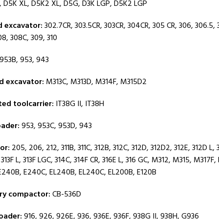
, D5K XL, D5K2 XL, D5G, D3K LGP, D5K2 LGP
d excavator:
302.7CR, 303.5CR, 303CR, 304CR, 305 CR, 306, 306.5, 
08, 308C, 309, 310
953B, 953, 943
 excavator:
M313C, M313D, M314F, M315D2
ted toolcarrier:
IT38G II, IT38H
oader:
953, 953C, 953D, 943
or:
205, 206, 212, 311B, 311C, 312B, 312C, 312D, 312D2, 312E, 312D L, 
 313F L, 313F LGC, 314C, 314F CR, 316E L, 316 GC, M312, M315, M317F, 
E240B, E240C, EL240B, EL240C, EL200B, E120B
ry compactor:
CB-536D
oader:
916, 926, 926E, 936, 936E, 936F, 938G II, 938H, G936