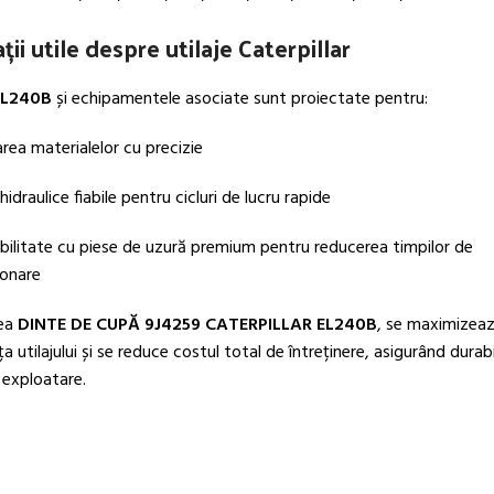
ii utile despre utilaje Caterpillar
EL240B
și echipamentele asociate sunt proiectate pentru:
rea materialelor cu precizie
idraulice fiabile pentru cicluri de lucru rapide
ilitate cu piese de uzură premium pentru reducerea timpilor de
ionare
rea
DINTE DE CUPĂ 9J4259 CATERPILLAR EL240B
, se maximizea
 utilajului și se reduce costul total de întreținere, asigurând durabi
n exploatare.