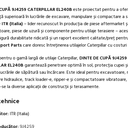
CUPĂ 9J4259 CATERPILLAR EL240B
este proiectat pentru a ofer
 superioară în lucrările de excavare, manipulare și compactare a so
e
ITR (Italia)
– lider recunoscut în producția de piese aftermarket 
oare, piese de uzură și componente pentru utilaje terasiere – aces
gură durabilitate ridicată și un raport excelent calitate/preț pentru 
uport Parts
care doresc întreținerea utilajelor Caterpillar cu costuri
ntru o gamă largă de utilaje Caterpillar,
DINTE DE CUPĂ 9J4259
LAR EL240B
garantează penetrare optimă în sol, protecția cupei și
ucrările de săpătură sau încărcare. Este ideal pentru excavatoare, 
 hidraulice, track loader-e, ripper-e și compactatoare vibratoare,
e la diverse aplicații de construcții și terasamente.
 tehnice
tor:
ITR (Italia)
ducător:
9J4259