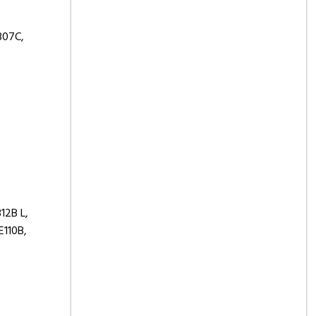
307C,
312B L,
E110B,