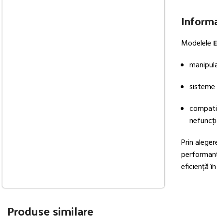
Informaț
Modelele
manipula
sisteme h
compatib
nefuncț
Prin alege
performanța
eficiență î
Produse similare