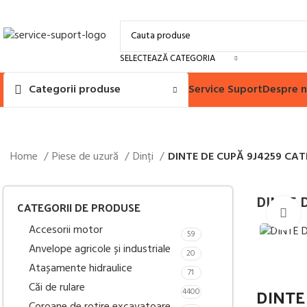
SELECTEAZĂ CATEGORIA
Service Suport
Despre n
Categorii produse
Home
Piese de uzură
Dinți
DINTE DE CUPĂ 9J4259 CAT
DINTE 
CATEGORII DE PRODUSE
M
Accesorii motor
59
Anvelope agricole și industriale
20
Atașamente hidraulice
71
Căi de rulare
DINTE
4400