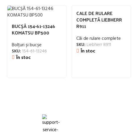
CALE DE RULARE
COMPLETĂ LIEBHERR
BUCȘĂ 154-61-13246
R911
KOMATSU BP500
Căi de rulare complete
Bolțuri și bucșe
SKU:
Liebherr R911
În stoc
SKU:
154-61-13246
În stoc