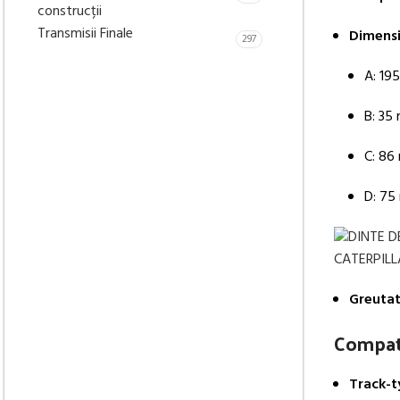
construcții
Transmisii Finale
Dimensi
297
A: 19
B: 35
C: 86
D: 7
Greutat
Compati
Track-t