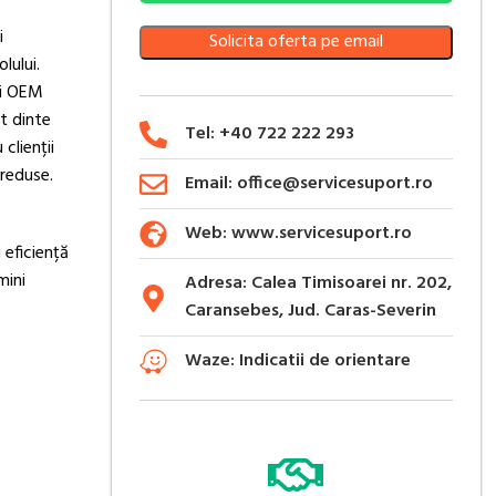
i
Solicita oferta pe email
lului.
și OEM
t dinte
Tel: +40 722 222 293
clienții
 reduse.
Email: office@servicesuport.ro
Web: www.servicesuport.ro
 eficiență
mini
Adresa: Calea Timisoarei nr. 202,
Caransebes, Jud. Caras-Severin
Waze: Indicatii de orientare