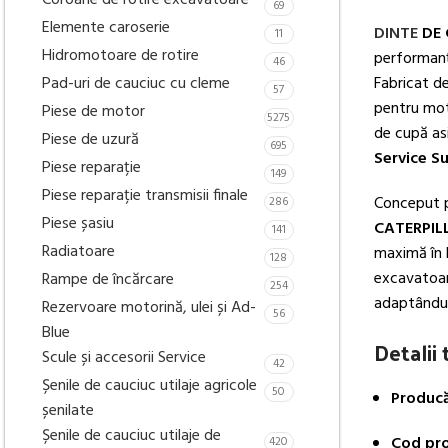
Coroane de rotire excavatoare
69
Elemente caroserie
DINTE
DE 
11
Hidromotoare de rotire
performanță
46
Pad-uri de cauciuc cu cleme
Fabricat d
57
pentru mot
Piese de motor
5275
de cupă asi
Piese de uzură
695
Service S
Piese reparație
149
Piese reparație transmisii finale
Conceput pe
286
Piese șasiu
CATERPIL
141
Radiatoare
maximă în l
128
excavatoare
Rampe de încărcare
254
adaptându-s
Rezervoare motorină, ulei și Ad-
56
Blue
Detalii
Scule și accesorii Service
42
Șenile de cauciuc utilaje agricole
50
Producă
șenilate
Șenile de cauciuc utilaje de
Cod pro
420