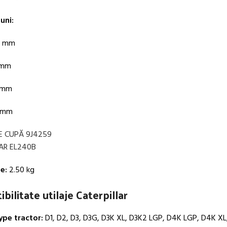
uni:
5 mm
 mm
 mm
5 mm
e:
2.50 kg
bilitate utilaje Caterpillar
ype tractor:
D1, D2, D3, D3G, D3K XL, D3K2 LGP, D4K LGP, D4K X