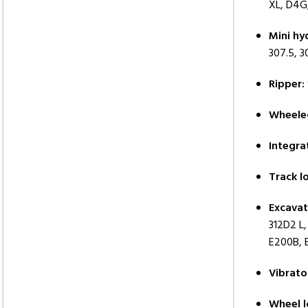
XL, D4G
Mini hy
307.5, 3
Ripper:
Wheeled
Integra
Track l
Excavat
312D2 L,
E200B, 
Vibrato
Wheel l