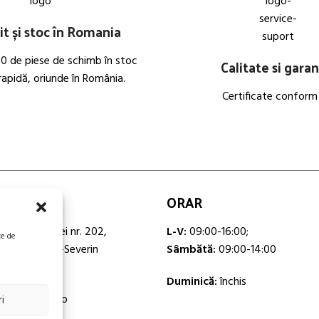
t și stoc în Romania
0 de piese de schimb în stoc
Calitate si garan
 rapidă, oriunde în România.
Certificate conform
ORAR
lea Timișoarei nr. 202,
L-V:
09:00-16:00;
te de
ș, Jud. Caraș-Severin
Sâmbătă:
09:00-14:00
 293
Duminică:
închis
rvicesuport.ro
i