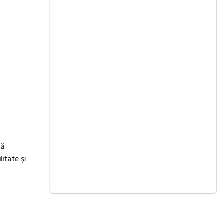
ză
litate și