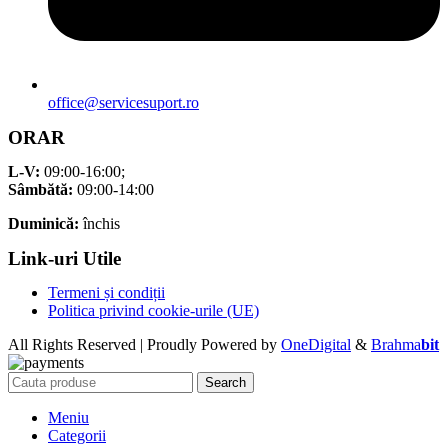
office@servicesuport.ro
ORAR
L-V:
09:00-16:00;
Sâmbătă:
09:00-14:00
Duminică:
închis
Link-uri Utile
Termeni și condiții
Politica privind cookie-urile (UE)
All Rights Reserved | Proudly Powered by
OneDigital
&
Brahma
bit
Search
Meniu
Categorii