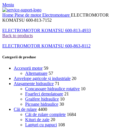
Meniu
Home
Piese de motor
Electromotoare
ELECTROMOTOR
KOMATSU 600-813-7152
ELECTROMOTOR KOMATSU 600-813-4933
Back to products
ELECTROMOTOR KOMATSU 600-863-8112
Categorii de produse
Accesorii motor
59
Alternatoare
57
Anvelope agricole și industriale
20
Atașamente hidraulice
71
Concasoare hidraulice rotative
10
Foarfeci demolatoare
21
Graifere hidraulice
10
Picoane hidraulice
30
Căi de rulare
4400
Căi de rulare complete
1684
Kituri de zale
20
Lanțuri cu papuci
108