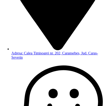
Adresa: Calea Timisoarei nr. 202, Caransebes, Jud. Caras-
Severin