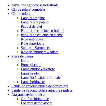
Anvelope agricole și industriale
Căi de rulare complete
Căi de rulare
Lanțuri dragline
Lanțuri fără papuci
Papuci de oțel
Pad-uri de cauciuc cu bolțuri
Pad-uri de cauciuc cu cleme
Role inferioare
Role superioare
Steluțe – Sprockets
Role de întindere – idlere
Piese de uzură
Dinți
Protecții cupe
Lame buldoexcavatore
Lame grader
Lame încărcătoare frontale
Lame buldozere
Șenile de cauciuc utilaje de construcții
Șenile de cauciuc utilaje agricole șenilate
Atașamente hidraulice
Graifere hidraulice
Foarfeci demolatoare