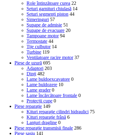
Role întinzătoare curea
22
Seturi garnituri chiulasă
14
Seturi segmenți piston
44
Simeringuri
57
Supape de admisie
51
Supape de evacuare
20
Tampoane motor
94
Termostate
44
Tije culbutor
14
Turbine
119
Ventilatoare racire motor
37
Piese de uzură
695
Adaptori
203
Dinți
482
Lame buldoexcavatore
0
Lame buldozere
10
Lame grader
0
Lame încărcătoare frontale
0
Protecții cupe
0
Piese reparație
149
Kituri reparație cilindri hidraulici
75
Kituri reparație frână
6
Lanțuri dragline
0
Piese reparație transmisii finale
286
Piese șasiu
141