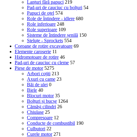
Lanțuri fără papuci
219
Pad-uri de cauciuc cu bolțuri
54
Papuci de oțel
574
Role de întindere - idlere
680
Role inferioare
248
Role superioare
109
Sisteme de întindere șenilă
150
Steluțe - Sprockets
554
Coroane de rotire excavatoare
69
Elemente caroserie
11
Hidromotoare de rotire
46
Pad-uri de cauciuc cu cleme
57
Piese de motor
5275
Arbori coțiti
213
Axuri cu came
23
Băi de ulei
0
Biele
40
Blocuri motor
35
Bolțuri și bucșe
1264
Cămăși cilindri
26
Chiulase
25
Compresoare
12
Conducte de combustibil
190
Culbutori
22
Curele motor
271