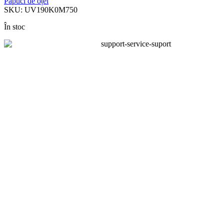
Papuci de oțel
SKU:
UV190K0M750
În stoc