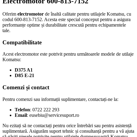
Electromotor 600-813-7152
Oferim
electromotor
de înaltă calitate pentru utilajele Komatsu, cu
codul 600-813-7152. Acesta este special conceput pentru a asigura
performanțe optime și durabilitate crescută pentru echipamentele
tale.
Compatibilitate
Acest electromotor este potrivit pentru următoarele modele de utilaje
Komatsu:
D375 A1
D85 E-21
Comenzi și contact
Pentru comenzi sau informații suplimentare, contactați-ne la:
Telefon
: 0722 222 293
Email
:
eusebiu@servicesuport.ro
Nu ezitați să ne contactați pentru orice întrebări sau pentru asistență
suplimentară. Asigurăm suport tehnic și consultanță pentru a vă ajuta
să găsiți piesele potrivite pentru utilajele dumneavoastră Komatsu.