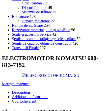
Cruci cardan
17
Discuri fricțiune
49
Sistemul de frânare
41
Radiatoare
128
Capace radiatoare
22
Rampe de încărcare
254
Rezervoare motorină, ulei și Ad-Blue
56
Scule și accesorii Service
42
Șenile de cauciuc utilaje agricole șenilate
50
Șenile de cauciuc utilaje de construcții
420
Transmisii Finale
297
ELECTROMOTOR KOMATSU 600-
813-7152
Mărește imaginea
Description
Additional information
Cod Echivalent