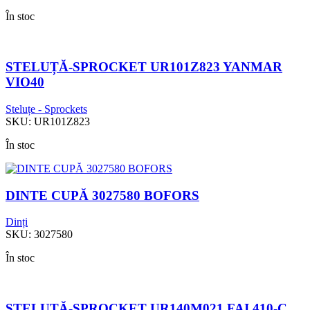
În stoc
STELUȚĂ-SPROCKET UR101Z823 YANMAR
VIO40
Steluțe - Sprockets
SKU:
UR101Z823
În stoc
DINTE CUPĂ 3027580 BOFORS
Dinți
SKU:
3027580
În stoc
STELUȚĂ-SPROCKET UR140M021 FAI 410-C