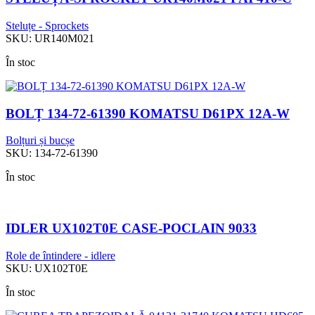
Steluțe - Sprockets
SKU:
UR140M021
În stoc
BOLȚ 134-72-61390 KOMATSU D61PX 12A-W
Bolțuri și bucșe
SKU:
134-72-61390
În stoc
IDLER UX102T0E CASE-POCLAIN 9033
Role de întindere - idlere
SKU:
UX102T0E
În stoc