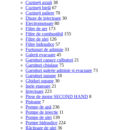
Cuzineți axiali
38
Cuzineți bielă
67
Cuzineți paliere
70
Diuze de injectoare
30
Electromotoare
80
Filtre de aer
173
Filtre de combustibil
155
Filtre de ulei
126
Filtre hidraulice
57
Furtunuri de admisie
33
Galerii evacuare
45
Garnituri capace culbutori
21
Garnituri chiulase
75
Garnituri galerie admisie și evacuare
73
Garnituri supape
18
Ghiduri supape
30
Inele etanșare
21
Injectoare
223
Piese de motor SECOND HAND
8
Pistoane
7
Pompe de apă
236
Pompe de injecție
11
Pompe de ulei
139
Pompe hidraulice
224
Răcitoare de ulei
36