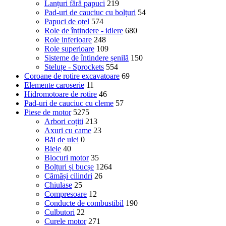
Lanțuri fără papuci
219
Pad-uri de cauciuc cu bolțuri
54
Papuci de oțel
574
Role de întindere - idlere
680
Role inferioare
248
Role superioare
109
Sisteme de întindere șenilă
150
Steluțe - Sprockets
554
Coroane de rotire excavatoare
69
Elemente caroserie
11
Hidromotoare de rotire
46
Pad-uri de cauciuc cu cleme
57
Piese de motor
5275
Arbori coțiti
213
Axuri cu came
23
Băi de ulei
0
Biele
40
Blocuri motor
35
Bolțuri și bucșe
1264
Cămăși cilindri
26
Chiulase
25
Compresoare
12
Conducte de combustibil
190
Culbutori
22
Curele motor
271