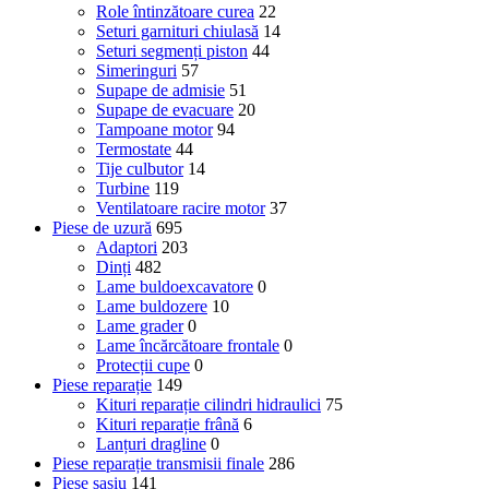
Role întinzătoare curea
22
Seturi garnituri chiulasă
14
Seturi segmenți piston
44
Simeringuri
57
Supape de admisie
51
Supape de evacuare
20
Tampoane motor
94
Termostate
44
Tije culbutor
14
Turbine
119
Ventilatoare racire motor
37
Piese de uzură
695
Adaptori
203
Dinți
482
Lame buldoexcavatore
0
Lame buldozere
10
Lame grader
0
Lame încărcătoare frontale
0
Protecții cupe
0
Piese reparație
149
Kituri reparație cilindri hidraulici
75
Kituri reparație frână
6
Lanțuri dragline
0
Piese reparație transmisii finale
286
Piese șasiu
141