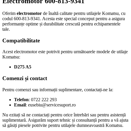
Electromotor 600-813-9341
Oferim
electromotor
de înaltă calitate pentru utilajele Komatsu, cu
codul 600-813-9341. Acesta este special conceput pentru a asigura
performanțe optime și durabilitate crescută pentru echipamentele
tale.
Compatibilitate
Acest electromotor este potrivit pentru următoarele modele de utilaje
Komatsu:
D275 A5
Comenzi și contact
Pentru comenzi sau informații suplimentare, contactați-ne la:
Telefon
: 0722 222 293
Email
:
eusebiu@servicesuport.ro
Nu ezitați să ne contactați pentru orice întrebări sau pentru asistență
suplimentară. Asigurăm suport tehnic și consultanță pentru a vă ajuta
să găsiți piesele potrivite pentru utilajele dumneavoastră Komatsu.