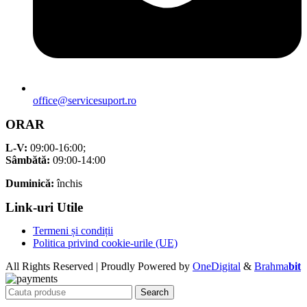
office@servicesuport.ro
ORAR
L-V:
09:00-16:00;
Sâmbătă:
09:00-14:00
Duminică:
închis
Link-uri Utile
Termeni și condiții
Politica privind cookie-urile (UE)
All Rights Reserved | Proudly Powered by
OneDigital
&
Brahma
bit
Search