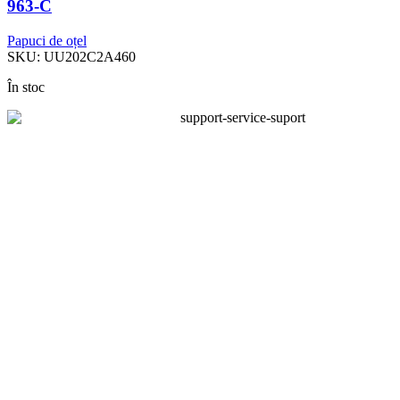
963-C
Papuci de oțel
SKU:
UU202C2A460
În stoc