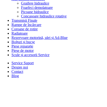
Graifere hidraulice
Foarfeci demolatoare
Picoane hidraulice
Concasoare hidraulice rotative
Transmisii Finale
Rampe de încărcare
Coroane de rotire
Radiatoare
Rezervoare motorină, ulei și Ad-Blue
Bolțuri și bucșe
Piese reparație
Piese de motor
Scule și accesorii Service
Service Suport
Despre noi
Contact
Blog