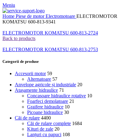
Meniu
Home
Piese de motor
Electromotoare
ELECTROMOTOR
KOMATSU 600-813-9341
ELECTROMOTOR KOMATSU 600-813-2724
Back to products
ELECTROMOTOR KOMATSU 600-813-2753
Categorii de produse
Accesorii motor
59
Alternatoare
57
Anvelope agricole și industriale
20
Atașamente hidraulice
71
Concasoare hidraulice rotative
10
Foarfeci demolatoare
21
Graifere hidraulice
10
Picoane hidraulice
30
Căi de rulare
4400
Căi de rulare complete
1684
Kituri de zale
20
Lanțuri cu papuci
108