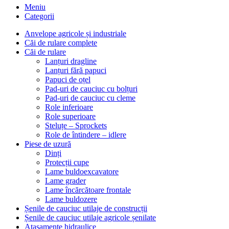
Meniu
Categorii
Anvelope agricole și industriale
Căi de rulare complete
Căi de rulare
Lanțuri dragline
Lanțuri fără papuci
Papuci de oțel
Pad-uri de cauciuc cu bolțuri
Pad-uri de cauciuc cu cleme
Role inferioare
Role superioare
Steluțe – Sprockets
Role de întindere – idlere
Piese de uzură
Dinți
Protecții cupe
Lame buldoexcavatore
Lame grader
Lame încărcătoare frontale
Lame buldozere
Șenile de cauciuc utilaje de construcții
Șenile de cauciuc utilaje agricole șenilate
Atașamente hidraulice