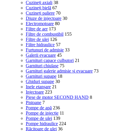
Cuzineți axiali
38
Cuzineți bielă
67
Cuzineți paliere
70
Diuze de injectoare
30
Electromotoare
80
Filtre de aer
173
Filtre de combustibil
155
Filtre de ulei
126
Filtre hidraulice
57
Furtunuri de admisie
33
Galerii evacuare
45
Garnituri capace culbutori
21
Garnituri chiulase
75
Garnituri galerie admisie și evacuare
73
Garnituri supape
18
Ghiduri supape
30
Inele etanșare
21
Injectoare
223
Piese de motor SECOND HAND
8
Pistoane
7
Pompe de apă
236
Pompe de injecție
11
Pompe de ulei
139
Pompe hidraulice
224
Răcitoare de ulei
36