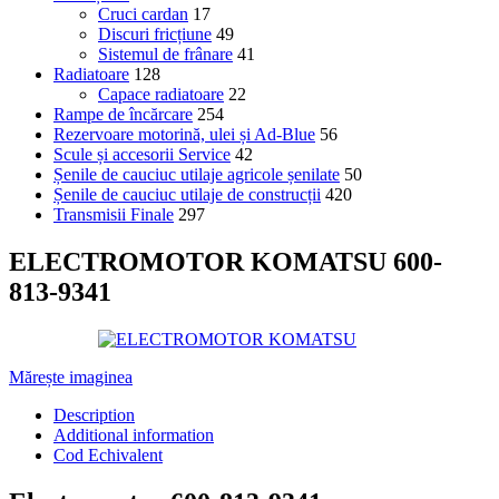
Cruci cardan
17
Discuri fricțiune
49
Sistemul de frânare
41
Radiatoare
128
Capace radiatoare
22
Rampe de încărcare
254
Rezervoare motorină, ulei și Ad-Blue
56
Scule și accesorii Service
42
Șenile de cauciuc utilaje agricole șenilate
50
Șenile de cauciuc utilaje de construcții
420
Transmisii Finale
297
ELECTROMOTOR KOMATSU 600-
813-9341
Mărește imaginea
Description
Additional information
Cod Echivalent