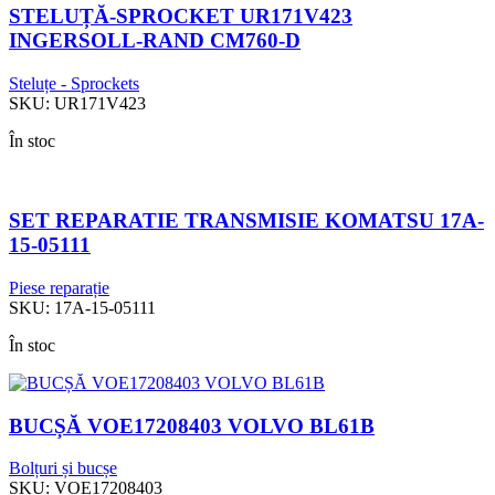
STELUȚĂ-SPROCKET UR171V423
INGERSOLL-RAND CM760-D
Steluțe - Sprockets
SKU:
UR171V423
În stoc
SET REPARATIE TRANSMISIE KOMATSU 17A-
15-05111
Piese reparație
SKU:
17A-15-05111
În stoc
BUCȘĂ VOE17208403 VOLVO BL61B
Bolțuri și bucșe
SKU:
VOE17208403