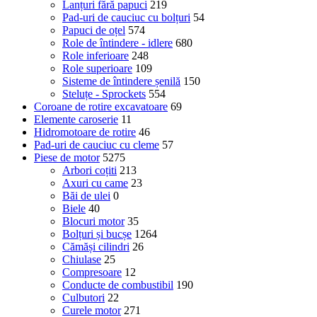
Lanțuri fără papuci
219
Pad-uri de cauciuc cu bolțuri
54
Papuci de oțel
574
Role de întindere - idlere
680
Role inferioare
248
Role superioare
109
Sisteme de întindere șenilă
150
Steluțe - Sprockets
554
Coroane de rotire excavatoare
69
Elemente caroserie
11
Hidromotoare de rotire
46
Pad-uri de cauciuc cu cleme
57
Piese de motor
5275
Arbori coțiti
213
Axuri cu came
23
Băi de ulei
0
Biele
40
Blocuri motor
35
Bolțuri și bucșe
1264
Cămăși cilindri
26
Chiulase
25
Compresoare
12
Conducte de combustibil
190
Culbutori
22
Curele motor
271