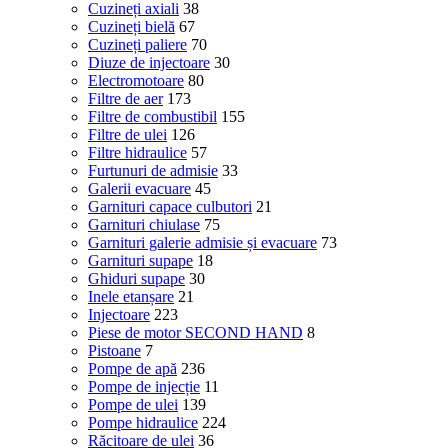
Cuzineți axiali
38
Cuzineți bielă
67
Cuzineți paliere
70
Diuze de injectoare
30
Electromotoare
80
Filtre de aer
173
Filtre de combustibil
155
Filtre de ulei
126
Filtre hidraulice
57
Furtunuri de admisie
33
Galerii evacuare
45
Garnituri capace culbutori
21
Garnituri chiulase
75
Garnituri galerie admisie și evacuare
73
Garnituri supape
18
Ghiduri supape
30
Inele etanșare
21
Injectoare
223
Piese de motor SECOND HAND
8
Pistoane
7
Pompe de apă
236
Pompe de injecție
11
Pompe de ulei
139
Pompe hidraulice
224
Răcitoare de ulei
36