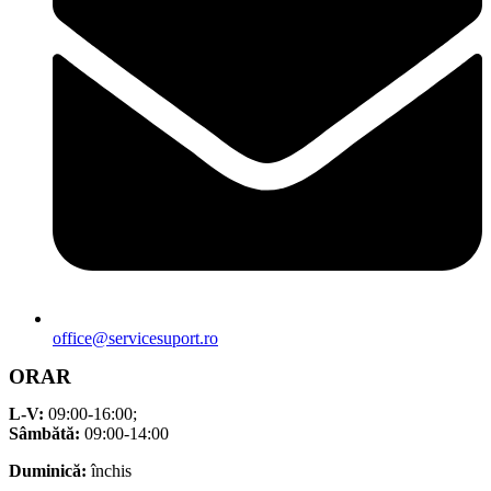
office@servicesuport.ro
ORAR
L-V:
09:00-16:00;
Sâmbătă:
09:00-14:00
Duminică:
închis