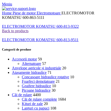
Meniu
Home
Piese de motor
Electromotoare
ELECTROMOTOR
KOMATSU 600-863-5111
ELECTROMOTOR KOMATSU 600-813-9322
Back to products
ELECTROMOTOR KOMATSU 600-813-9511
Categorii de produse
Accesorii motor
59
Alternatoare
57
Anvelope agricole și industriale
20
Atașamente hidraulice
71
Concasoare hidraulice rotative
10
Foarfeci demolatoare
21
Graifere hidraulice
10
Picoane hidraulice
30
Căi de rulare
4400
Căi de rulare complete
1684
Kituri de zale
20
Lanțuri cu papuci
108