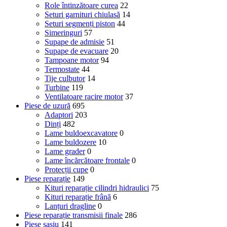
Role întinzătoare curea
22
Seturi garnituri chiulasă
14
Seturi segmenți piston
44
Simeringuri
57
Supape de admisie
51
Supape de evacuare
20
Tampoane motor
94
Termostate
44
Tije culbutor
14
Turbine
119
Ventilatoare racire motor
37
Piese de uzură
695
Adaptori
203
Dinți
482
Lame buldoexcavatore
0
Lame buldozere
10
Lame grader
0
Lame încărcătoare frontale
0
Protecții cupe
0
Piese reparație
149
Kituri reparație cilindri hidraulici
75
Kituri reparație frână
6
Lanțuri dragline
0
Piese reparație transmisii finale
286
Piese șasiu
141