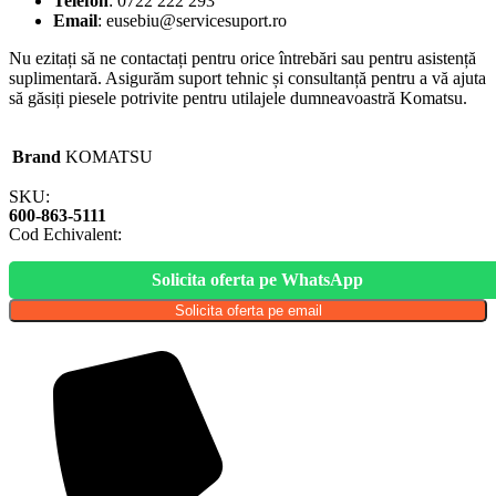
Telefon
: 0722 222 293
Email
:
eusebiu@servicesuport.ro
Nu ezitați să ne contactați pentru orice întrebări sau pentru asistență
suplimentară. Asigurăm suport tehnic și consultanță pentru a vă ajuta
să găsiți piesele potrivite pentru utilajele dumneavoastră Komatsu.
Brand
KOMATSU
SKU:
600-863-5111
Cod Echivalent:
Solicita oferta pe WhatsApp
Solicita oferta pe email