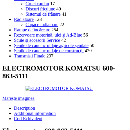
Cruci cardan
17
Discuri fricțiune
49
Sistemul de frânare
41
Radiatoare
128
Capace radiatoare
22
Rampe de încărcare
254
Rezervoare motorină, ulei și Ad-Blue
56
Scule și accesorii Service
42
Șenile de cauciuc utilaje agricole șenilate
50
Șenile de cauciuc utilaje de construcții
420
Transmisii Finale
297
ELECTROMOTOR KOMATSU 600-
863-5111
Mărește imaginea
Description
Additional information
Cod Echivalent