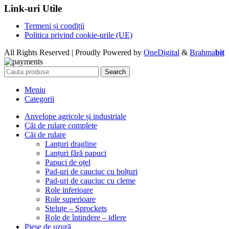
Link-uri Utile
Termeni și condiții
Politica privind cookie-urile (UE)
All Rights Reserved | Proudly Powered by
OneDigital
&
Brahma
bit
Search
Meniu
Categorii
Anvelope agricole și industriale
Căi de rulare complete
Căi de rulare
Lanțuri dragline
Lanțuri fără papuci
Papuci de oțel
Pad-uri de cauciuc cu bolțuri
Pad-uri de cauciuc cu cleme
Role inferioare
Role superioare
Steluțe – Sprockets
Role de întindere – idlere
Piese de uzură