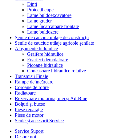
Dinți
Protecții cupe
Lame buldoexcavatore
Lame grader
Lame încărcătoare frontale
Lame buldozere
Șenile de cauciuc utilaje de construcții
Șenile de cauciuc utilaje agricole șenilate
Atașamente hidraulice
Graifere hidraulice
Foarfeci demolatoare
Picoane hidraulice
Concasoare hidraulice rotative
Transmisii Finale
Rampe de încărcare
Coroane de rotire
Radiatoare
Rezervoare motorină, ulei și Ad-Blue
Bolțuri și bucșe
Piese reparație
Piese de motor
Scule și accesorii Service
Service Suport
Despre noi