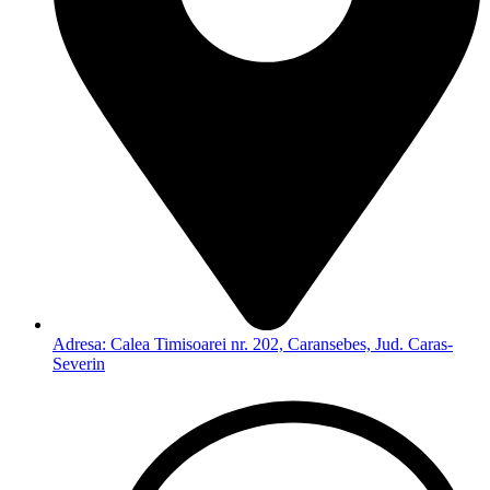
Adresa: Calea Timisoarei nr. 202, Caransebes, Jud. Caras-
Severin