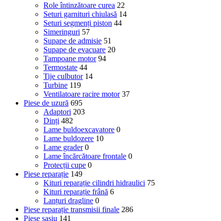
Role întinzătoare curea
22
Seturi garnituri chiulasă
14
Seturi segmenți piston
44
Simeringuri
57
Supape de admisie
51
Supape de evacuare
20
Tampoane motor
94
Termostate
44
Tije culbutor
14
Turbine
119
Ventilatoare racire motor
37
Piese de uzură
695
Adaptori
203
Dinți
482
Lame buldoexcavatore
0
Lame buldozere
10
Lame grader
0
Lame încărcătoare frontale
0
Protecții cupe
0
Piese reparație
149
Kituri reparație cilindri hidraulici
75
Kituri reparație frână
6
Lanțuri dragline
0
Piese reparație transmisii finale
286
Piese șasiu
141