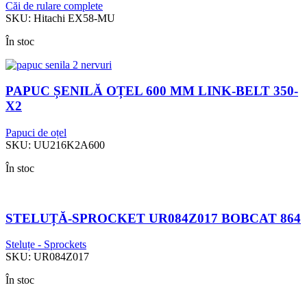
Căi de rulare complete
SKU:
Hitachi EX58-MU
În stoc
PAPUC ȘENILĂ OȚEL 600 MM LINK-BELT 350-
X2
Papuci de oțel
SKU:
UU216K2A600
În stoc
STELUȚĂ-SPROCKET UR084Z017 BOBCAT 864
Steluțe - Sprockets
SKU:
UR084Z017
În stoc