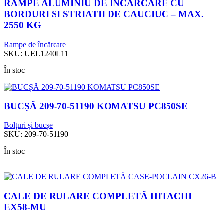
RAMPE ALUMINIU DE INCARCARE CU
BORDURI SI STRIATII DE CAUCIUC – MAX.
2550 KG
Rampe de încărcare
SKU:
UEL1240L11
În stoc
BUCȘĂ 209-70-51190 KOMATSU PC850SE
Bolțuri și bucșe
SKU:
209-70-51190
În stoc
CALE DE RULARE COMPLETĂ HITACHI
EX58-MU