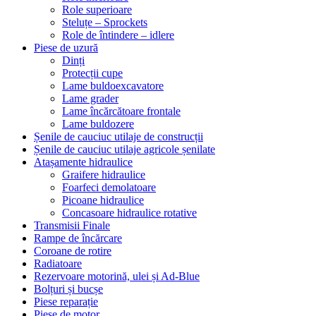
Role superioare
Steluțe – Sprockets
Role de întindere – idlere
Piese de uzură
Dinți
Protecții cupe
Lame buldoexcavatore
Lame grader
Lame încărcătoare frontale
Lame buldozere
Șenile de cauciuc utilaje de construcții
Șenile de cauciuc utilaje agricole șenilate
Atașamente hidraulice
Graifere hidraulice
Foarfeci demolatoare
Picoane hidraulice
Concasoare hidraulice rotative
Transmisii Finale
Rampe de încărcare
Coroane de rotire
Radiatoare
Rezervoare motorină, ulei și Ad-Blue
Bolțuri și bucșe
Piese reparație
Piese de motor