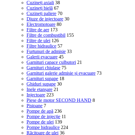
Cuzineți axiali
38
Cuzineți bielă
67
Cuzineți paliere
70
Diuze de injectoare
30
Electromotoare
80
Filtre de aer
173
Filtre de combustibil
155
Filtre de ulei
126
Filtre hidraulice
57
Furtunuri de admisie
33
Galerii evacuare
45
Garnituri capace culbutori
21
Garnituri chiulase
75
Garnituri galerie admisie și evacuare
73
Garnituri supape
18
Ghiduri supape
30
Inele etanșare
21
Injectoare
223
Piese de motor SECOND HAND
8
Pistoane
7
Pompe de apă
236
Pompe de injecție
11
Pompe de ulei
139
Pompe hidraulice
224
Răcitoare de ulei
36