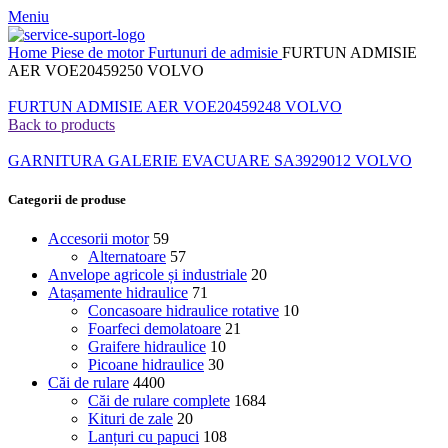
Meniu
Home
Piese de motor
Furtunuri de admisie
FURTUN ADMISIE
AER VOE20459250 VOLVO
FURTUN ADMISIE AER VOE20459248 VOLVO
Back to products
GARNITURA GALERIE EVACUARE SA3929012 VOLVO
Categorii de produse
Accesorii motor
59
Alternatoare
57
Anvelope agricole și industriale
20
Atașamente hidraulice
71
Concasoare hidraulice rotative
10
Foarfeci demolatoare
21
Graifere hidraulice
10
Picoane hidraulice
30
Căi de rulare
4400
Căi de rulare complete
1684
Kituri de zale
20
Lanțuri cu papuci
108