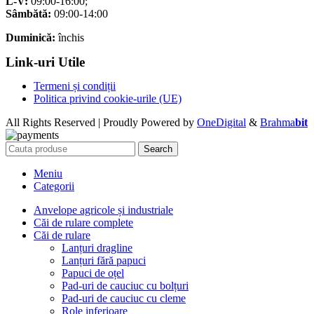
L-V:
09:00-16:00;
Sâmbătă:
09:00-14:00
Duminică:
închis
Link-uri Utile
Termeni și condiții
Politica privind cookie-urile (UE)
All Rights Reserved | Proudly Powered by
OneDigital
&
Brahma
bit
Search
Meniu
Categorii
Anvelope agricole și industriale
Căi de rulare complete
Căi de rulare
Lanțuri dragline
Lanțuri fără papuci
Papuci de oțel
Pad-uri de cauciuc cu bolțuri
Pad-uri de cauciuc cu cleme
Role inferioare