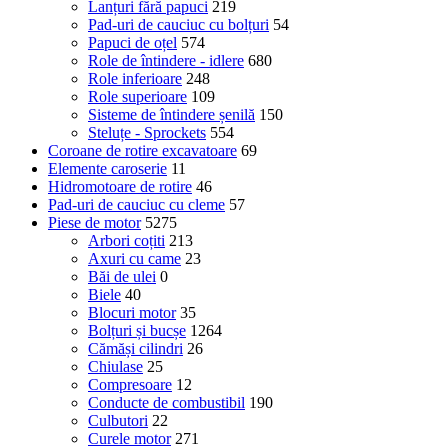
Lanțuri fără papuci
219
Pad-uri de cauciuc cu bolțuri
54
Papuci de oțel
574
Role de întindere - idlere
680
Role inferioare
248
Role superioare
109
Sisteme de întindere șenilă
150
Steluțe - Sprockets
554
Coroane de rotire excavatoare
69
Elemente caroserie
11
Hidromotoare de rotire
46
Pad-uri de cauciuc cu cleme
57
Piese de motor
5275
Arbori coțiti
213
Axuri cu came
23
Băi de ulei
0
Biele
40
Blocuri motor
35
Bolțuri și bucșe
1264
Cămăși cilindri
26
Chiulase
25
Compresoare
12
Conducte de combustibil
190
Culbutori
22
Curele motor
271