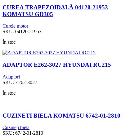
CUREA TRAPEZOIDALĂ 04120-21953
KOMATSU GD305
Curele motor
SKU:
04120-21953
În stoc
ADAPTOR E262-3027 HYUNDAI RC215
Adaptori
SKU:
E262-3027
În stoc
CUZINETI BIELA KOMATSU 6742-01-2810
Cuzineți bielă
SKU:
6742-01-2810