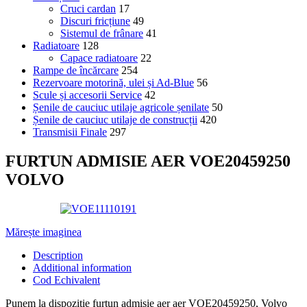
Cruci cardan
17
Discuri fricțiune
49
Sistemul de frânare
41
Radiatoare
128
Capace radiatoare
22
Rampe de încărcare
254
Rezervoare motorină, ulei și Ad-Blue
56
Scule și accesorii Service
42
Șenile de cauciuc utilaje agricole șenilate
50
Șenile de cauciuc utilaje de construcții
420
Transmisii Finale
297
FURTUN ADMISIE AER VOE20459250
VOLVO
Mărește imaginea
Description
Additional information
Cod Echivalent
Punem la dispozitie furtun admisie aer aer VOE20459250, Volvo