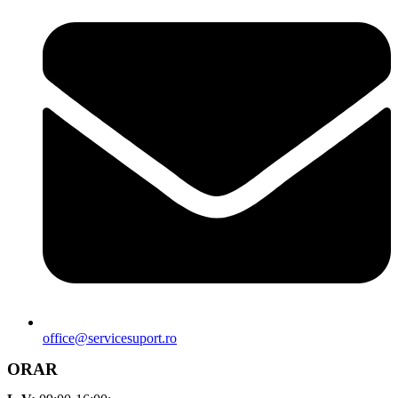
office@servicesuport.ro
ORAR