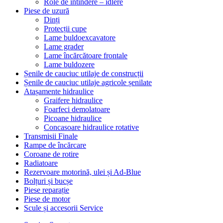
Role de întindere – idlere
Piese de uzură
Dinți
Protecții cupe
Lame buldoexcavatore
Lame grader
Lame încărcătoare frontale
Lame buldozere
Șenile de cauciuc utilaje de construcții
Șenile de cauciuc utilaje agricole șenilate
Atașamente hidraulice
Graifere hidraulice
Foarfeci demolatoare
Picoane hidraulice
Concasoare hidraulice rotative
Transmisii Finale
Rampe de încărcare
Coroane de rotire
Radiatoare
Rezervoare motorină, ulei și Ad-Blue
Bolțuri și bucșe
Piese reparație
Piese de motor
Scule și accesorii Service