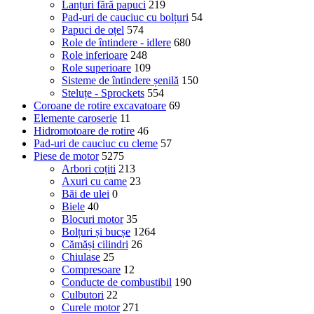
Lanțuri fără papuci
219
Pad-uri de cauciuc cu bolțuri
54
Papuci de oțel
574
Role de întindere - idlere
680
Role inferioare
248
Role superioare
109
Sisteme de întindere șenilă
150
Steluțe - Sprockets
554
Coroane de rotire excavatoare
69
Elemente caroserie
11
Hidromotoare de rotire
46
Pad-uri de cauciuc cu cleme
57
Piese de motor
5275
Arbori coțiti
213
Axuri cu came
23
Băi de ulei
0
Biele
40
Blocuri motor
35
Bolțuri și bucșe
1264
Cămăși cilindri
26
Chiulase
25
Compresoare
12
Conducte de combustibil
190
Culbutori
22
Curele motor
271