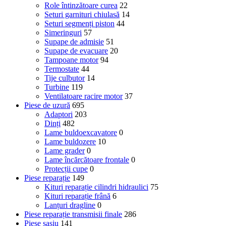
Role întinzătoare curea
22
Seturi garnituri chiulasă
14
Seturi segmenți piston
44
Simeringuri
57
Supape de admisie
51
Supape de evacuare
20
Tampoane motor
94
Termostate
44
Tije culbutor
14
Turbine
119
Ventilatoare racire motor
37
Piese de uzură
695
Adaptori
203
Dinți
482
Lame buldoexcavatore
0
Lame buldozere
10
Lame grader
0
Lame încărcătoare frontale
0
Protecții cupe
0
Piese reparație
149
Kituri reparație cilindri hidraulici
75
Kituri reparație frână
6
Lanțuri dragline
0
Piese reparație transmisii finale
286
Piese șasiu
141