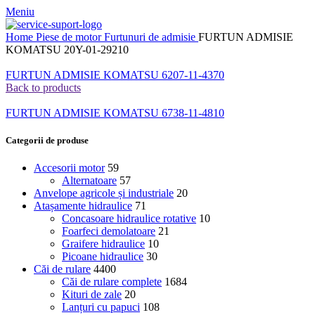
Meniu
Home
Piese de motor
Furtunuri de admisie
FURTUN ADMISIE
KOMATSU 20Y-01-29210
FURTUN ADMISIE KOMATSU 6207-11-4370
Back to products
FURTUN ADMISIE KOMATSU 6738-11-4810
Categorii de produse
Accesorii motor
59
Alternatoare
57
Anvelope agricole și industriale
20
Atașamente hidraulice
71
Concasoare hidraulice rotative
10
Foarfeci demolatoare
21
Graifere hidraulice
10
Picoane hidraulice
30
Căi de rulare
4400
Căi de rulare complete
1684
Kituri de zale
20
Lanțuri cu papuci
108