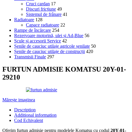
Cruci cardan
17
Discuri fricțiune
49
Sistemul de frânare
41
Radiatoare
128
Capace radiatoare
22
Rampe de încărcare
254
Rezervoare motorină, ulei și Ad-Blue
56
Scule și accesorii Service
42
Șenile de cauciuc utilaje agricole șenilate
50
Șenile de cauciuc utilaje de construcții
420
Transmisii Finale
297
FURTUN ADMISIE KOMATSU 20Y-01-
29210
Mărește imaginea
Description
Additional information
Cod Echivalent
Oferim furtun admisie pentru modelele Komatsu cu codul
20Y-01-