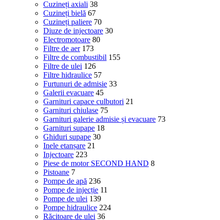
Cuzineți axiali
38
Cuzineți bielă
67
Cuzineți paliere
70
Diuze de injectoare
30
Electromotoare
80
Filtre de aer
173
Filtre de combustibil
155
Filtre de ulei
126
Filtre hidraulice
57
Furtunuri de admisie
33
Galerii evacuare
45
Garnituri capace culbutori
21
Garnituri chiulase
75
Garnituri galerie admisie și evacuare
73
Garnituri supape
18
Ghiduri supape
30
Inele etanșare
21
Injectoare
223
Piese de motor SECOND HAND
8
Pistoane
7
Pompe de apă
236
Pompe de injecție
11
Pompe de ulei
139
Pompe hidraulice
224
Răcitoare de ulei
36