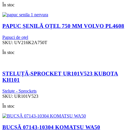
În stoc
PAPUC ȘENILĂ OȚEL 750 MM VOLVO PL4608
Papuci de oțel
SKU:
UV216K2A750T
În stoc
STELUȚĂ-SPROCKET UR101V523 KUBOTA
KH101
Steluțe - Sprockets
SKU:
UR101V523
În stoc
BUCȘĂ 07143-10304 KOMATSU WA50