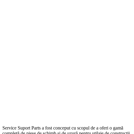
Service Suport Parts a fost conceput cu scopul de a oferi o gamă
completă de piese de schimb și de uzură pentru utilaje de construcții.