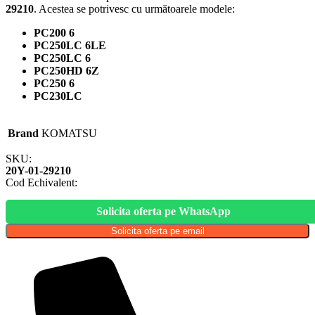
29210
. Acestea se potrivesc cu următoarele modele:
PC200 6
PC250LC 6LE
PC250LC 6
PC250HD 6Z
PC250 6
PC230LC
Brand
KOMATSU
SKU:
20Y-01-29210
Cod Echivalent:
Solicita oferta pe WhatsApp
Solicita oferta pe email