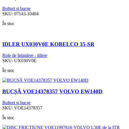
Bolțuri și bucșe
SKU:
07143-10404
În stoc
IDLER UX030V0E KOBELCO 35-SR
Role de întindere - idlere
SKU:
UX030V0E
În stoc
BUCȘĂ VOE14378357 VOLVO EW140D
Bolțuri și bucșe
SKU:
VOE14378357
În stoc