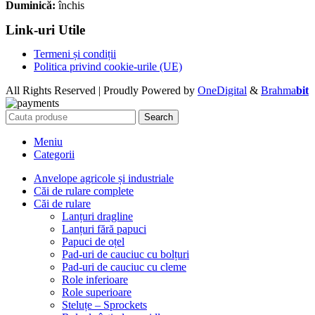
Duminică:
închis
Link-uri Utile
Termeni și condiții
Politica privind cookie-urile (UE)
All Rights Reserved | Proudly Powered by
OneDigital
&
Brahma
bit
Search
Meniu
Categorii
Anvelope agricole și industriale
Căi de rulare complete
Căi de rulare
Lanțuri dragline
Lanțuri fără papuci
Papuci de oțel
Pad-uri de cauciuc cu bolțuri
Pad-uri de cauciuc cu cleme
Role inferioare
Role superioare
Steluțe – Sprockets