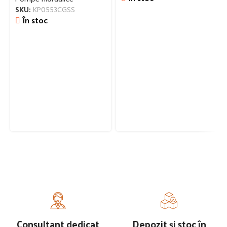
SKU:
KP0553CGSS
În stoc
Consultant dedicat
Depozit și stoc în