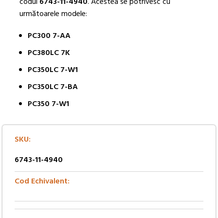
codul
6743-11-4940
. Acestea se potrivesc cu
următoarele modele:
PC300 7-AA
PC380LC 7K
PC350LC 7-W1
PC350LC 7-BA
PC350 7-W1
SKU:
6743-11-4940
Cod Echivalent: