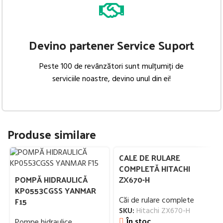
Devino partener Service Suport
Peste 100 de revânzători sunt mulțumiți de
serviciile noastre, devino unul din ei!
Produse similare
CALE DE RULARE
COMPLETĂ HITACHI
POMPĂ HIDRAULICĂ
ZX670-H
KP0553CGSS YANMAR
F15
Căi de rulare complete
SKU:
Hitachi ZX670-H
În stoc
Pompe hidraulice