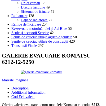
Cruci cardan
17
Discuri fricțiune
49
Sistemul de frânare
41
Radiatoare
128
Capace radiatoare
22
Rampe de încărcare
254
Rezervoare motorină, ulei și Ad-Blue
56
Scule și accesorii Service
42
Șenile de cauciuc utilaje agricole șenilate
50
Șenile de cauciuc utilaje de construcții
420
Transmisii Finale
297
GALERIE EVACUARE KOMATSU
6212-12-5250
Mărește imaginea
Description
Additional information
Cod Echivalent
Oferim galerie evacuare pentru modelele Komatsu cu codul
6212-