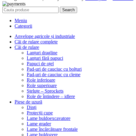
Search
Meniu
Categorii
Anvelope agricole și industriale
Căi de rulare complete
Căi de rulare
Lanțuri dragline
Lanțuri fără papuci
Papuci de oțel
Pad-uri de cauciuc cu bolțuri
Pad-uri de cauciuc cu cleme
Role inferioare
Role superioare
Steluțe – Sprockets
Role de întindere – idlere
Piese de uzură
Dinți
Protecții cupe
Lame buldoexcavatore
Lame grader
Lame încărcătoare frontale
Lame buldozere