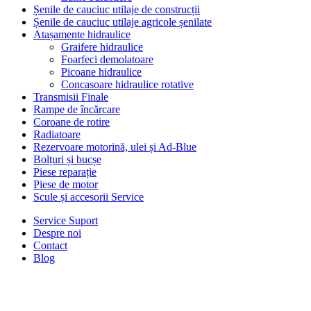
Șenile de cauciuc utilaje de construcții
Șenile de cauciuc utilaje agricole șenilate
Atașamente hidraulice
Graifere hidraulice
Foarfeci demolatoare
Picoane hidraulice
Concasoare hidraulice rotative
Transmisii Finale
Rampe de încărcare
Coroane de rotire
Radiatoare
Rezervoare motorină, ulei și Ad-Blue
Bolțuri și bucșe
Piese reparație
Piese de motor
Scule și accesorii Service
Service Suport
Despre noi
Contact
Blog