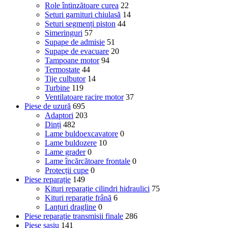
Role întinzătoare curea
22
Seturi garnituri chiulasă
14
Seturi segmenți piston
44
Simeringuri
57
Supape de admisie
51
Supape de evacuare
20
Tampoane motor
94
Termostate
44
Tije culbutor
14
Turbine
119
Ventilatoare racire motor
37
Piese de uzură
695
Adaptori
203
Dinți
482
Lame buldoexcavatore
0
Lame buldozere
10
Lame grader
0
Lame încărcătoare frontale
0
Protecții cupe
0
Piese reparație
149
Kituri reparație cilindri hidraulici
75
Kituri reparație frână
6
Lanțuri dragline
0
Piese reparație transmisii finale
286
Piese șasiu
141