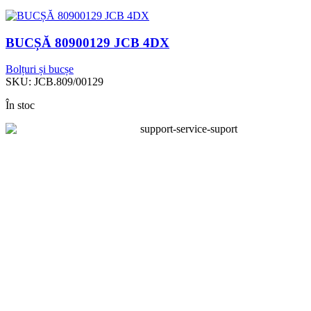
BUCȘĂ 80900129 JCB 4DX
Bolțuri și bucșe
SKU:
JCB.809/00129
În stoc