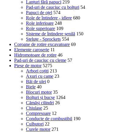
Lanțuri fără papuci
219
Pad-uri de cauciuc cu bolțuri
54
Papuci de oțel
574
Role de întindere - idlere
680
Role inferioare
248
Role superioare
109
Sisteme de întindere șenilă
150
Steluțe - Sprockets
554
Coroane de rotire excavatoare
69
Elemente caroserie
11
Hidromotoare de rotire
46
Pad-uri de cauciuc cu cleme
57
Piese de motor
5275
Arbori coțiti
213
Axuri cu came
23
Băi de ulei
0
Biele
40
Blocuri motor
35
Bolțuri și bucșe
1264
Cămăși cilindri
26
Chiulase
25
Compresoare
12
Conducte de combustibil
190
Culbutori
22
Curele motor
271