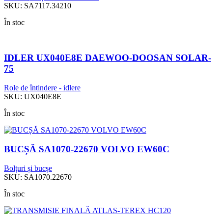
SKU:
SA7117.34210
În stoc
IDLER UX040E8E DAEWOO-DOOSAN SOLAR-
75
Role de întindere - idlere
SKU:
UX040E8E
În stoc
BUCȘĂ SA1070-22670 VOLVO EW60C
Bolțuri și bucșe
SKU:
SA1070.22670
În stoc