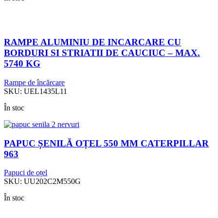
RAMPE ALUMINIU DE INCARCARE CU
BORDURI SI STRIATII DE CAUCIUC – MAX.
5740 KG
Rampe de încărcare
SKU:
UEL1435L11
În stoc
PAPUC ȘENILĂ OȚEL 550 MM CATERPILLAR
963
Papuci de oțel
SKU:
UU202C2M550G
În stoc