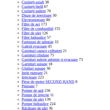
Cuzineți axiali
38
Cuzineți bielă
67
Cuzineți paliere
70
Diuze de injectoare
30
Electromotoare
80
Filtre de aer
173
Filtre de combustibil
155
Filtre de ulei
126
Filtre hidraulice
57
Furtunuri de admisie
33
Galerii evacuare
45
Garnituri capace culbutori
21
Garnituri chiulase
75
Garnituri galerie admisie și evacuare
73
Garnituri supape
18
Ghiduri supape
30
Inele etanșare
21
Injectoare
223
Piese de motor SECOND HAND
8
Pistoane
7
Pompe de apă
236
Pompe de injecție
11
Pompe de ulei
139
Pompe hidraulice
224
Răcitoare de ulei
36