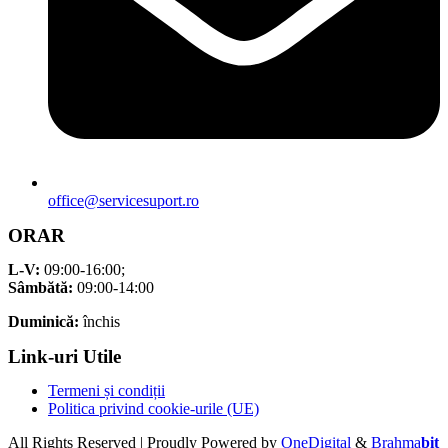
office@servicesuport.ro
ORAR
L-V:
09:00-16:00;
Sâmbătă:
09:00-14:00
Duminică:
închis
Link-uri Utile
Termeni și condiții
Politica privind cookie-urile (UE)
All Rights Reserved | Proudly Powered by
OneDigital
&
Brahma
bit