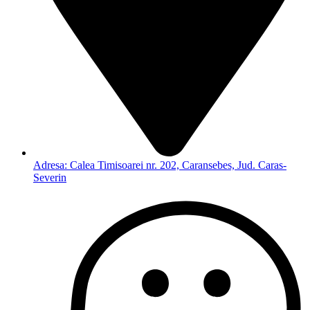
Adresa: Calea Timisoarei nr. 202, Caransebes, Jud. Caras-
Severin