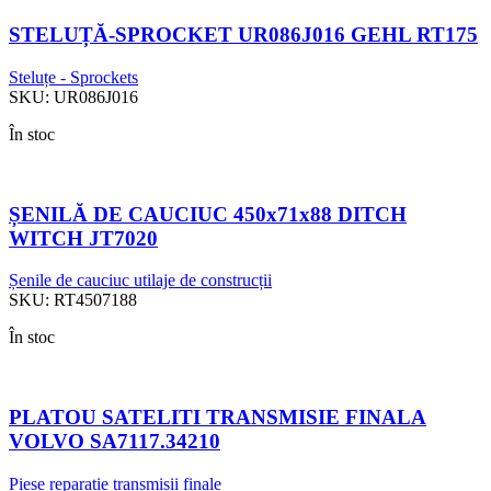
STELUȚĂ-SPROCKET UR086J016 GEHL RT175
Steluțe - Sprockets
SKU:
UR086J016
În stoc
ȘENILĂ DE CAUCIUC 450x71x88 DITCH
WITCH JT7020
Șenile de cauciuc utilaje de construcții
SKU:
RT4507188
În stoc
PLATOU SATELITI TRANSMISIE FINALA
VOLVO SA7117.34210
Piese reparație transmisii finale