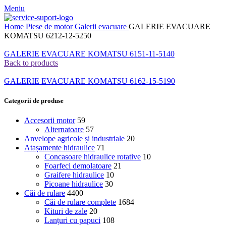
Meniu
Home
Piese de motor
Galerii evacuare
GALERIE EVACUARE
KOMATSU 6212-12-5250
GALERIE EVACUARE KOMATSU 6151-11-5140
Back to products
GALERIE EVACUARE KOMATSU 6162-15-5190
Categorii de produse
Accesorii motor
59
Alternatoare
57
Anvelope agricole și industriale
20
Atașamente hidraulice
71
Concasoare hidraulice rotative
10
Foarfeci demolatoare
21
Graifere hidraulice
10
Picoane hidraulice
30
Căi de rulare
4400
Căi de rulare complete
1684
Kituri de zale
20
Lanțuri cu papuci
108