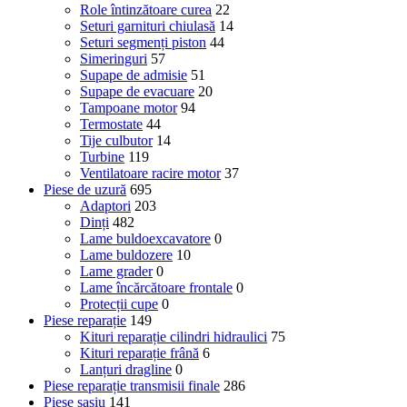
Role întinzătoare curea
22
Seturi garnituri chiulasă
14
Seturi segmenți piston
44
Simeringuri
57
Supape de admisie
51
Supape de evacuare
20
Tampoane motor
94
Termostate
44
Tije culbutor
14
Turbine
119
Ventilatoare racire motor
37
Piese de uzură
695
Adaptori
203
Dinți
482
Lame buldoexcavatore
0
Lame buldozere
10
Lame grader
0
Lame încărcătoare frontale
0
Protecții cupe
0
Piese reparație
149
Kituri reparație cilindri hidraulici
75
Kituri reparație frână
6
Lanțuri dragline
0
Piese reparație transmisii finale
286
Piese șasiu
141