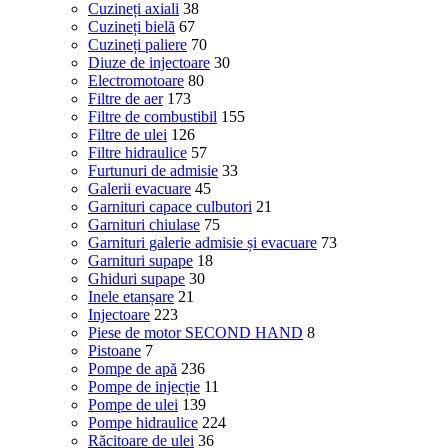
Cuzineți axiali
38
Cuzineți bielă
67
Cuzineți paliere
70
Diuze de injectoare
30
Electromotoare
80
Filtre de aer
173
Filtre de combustibil
155
Filtre de ulei
126
Filtre hidraulice
57
Furtunuri de admisie
33
Galerii evacuare
45
Garnituri capace culbutori
21
Garnituri chiulase
75
Garnituri galerie admisie și evacuare
73
Garnituri supape
18
Ghiduri supape
30
Inele etanșare
21
Injectoare
223
Piese de motor SECOND HAND
8
Pistoane
7
Pompe de apă
236
Pompe de injecție
11
Pompe de ulei
139
Pompe hidraulice
224
Răcitoare de ulei
36