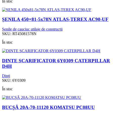
În stoc
ȘENILA 450×81-5x78N ATLAS-TEREX AC90-UF
Șenile de cauciuc utilaje de construcții
SKU:
RT45081578N
În stoc
DINTE SCARIFICATOR 6Y0309 CATERPILLAR
D4H
Dinți
SKU:
6Y0309
În stoc
BUCȘĂ 20A-70-11120 KOMATSU PC08UU