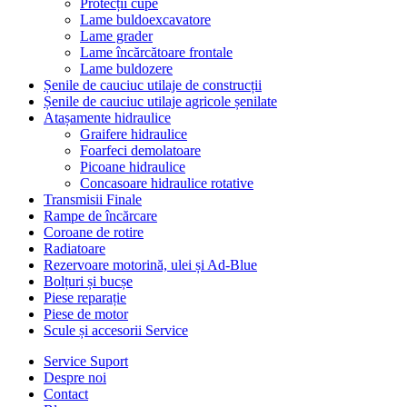
Protecții cupe
Lame buldoexcavatore
Lame grader
Lame încărcătoare frontale
Lame buldozere
Șenile de cauciuc utilaje de construcții
Șenile de cauciuc utilaje agricole șenilate
Atașamente hidraulice
Graifere hidraulice
Foarfeci demolatoare
Picoane hidraulice
Concasoare hidraulice rotative
Transmisii Finale
Rampe de încărcare
Coroane de rotire
Radiatoare
Rezervoare motorină, ulei și Ad-Blue
Bolțuri și bucșe
Piese reparație
Piese de motor
Scule și accesorii Service
Service Suport
Despre noi
Contact