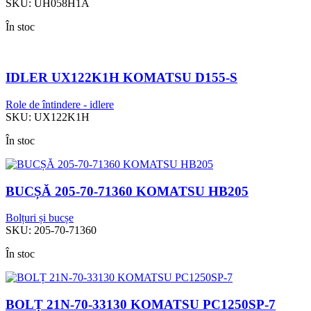
SKU:
UH058H1A
În stoc
IDLER UX122K1H KOMATSU D155-S
Role de întindere - idlere
SKU:
UX122K1H
În stoc
BUCȘĂ 205-70-71360 KOMATSU HB205
Bolțuri și bucșe
SKU:
205-70-71360
În stoc
BOLȚ 21N-70-33130 KOMATSU PC1250SP-7