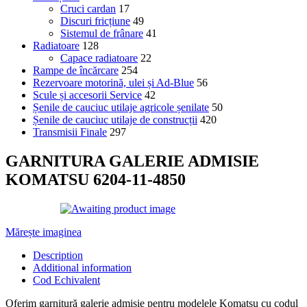
Cruci cardan
17
Discuri fricțiune
49
Sistemul de frânare
41
Radiatoare
128
Capace radiatoare
22
Rampe de încărcare
254
Rezervoare motorină, ulei și Ad-Blue
56
Scule și accesorii Service
42
Șenile de cauciuc utilaje agricole șenilate
50
Șenile de cauciuc utilaje de construcții
420
Transmisii Finale
297
GARNITURA GALERIE ADMISIE
KOMATSU 6204-11-4850
Mărește imaginea
Description
Additional information
Cod Echivalent
Oferim garnitură galerie admisie pentru modelele Komatsu cu codul