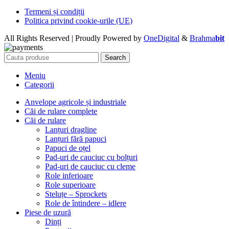
Termeni și condiții
Politica privind cookie-urile (UE)
All Rights Reserved | Proudly Powered by
OneDigital
&
Brahma
bit
Search
Meniu
Categorii
Anvelope agricole și industriale
Căi de rulare complete
Căi de rulare
Lanțuri dragline
Lanțuri fără papuci
Papuci de oțel
Pad-uri de cauciuc cu bolțuri
Pad-uri de cauciuc cu cleme
Role inferioare
Role superioare
Steluțe – Sprockets
Role de întindere – idlere
Piese de uzură
Dinți