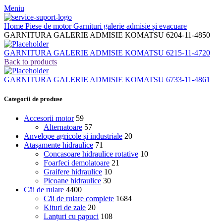
Meniu
Home
Piese de motor
Garnituri galerie admisie și evacuare
GARNITURA GALERIE ADMISIE KOMATSU 6204-11-4850
GARNITURA GALERIE ADMISIE KOMATSU 6215-11-4720
Back to products
GARNITURA GALERIE ADMISIE KOMATSU 6733-11-4861
Categorii de produse
Accesorii motor
59
Alternatoare
57
Anvelope agricole și industriale
20
Atașamente hidraulice
71
Concasoare hidraulice rotative
10
Foarfeci demolatoare
21
Graifere hidraulice
10
Picoane hidraulice
30
Căi de rulare
4400
Căi de rulare complete
1684
Kituri de zale
20
Lanțuri cu papuci
108