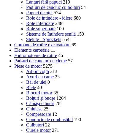
Lanțuri fără papuci
219
Pad-uri de cauciuc cu bolțuri
54
Papuci de oțel
574
Role de întindere - idlere
680
Role inferioare
248
Role superioare
109
Sisteme de întindere șenilă
150
Steluțe - Sprockets
554
Coroane de rotire excavatoare
69
Elemente caroserie
11
Hidromotoare de rotire
46
Pad-uri de cauciuc cu cleme
57
Piese de motor
5275
Arbori coțiti
213
Axuri cu came
23
Băi de ulei
0
Biele
40
Blocuri motor
35
Bolțuri și bucșe
1264
Cămăși cilindri
26
Chiulase
25
Compresoare
12
Conducte de combustibil
190
Culbutori
22
Curele motor
271