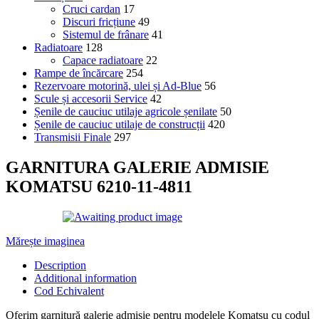
Cruci cardan
17
Discuri fricțiune
49
Sistemul de frânare
41
Radiatoare
128
Capace radiatoare
22
Rampe de încărcare
254
Rezervoare motorină, ulei și Ad-Blue
56
Scule și accesorii Service
42
Șenile de cauciuc utilaje agricole șenilate
50
Șenile de cauciuc utilaje de construcții
420
Transmisii Finale
297
GARNITURA GALERIE ADMISIE
KOMATSU 6210-11-4811
Mărește imaginea
Description
Additional information
Cod Echivalent
Oferim garnitură galerie admisie pentru modelele Komatsu cu codul