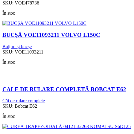
SKU:
VOE478736
În stoc
BUCȘĂ VOE11093211 VOLVO L150C
Bolțuri și bucșe
SKU:
VOE11093211
În stoc
CALE DE RULARE COMPLETĂ BOBCAT E62
Căi de rulare complete
SKU:
Bobcat E62
În stoc