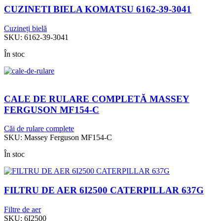
CUZINETI BIELA KOMATSU 6162-39-3041
Cuzineți bielă
SKU:
6162-39-3041
În stoc
CALE DE RULARE COMPLETĂ MASSEY
FERGUSON MF154-C
Căi de rulare complete
SKU:
Massey Ferguson MF154-C
În stoc
FILTRU DE AER 6I2500 CATERPILLAR 637G
Filtre de aer
SKU:
6I2500