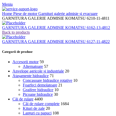
Meniu
Home
Piese de motor
Garnituri galerie admisie și evacuare
GARNITURA GALERIE ADMISIE KOMATSU 6210-11-4811
GARNITURA GALERIE ADMISIE KOMATSU 6162-13-4812
Back to products
GARNITURA GALERIE ADMISIE KOMATSU 6127-11-4822
Categorii de produse
Accesorii motor
59
Alternatoare
57
Anvelope agricole și industriale
20
Atașamente hidraulice
71
Concasoare hidraulice rotative
10
Foarfeci demolatoare
21
Graifere hidraulice
10
Picoane hidraulice
30
Căi de rulare
4400
Căi de rulare complete
1684
Kituri de zale
20
Lanțuri cu papuci
108