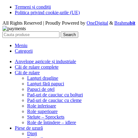
Termeni și condiții
Politica privind cookie-urile (UE)
All Rights Reserved | Proudly Powered by
OneDigital
&
Brahma
bit
Search
Meniu
Categorii
Anvelope agricole și industriale
Căi de rulare complete
Căi de rulare
Lanțuri dragline
Lanțuri fără papuci
Papuci de oțel
Pad-uri de cauciuc cu bolțuri
Pad-uri de cauciuc cu cleme
Role inferioare
Role superioare
Steluțe – Sprockets
Role de întindere – idlere
Piese de uzură
Dinți