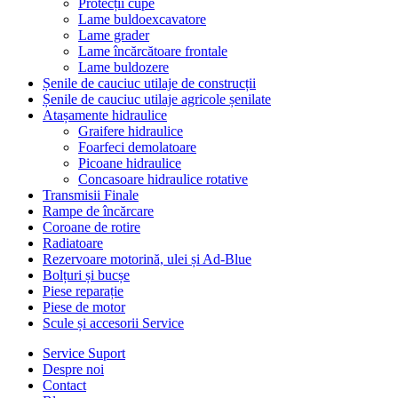
Protecții cupe
Lame buldoexcavatore
Lame grader
Lame încărcătoare frontale
Lame buldozere
Șenile de cauciuc utilaje de construcții
Șenile de cauciuc utilaje agricole șenilate
Atașamente hidraulice
Graifere hidraulice
Foarfeci demolatoare
Picoane hidraulice
Concasoare hidraulice rotative
Transmisii Finale
Rampe de încărcare
Coroane de rotire
Radiatoare
Rezervoare motorină, ulei și Ad-Blue
Bolțuri și bucșe
Piese reparație
Piese de motor
Scule și accesorii Service
Service Suport
Despre noi
Contact