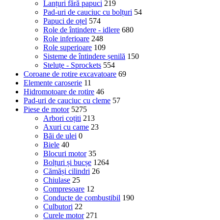
Lanțuri fără papuci
219
Pad-uri de cauciuc cu bolțuri
54
Papuci de oțel
574
Role de întindere - idlere
680
Role inferioare
248
Role superioare
109
Sisteme de întindere șenilă
150
Steluțe - Sprockets
554
Coroane de rotire excavatoare
69
Elemente caroserie
11
Hidromotoare de rotire
46
Pad-uri de cauciuc cu cleme
57
Piese de motor
5275
Arbori coțiti
213
Axuri cu came
23
Băi de ulei
0
Biele
40
Blocuri motor
35
Bolțuri și bucșe
1264
Cămăși cilindri
26
Chiulase
25
Compresoare
12
Conducte de combustibil
190
Culbutori
22
Curele motor
271