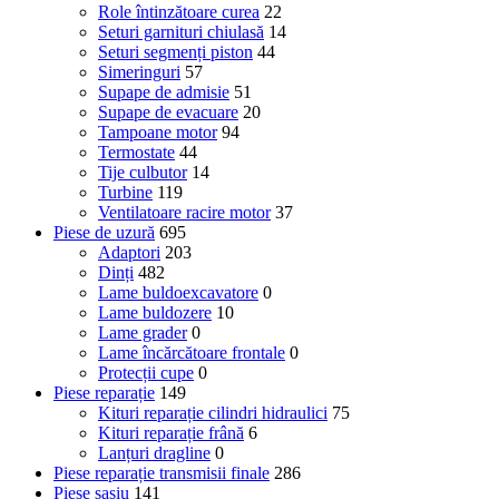
Role întinzătoare curea
22
Seturi garnituri chiulasă
14
Seturi segmenți piston
44
Simeringuri
57
Supape de admisie
51
Supape de evacuare
20
Tampoane motor
94
Termostate
44
Tije culbutor
14
Turbine
119
Ventilatoare racire motor
37
Piese de uzură
695
Adaptori
203
Dinți
482
Lame buldoexcavatore
0
Lame buldozere
10
Lame grader
0
Lame încărcătoare frontale
0
Protecții cupe
0
Piese reparație
149
Kituri reparație cilindri hidraulici
75
Kituri reparație frână
6
Lanțuri dragline
0
Piese reparație transmisii finale
286
Piese șasiu
141