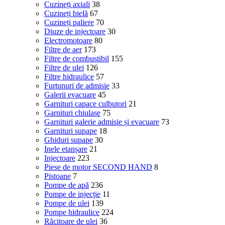
Cuzineți axiali
38
Cuzineți bielă
67
Cuzineți paliere
70
Diuze de injectoare
30
Electromotoare
80
Filtre de aer
173
Filtre de combustibil
155
Filtre de ulei
126
Filtre hidraulice
57
Furtunuri de admisie
33
Galerii evacuare
45
Garnituri capace culbutori
21
Garnituri chiulase
75
Garnituri galerie admisie și evacuare
73
Garnituri supape
18
Ghiduri supape
30
Inele etanșare
21
Injectoare
223
Piese de motor SECOND HAND
8
Pistoane
7
Pompe de apă
236
Pompe de injecție
11
Pompe de ulei
139
Pompe hidraulice
224
Răcitoare de ulei
36