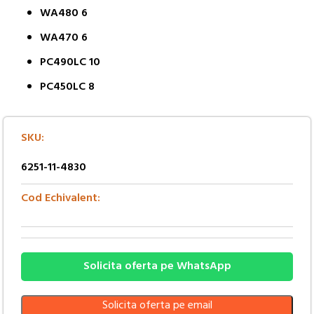
WA480 6
WA470 6
PC490LC 10
PC450LC 8
SKU:
6251-11-4830
Cod Echivalent:
Solicita oferta pe WhatsApp
Solicita oferta pe email