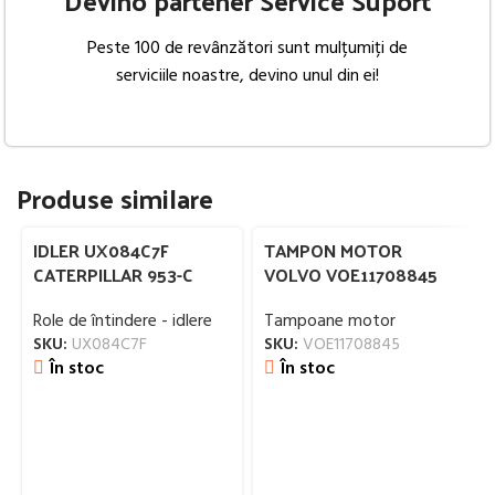
Devino partener Service Suport
Peste 100 de revânzători sunt mulțumiți de
serviciile noastre, devino unul din ei!
Produse similare
IDLER UX084C7F
TAMPON MOTOR
CATERPILLAR 953-C
VOLVO VOE11708845
Role de întindere - idlere
Tampoane motor
SKU:
UX084C7F
SKU:
VOE11708845
În stoc
În stoc