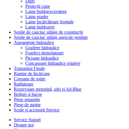
Dinți
Protecții cupe
Lame buldoexcavatore
Lame grader
Lame încărcătoare frontale
Lame buldozere
Șenile de cauciuc utilaje de construcții
Șenile de cauciuc utilaje agricole șenilate
Atașamente hidraulice
Graifere hidraulice
Foarfeci demolatoare
Picoane hidraulice
Concasoare hidraulice rotative
Transmisii Finale
Rampe de încărcare
Coroane de rotire
Radiatoare
Rezervoare motorină, ulei și Ad-Blue
Bolțuri și bucșe
Piese reparație
Piese de motor
Scule și accesorii Service
Service Suport
Despre noi