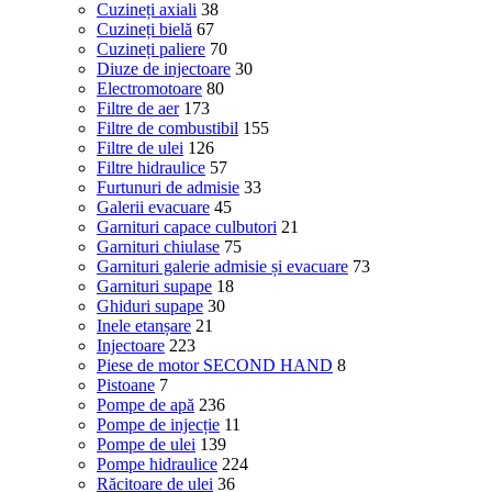
Cuzineți axiali
38
Cuzineți bielă
67
Cuzineți paliere
70
Diuze de injectoare
30
Electromotoare
80
Filtre de aer
173
Filtre de combustibil
155
Filtre de ulei
126
Filtre hidraulice
57
Furtunuri de admisie
33
Galerii evacuare
45
Garnituri capace culbutori
21
Garnituri chiulase
75
Garnituri galerie admisie și evacuare
73
Garnituri supape
18
Ghiduri supape
30
Inele etanșare
21
Injectoare
223
Piese de motor SECOND HAND
8
Pistoane
7
Pompe de apă
236
Pompe de injecție
11
Pompe de ulei
139
Pompe hidraulice
224
Răcitoare de ulei
36