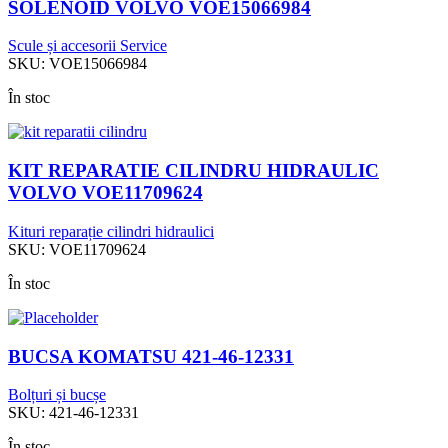
SOLENOID VOLVO VOE15066984
Scule și accesorii Service
SKU:
VOE15066984
În stoc
KIT REPARATIE CILINDRU HIDRAULIC
VOLVO VOE11709624
Kituri reparație cilindri hidraulici
SKU:
VOE11709624
În stoc
BUCSA KOMATSU 421-46-12331
Bolțuri și bucșe
SKU:
421-46-12331
În stoc