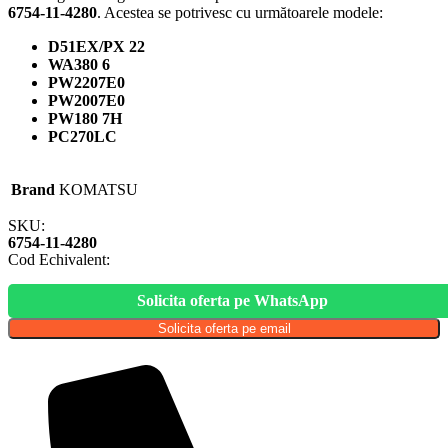
6754-11-4280
. Acestea se potrivesc cu următoarele modele:
D51EX/PX 22
WA380 6
PW2207E0
PW2007E0
PW180 7H
PC270LC
Brand
KOMATSU
SKU:
6754-11-4280
Cod Echivalent:
Solicita oferta pe WhatsApp
Solicita oferta pe email