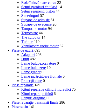
Role întinzătoare curea
22
Seturi garnituri chiulasă
14
Seturi segmenți piston
44
Simeringuri
57
Supape de admisie
51
Supape de evacuare
20
Tampoane motor
94
Termostate
44
Tije culbutor
14
Turbine
119
Ventilatoare racire motor
37
Piese de uzură
695
Adaptori
203
Dinți
482
Lame buldoexcavatore
0
Lame buldozere
10
Lame grader
0
Lame încărcătoare frontale
0
Protecții cupe
0
Piese reparație
149
Kituri reparație cilindri hidraulici
75
Kituri reparație frână
6
Lanțuri dragline
0
Piese reparație transmisii finale
286
Piese șasiu
141