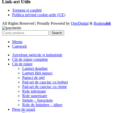
Link-uri Utile
Termeni și condiții
Politica privind cookie-urile (UE)
All Rights Reserved | Proudly Powered by
OneDigital
&
Brahma
bit
Search
Meniu
Categorii
Anvelope agricole și industriale
Căi de rulare complete
Căi de rulare
Lanțuri dragline
Lanțuri fără papuci
Papuci de oțel
Pad-uri de cauciuc cu bolțuri
Pad-uri de cauciuc cu cleme
Role inferioare
Role superioare
Steluțe – Sprockets
Role de întindere – idlere
Piese de uzură