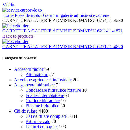
Meniu
Home
Piese de motor
Garnituri galerie admisie și evacuare
GARNITURA GALERIE ADMISIE KOMATSU 6754-11-4280
GARNITURA GALERIE ADMISIE KOMATSU 6211-11-4821
Back to products
GARNITURA GALERIE ADMISIE KOMATSU 6251-11-4820
Categorii de produse
Accesorii motor
59
Alternatoare
57
Anvelope agricole și industriale
20
Atașamente hidraulice
71
Concasoare hidraulice rotative
10
Foarfeci demolatoare
21
Graifere hidraulice
10
Picoane hidraulice
30
Căi de rulare
4400
Căi de rulare complete
1684
Kituri de zale
20
Lanțuri cu papuci
108