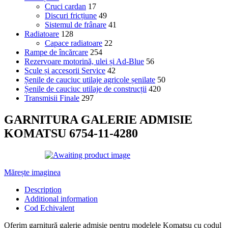
Cruci cardan
17
Discuri fricțiune
49
Sistemul de frânare
41
Radiatoare
128
Capace radiatoare
22
Rampe de încărcare
254
Rezervoare motorină, ulei și Ad-Blue
56
Scule și accesorii Service
42
Șenile de cauciuc utilaje agricole șenilate
50
Șenile de cauciuc utilaje de construcții
420
Transmisii Finale
297
GARNITURA GALERIE ADMISIE
KOMATSU 6754-11-4280
Mărește imaginea
Description
Additional information
Cod Echivalent
Oferim garnitură galerie admisie pentru modelele Komatsu cu codul