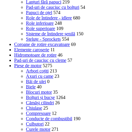
Lanțuri fără papuci
219
Pad-uri de cauciuc cu bolțuri
54
Papuci de oțel
574
Role de întindere - idlere
680
Role inferioare
248
Role superioare
109
Sisteme de întindere șenilă
150
Steluțe - Sprockets
554
Coroane de rotire excavatoare
69
Elemente caroserie
11
Hidromotoare de rotire
46
Pad-uri de cauciuc cu cleme
57
Piese de motor
5275
Arbori coțiti
213
Axuri cu came
23
Băi de ulei
0
Biele
40
Blocuri motor
35
Bolțuri și bucșe
1264
Cămăși cilindri
26
Chiulase
25
Compresoare
12
Conducte de combustibil
190
Culbutori
22
Curele motor
271