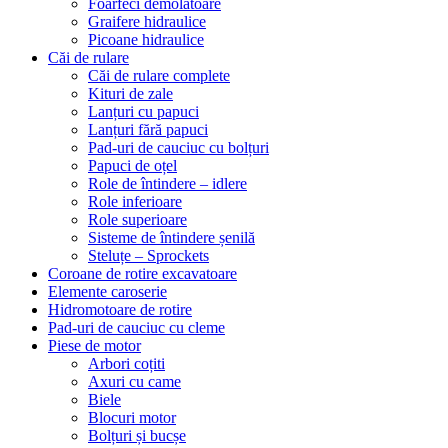
Foarfeci demolatoare
Graifere hidraulice
Picoane hidraulice
Căi de rulare
Căi de rulare complete
Kituri de zale
Lanțuri cu papuci
Lanțuri fără papuci
Pad-uri de cauciuc cu bolțuri
Papuci de oțel
Role de întindere – idlere
Role inferioare
Role superioare
Sisteme de întindere șenilă
Steluțe – Sprockets
Coroane de rotire excavatoare
Elemente caroserie
Hidromotoare de rotire
Pad-uri de cauciuc cu cleme
Piese de motor
Arbori coțiti
Axuri cu came
Biele
Blocuri motor
Bolțuri și bucșe