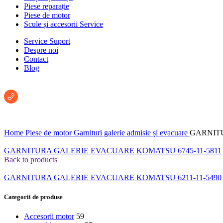
Piese reparație
Piese de motor
Scule și accesorii Service
Service Suport
Despre noi
Contact
Blog
Întreabă un consultant:
+40 722 222 293
Home
Piese de motor
Garnituri galerie admisie și evacuare
GARNITU
GARNITURA GALERIE EVACUARE KOMATSU 6745-11-5811
Back to products
GARNITURA GALERIE EVACUARE KOMATSU 6211-11-5490
Categorii de produse
Accesorii motor
59