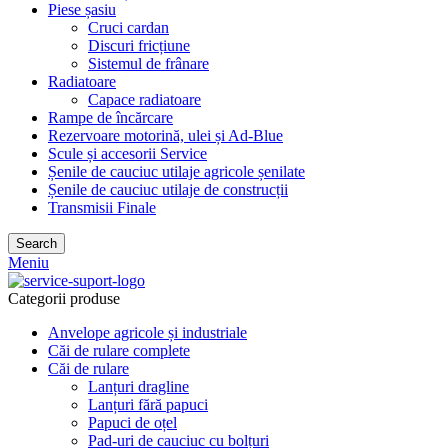
Piese șasiu
Cruci cardan
Discuri fricțiune
Sistemul de frânare
Radiatoare
Capace radiatoare
Rampe de încărcare
Rezervoare motorină, ulei și Ad-Blue
Scule și accesorii Service
Șenile de cauciuc utilaje agricole șenilate
Șenile de cauciuc utilaje de construcții
Transmisii Finale
Search
Meniu
Categorii produse
Anvelope agricole și industriale
Căi de rulare complete
Căi de rulare
Lanțuri dragline
Lanțuri fără papuci
Papuci de oțel
Pad-uri de cauciuc cu bolțuri