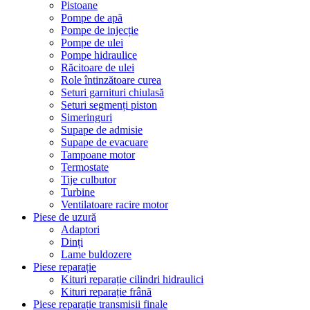
Pistoane
Pompe de apă
Pompe de injecție
Pompe de ulei
Pompe hidraulice
Răcitoare de ulei
Role întinzătoare curea
Seturi garnituri chiulasă
Seturi segmenți piston
Simeringuri
Supape de admisie
Supape de evacuare
Tampoane motor
Termostate
Tije culbutor
Turbine
Ventilatoare racire motor
Piese de uzură
Adaptori
Dinți
Lame buldozere
Piese reparație
Kituri reparație cilindri hidraulici
Kituri reparație frână
Piese reparație transmisii finale