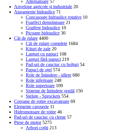
Alternatoare
57
Anvelope agricole și industriale
20
Atașamente hidraulice
71
Concasoare hidraulice rotative
10
Foarfeci demolatoare
21
Graifere hidraulice
10
Picoane hidraulice
30
Căi de rulare
4400
Căi de rulare complete
1684
Kituri de zale
20
Lanțuri cu papuci
108
Lanțuri fără papuci
219
Pad-uri de cauciuc cu bolțuri
54
Papuci de oțel
574
Role de întindere - idlere
680
Role inferioare
248
Role superioare
109
Sisteme de întindere șenilă
150
Steluțe - Sprockets
554
Coroane de rotire excavatoare
69
Elemente caroserie
11
Hidromotoare de rotire
46
Pad-uri de cauciuc cu cleme
57
Piese de motor
5275
Arbori coțiti
213