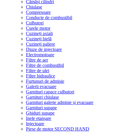
Cămăși cilindri
Chiulase
Compresoare
Conducte de combustibil
Culbutori
Curele motor
Cuzineți axiali
Cuzineți bielă
Cuzineți paliere
Diuze de injectoare
Electromotoare
Filtre de aer
Filtre de combustibil
Filtre de ulei
Filtre hidraulice
Furtunuri de admisie
Galerii evacuare
Garnituri capace culbutori
Garnituri chiulase
Garnituri galerie admisie și evacuare
Garnituri supape
Ghiduri supape
Inele etanșare
Injectoare
Piese de motor SECOND HAND