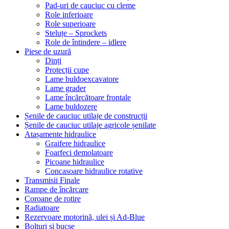
Pad-uri de cauciuc cu cleme
Role inferioare
Role superioare
Steluțe – Sprockets
Role de întindere – idlere
Piese de uzură
Dinți
Protecții cupe
Lame buldoexcavatore
Lame grader
Lame încărcătoare frontale
Lame buldozere
Șenile de cauciuc utilaje de construcții
Șenile de cauciuc utilaje agricole șenilate
Atașamente hidraulice
Graifere hidraulice
Foarfeci demolatoare
Picoane hidraulice
Concasoare hidraulice rotative
Transmisii Finale
Rampe de încărcare
Coroane de rotire
Radiatoare
Rezervoare motorină, ulei și Ad-Blue
Bolțuri și bucșe