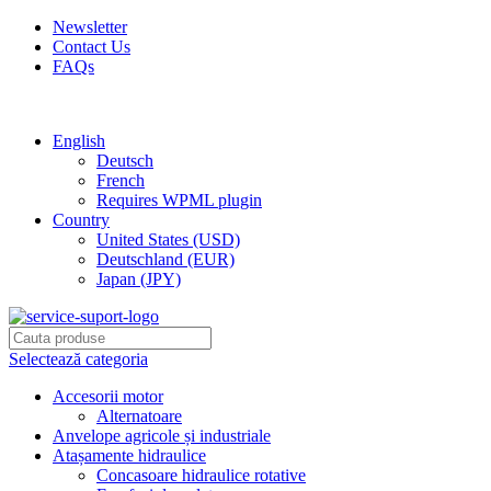
Newsletter
Contact Us
FAQs
Free shipping for all orders of $150
English
Deutsch
French
Requires WPML plugin
Country
United States (USD)
Deutschland (EUR)
Japan (JPY)
Selectează categoria
Accesorii motor
Alternatoare
Anvelope agricole și industriale
Atașamente hidraulice
Concasoare hidraulice rotative