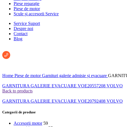
Piese reparație
Piese de motor
Scule și accesorii Service
Service Suport
Despre noi
Contact
Blog
Întreabă un consultant:
+40 722 222 293
Home
Piese de motor
Garnituri galerie admisie și evacuare
GARNIT
GARNITURA GALERIE EVACUARE VOE20557208 VOLVO
Back to products
GARNITURA GALERIE EVACUARE VOE20792408 VOLVO
Categorii de produse
Accesorii motor
59