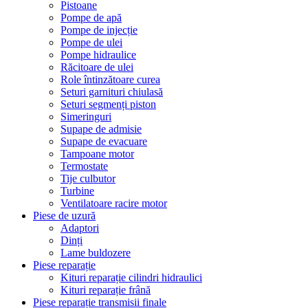
Pistoane
Pompe de apă
Pompe de injecție
Pompe de ulei
Pompe hidraulice
Răcitoare de ulei
Role întinzătoare curea
Seturi garnituri chiulasă
Seturi segmenți piston
Simeringuri
Supape de admisie
Supape de evacuare
Tampoane motor
Termostate
Tije culbutor
Turbine
Ventilatoare racire motor
Piese de uzură
Adaptori
Dinți
Lame buldozere
Piese reparație
Kituri reparație cilindri hidraulici
Kituri reparație frână
Piese reparație transmisii finale