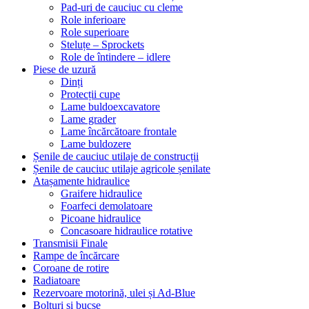
Pad-uri de cauciuc cu cleme
Role inferioare
Role superioare
Steluțe – Sprockets
Role de întindere – idlere
Piese de uzură
Dinți
Protecții cupe
Lame buldoexcavatore
Lame grader
Lame încărcătoare frontale
Lame buldozere
Șenile de cauciuc utilaje de construcții
Șenile de cauciuc utilaje agricole șenilate
Atașamente hidraulice
Graifere hidraulice
Foarfeci demolatoare
Picoane hidraulice
Concasoare hidraulice rotative
Transmisii Finale
Rampe de încărcare
Coroane de rotire
Radiatoare
Rezervoare motorină, ulei și Ad-Blue
Bolțuri și bucșe