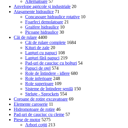
Alternatoare
57
Anvelope agricole și industriale
20
Atașamente hidraulice
71
Concasoare hidraulice rotative
10
Foarfeci demolatoare
21
Graifere hidraulice
10
Picoane hidraulice
30
Căi de rulare
4400
Căi de rulare complete
1684
Kituri de zale
20
Lanțuri cu papuci
108
Lanțuri fără papuci
219
Pad-uri de cauciuc cu bolțuri
54
Papuci de oțel
574
Role de întindere - idlere
680
Role inferioare
248
Role superioare
109
Sisteme de întindere șenilă
150
Steluțe - Sprockets
554
Coroane de rotire excavatoare
69
Elemente caroserie
11
Hidromotoare de rotire
46
Pad-uri de cauciuc cu cleme
57
Piese de motor
5275
Arbori coțiti
213