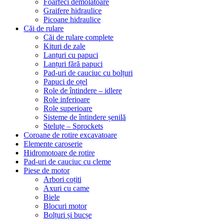
Foarfeci demolatoare
Graifere hidraulice
Picoane hidraulice
Căi de rulare
Căi de rulare complete
Kituri de zale
Lanțuri cu papuci
Lanțuri fără papuci
Pad-uri de cauciuc cu bolțuri
Papuci de oțel
Role de întindere – idlere
Role inferioare
Role superioare
Sisteme de întindere șenilă
Steluțe – Sprockets
Coroane de rotire excavatoare
Elemente caroserie
Hidromotoare de rotire
Pad-uri de cauciuc cu cleme
Piese de motor
Arbori coțiti
Axuri cu came
Biele
Blocuri motor
Bolțuri și bucșe