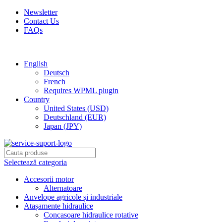
Newsletter
Contact Us
FAQs
Free shipping for all orders of $150
English
Deutsch
French
Requires WPML plugin
Country
United States (USD)
Deutschland (EUR)
Japan (JPY)
Selectează categoria
Accesorii motor
Alternatoare
Anvelope agricole și industriale
Atașamente hidraulice
Concasoare hidraulice rotative