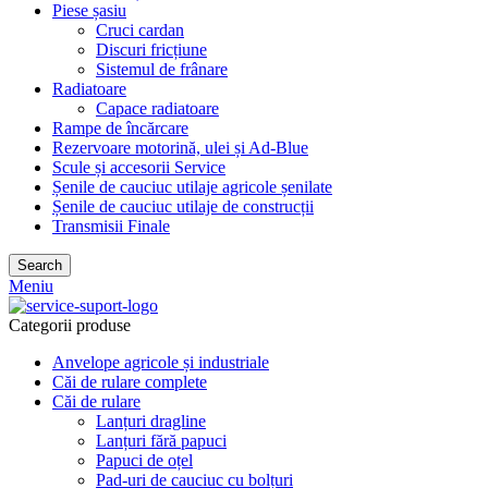
Piese șasiu
Cruci cardan
Discuri fricțiune
Sistemul de frânare
Radiatoare
Capace radiatoare
Rampe de încărcare
Rezervoare motorină, ulei și Ad-Blue
Scule și accesorii Service
Șenile de cauciuc utilaje agricole șenilate
Șenile de cauciuc utilaje de construcții
Transmisii Finale
Search
Meniu
Categorii produse
Anvelope agricole și industriale
Căi de rulare complete
Căi de rulare
Lanțuri dragline
Lanțuri fără papuci
Papuci de oțel
Pad-uri de cauciuc cu bolțuri