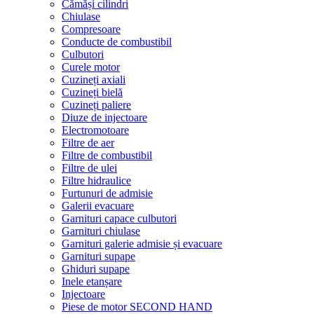
Cămăși cilindri
Chiulase
Compresoare
Conducte de combustibil
Culbutori
Curele motor
Cuzineți axiali
Cuzineți bielă
Cuzineți paliere
Diuze de injectoare
Electromotoare
Filtre de aer
Filtre de combustibil
Filtre de ulei
Filtre hidraulice
Furtunuri de admisie
Galerii evacuare
Garnituri capace culbutori
Garnituri chiulase
Garnituri galerie admisie și evacuare
Garnituri supape
Ghiduri supape
Inele etanșare
Injectoare
Piese de motor SECOND HAND