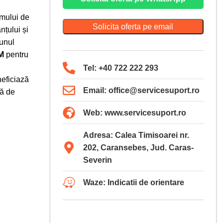
mului de
Solicita oferta pe email
nțului și
unul
M
pentru
Tel: +40 722 222 293
eficiază
Email: office@servicesuport.ro
tă de
Web: www.servicesuport.ro
Adresa: Calea Timisoarei nr.
202, Caransebes, Jud. Caras-
Severin
Waze: Indicatii de orientare