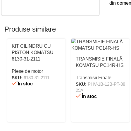
din domeniu
Produse similare
KIT CILINDRU CU
PISTON KOMATSU
6130-31-2111
TRANSMISIE FINALĂ
KOMATSU PC14R-HS
Piese de motor
SKU:
6130-31-2111
Transmisii Finale
În stoc
SKU:
PHV-1B-12B-PT-88
29A
În stoc