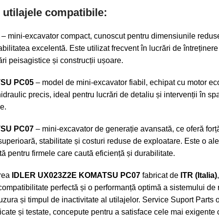
utilajele compatibile:
– mini-excavator compact, cunoscut pentru dimensiunile reduse
ilitatea excelentă. Este utilizat frecvent în lucrări de întreținer
i peisagistice și construcții ușoare.
SU PC05
– model de mini-excavator fiabil, echipat cu motor ec
idraulic precis, ideal pentru lucrări de detaliu și intervenții în spa
e.
SU PC07
– mini-excavator de generație avansată, ce oferă forț
uperioară, stabilitate și costuri reduse de exploatare. Este o al
ă pentru firmele care caută eficiență și durabilitate.
irea
IDLER UX023Z2E KOMATSU PC07
fabricat de
ITR (Italia)
compatibilitate perfectă și o performanță optimă a sistemului de 
ura și timpul de inactivitate al utilajelor. Service Suport Parts 
ficate și testate, concepute pentru a satisface cele mai exigente 