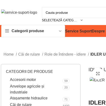
SELECTEAZĂ CATEGORIA
Categorii produse
Service Suport
Despre 
Home
Căi de rulare
Role de întindere - idlere
IDLER 
IDLER 
CATEGORII DE PRODUSE
M
Accesorii motor
59
Anvelope agricole și
20
industriale
Atașamente hidraulice
71
IDLER
Căi de rulare