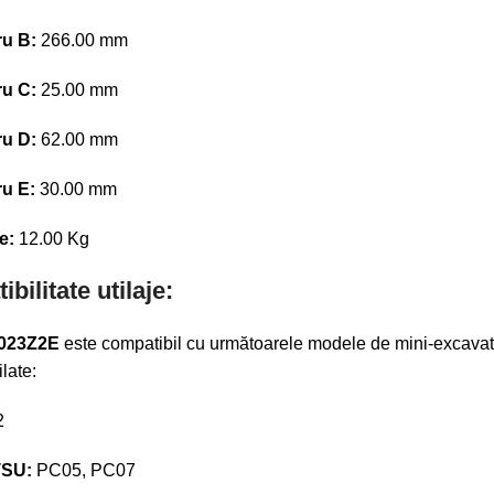
u B:
266.00 mm
u C:
25.00 mm
u D:
62.00 mm
u E:
30.00 mm
e:
12.00 Kg
bilitate utilaje:
023Z2E
este compatibil cu următoarele modele de mini-excavat
ilate:
2
SU:
PC05, PC07