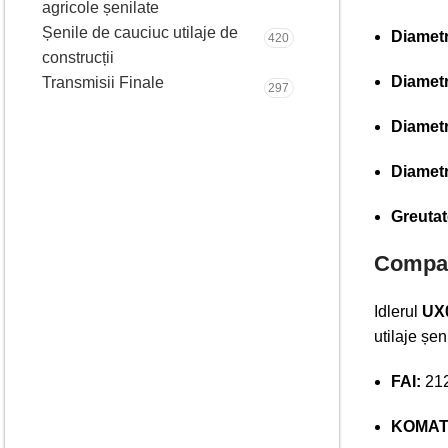
agricole șenilate
Șenile de cauciuc utilaje de
Diametr
420
construcții
Diametr
Transmisii Finale
297
Diametr
Diametr
Greutat
Compati
Idlerul
UX
utilaje șen
FAI:
21
KOMAT