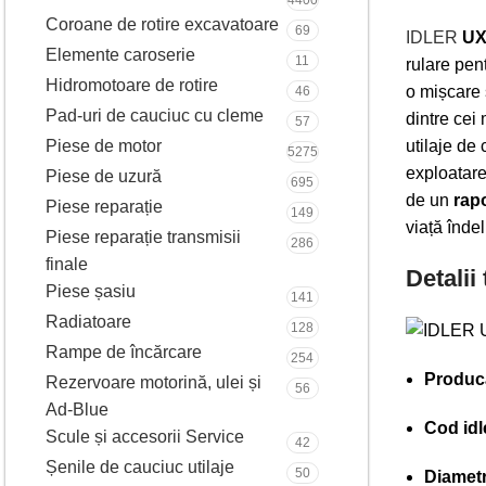
4400
Coroane de rotire excavatoare
69
IDLER
UX
Elemente caroserie
11
rulare pen
Hidromotoare de rotire
o mișcare 
46
Pad-uri de cauciuc cu cleme
dintre cei
57
Piese de motor
utilaje de 
5275
exploatare.
Piese de uzură
695
de un
rapo
Piese reparație
149
viață îndel
Piese reparație transmisii
286
finale
Detalii
Piese șasiu
141
Radiatoare
128
Rampe de încărcare
254
Produc
Rezervoare motorină, ulei și
56
Ad-Blue
Cod idl
Scule și accesorii Service
42
Șenile de cauciuc utilaje
50
Diametr