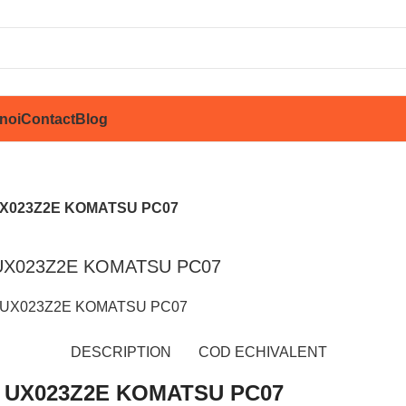
noi
Contact
Blog
UX023Z2E KOMATSU PC07
UX023Z2E KOMATSU PC07
ărește imaginea
DESCRIPTION
COD ECHIVALENT
 UX023Z2E KOMATSU PC07