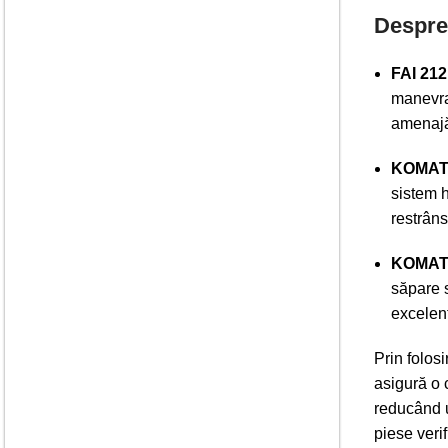
Despre 
FAI 212
manevrab
amenajăr
KOMAT
sistem h
restrâns
KOMAT
săpare s
excelent
Prin folos
asigură o 
reducând uz
piese veri