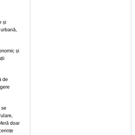
 și
e urbană,
onomic și
ții
ă de
egere
, se
rulare,
oferă doar
cerințe