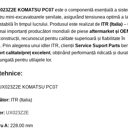
023Z2E KOMATSU PC07
este o componentă esențială a siste
tru mini-excavatoarele șenilate, asigurând tensiunea optimă a la
stabilă în timpul lucrului. Produsul este realizat de
ITR (Italia)
– 
 mai importanți producători mondiali de piese
aftermarket și OE
construcții, recunoscut pentru calitate superioară și fiabilitate în
 Prin alegerea unui idler ITR, clienții
Service Suport Parts
ben
rt calitate/preț excelent
, obținând performanță ridicată și dura
ungată pentru utilajele lor.
 tehnice:
ător:
ITR (Italia)
er:
UX023Z2E
u A:
228.00 mm